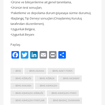
•Ürüne ve bileşenlerine ait genel tanımlama,
•Ürünün test sonuçları,
•Paketleme ve depolama durum (piyasaya sürme durumu),
•Başlangıç Tip Deneyi sonuçları (Onaylanmış Kuruluş
tarafından düzenlenen),
•Uygunluk Belgesi,
•Uygunluk Beyanı
Paylaş:
Facebook
Twitter
LinkedIn
Email
Print
Share
BIMS
BIMS ADANA
BIMS ADET FIYATI
BIMS AĞIRLIĞI
BIMS AĞIRLIK
BIMS AKSARAY
BIMS ANKARA
BIMS ASMOLEN
BIMS ASMOLEN AĞIRLIĞI
BIMS ASMOLEN FIYATI
BIMS ASMOLEN FIYATLARI
BIMS BASINÇ DAYANIMI