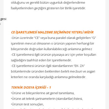
olduğunu ve gerekli bütün uygunluk değerlendirme
faaliyetlerinden geçtiğini gösteren bir Birlik işaretidir.
i
CE İŞARETLEMESİ MALZEME SEÇİMİNDE YETERLİ MİDİR
-Ürün üzerinde “CE” veya buna paralel olarak geliştirilen “G”
işaretinin mevcut olmasının o ürünün yapının herhangi bir
bileşeninde doğrudan kullanılabileceği anlamına gelmez
-CE işaretlemesi ilgili ürünün piyasaya arz için yeter koşulları
sağladığını taahhüt eden bir işaretlemedir.
-CE işaretlemesi ürünün ilgili standartlarının “EK- ZA”
bölümlerinde üründen beklenilen belirli mecburi ve asgari
kriterleri ne oranda karşıladığı anlamına gelmektedir.
TEKNİK DOSYA İÇERİĞİ – 1
•Ürüne ve bileşenlerine ait genel tanımlama,
•Ürüne ait teknik şartnamelerin (standartlar) listesi,
•Ürünün test sonuçları,