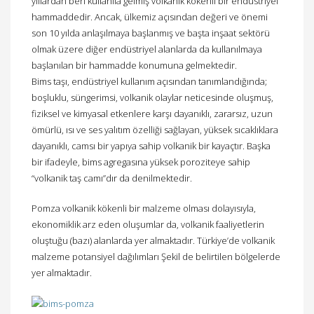
yıllardan beri kullanıla gelmiş volkanik kökenli bir endüstriyel
hammaddedir. Ancak, ülkemiz açısından değeri ve önemi
son 10 yılda anlaşılmaya başlanmış ve başta inşaat sektörü
olmak üzere diğer endüstriyel alanlarda da kullanılmaya
başlanılan bir hammadde konumuna gelmektedir.
Bims taşı, endüstriyel kullanım açısından tanımlandığında;
boşluklu, süngerimsi, volkanik olaylar neticesinde oluşmuş,
fiziksel ve kimyasal etkenlere karşı dayanıklı, zararsız, uzun
ömürlü, ısı ve ses yalıtım özelliği sağlayan, yüksek sıcaklıklara
dayanıklı, camsı bir yapıya sahip volkanik bir kayaçtır. Başka
bir ifadeyle, bims agregasına yüksek poroziteye sahip
“volkanik taş camı”dır da denilmektedir.
Pomza volkanik kökenli bir malzeme olması dolayısıyla,
ekonomiklik arz eden oluşumlar da, volkanik faaliyetlerin
oluştuğu (bazı) alanlarda yer almaktadır. Türkiye’de volkanik
malzeme potansiyel dağılımları Şekil de belirtilen bölgelerde
yer almaktadır.