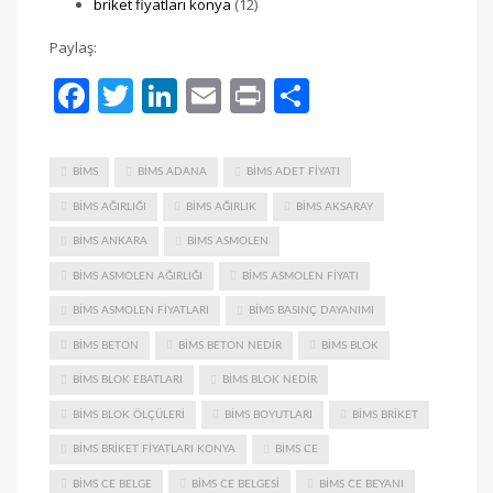
briket fiyatları konya
(12)
Paylaş:
Facebook
Twitter
LinkedIn
Email
Print
Share
BIMS
BIMS ADANA
BIMS ADET FIYATI
BIMS AĞIRLIĞI
BIMS AĞIRLIK
BIMS AKSARAY
BIMS ANKARA
BIMS ASMOLEN
BIMS ASMOLEN AĞIRLIĞI
BIMS ASMOLEN FIYATI
BIMS ASMOLEN FIYATLARI
BIMS BASINÇ DAYANIMI
BIMS BETON
BIMS BETON NEDIR
BIMS BLOK
BIMS BLOK EBATLARI
BIMS BLOK NEDIR
BIMS BLOK ÖLÇÜLERI
BIMS BOYUTLARI
BIMS BRIKET
BIMS BRIKET FIYATLARI KONYA
BIMS CE
BIMS CE BELGE
BIMS CE BELGESI
BIMS CE BEYANI