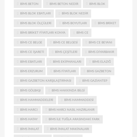
BIMS BETON
BIMS BETON NEDIR
BIMS BLOK
BIMS BLOK EBATLARI
BIMS BLOK NEDIR
BIMS BLOK ÖLÇÜLERI
BIMS BOYUTLARI
BIMS BRIKET
BIMS BRIKET FIYATLARI KONYA
BIMS CE
BIMS CE BELGE
BIMS CE BELGESI
BIMS CE BEYANI
BIMS CE IŞARETI
BIMS ÇEŞITLERI
BIMS DIYARBAKIR
BIMS EBATLARI
BIMS EKIPMANLARI
BIMS ELAZIĞ
BIMS ERZURUM
BIMS FIYATLARI
BIMS GAZBETON
BIMS GAZBETON KARŞILAŞTIRMASI
BIMS GAZIANTEP
BIMS GÖLBAŞI
BIMS HAKKINDA BILGI
BIMS HAMMADDELERI
BIMS HAMMADDESI
BIMS HARCI
BIMS HARCI NASIL HAZIRLANIR
BIMS HATAY
BIMS ILE TUĞLA ARASINDAKI FARK
BIMS IMALAT
BIMS IMALAT MAKINALARI