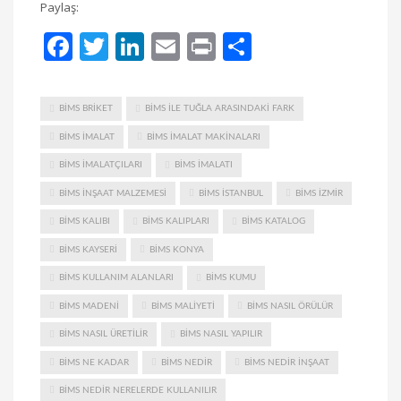
Paylaş:
Facebook
Twitter
LinkedIn
Email
Print
Share
BIMS BRIKET
BIMS ILE TUĞLA ARASINDAKI FARK
BIMS IMALAT
BIMS IMALAT MAKINALARI
BIMS IMALATÇILARI
BIMS IMALATI
BIMS INŞAAT MALZEMESI
BIMS ISTANBUL
BIMS IZMIR
BIMS KALIBI
BIMS KALIPLARI
BIMS KATALOG
BIMS KAYSERI
BIMS KONYA
BIMS KULLANIM ALANLARI
BIMS KUMU
BIMS MADENI
BIMS MALIYETI
BIMS NASIL ÖRÜLÜR
BIMS NASIL ÜRETILIR
BIMS NASIL YAPILIR
BIMS NE KADAR
BIMS NEDIR
BIMS NEDIR INŞAAT
BIMS NEDIR NERELERDE KULLANILIR