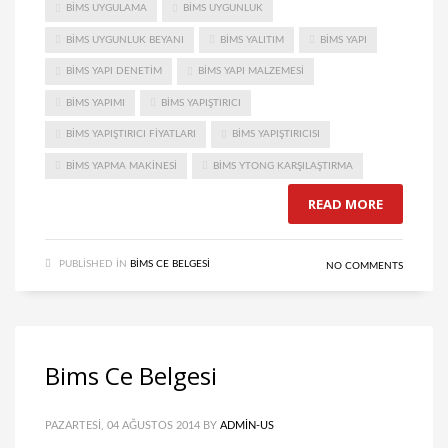
BIMS UYGULAMA
BIMS UYGUNLUK
BIMS UYGUNLUK BEYANI
BIMS YALITIM
BIMS YAPI
BIMS YAPI DENETIM
BIMS YAPI MALZEMESI
BIMS YAPIMI
BIMS YAPIŞTIRICI
BIMS YAPIŞTIRICI FIYATLARI
BIMS YAPIŞTIRICISI
BIMS YAPMA MAKINESI
BIMS YTONG KARŞILAŞTIRMA
READ MORE
PUBLISHED IN
BIMS CE BELGESI
NO COMMENTS
Bims Ce Belgesi
PAZARTESI, 04 AĞUSTOS 2014
BY
ADMIN-US