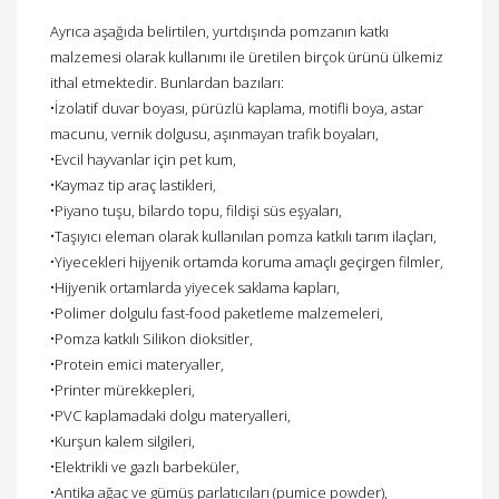
Ayrıca aşağıda belirtilen, yurtdışında pomzanın katkı
malzemesi olarak kullanımı ile üretilen birçok ürünü ülkemiz
ithal etmektedir. Bunlardan bazıları:
•İzolatif duvar boyası, pürüzlü kaplama, motifli boya, astar
macunu, vernik dolgusu, aşınmayan trafik boyaları,
•Evcil hayvanlar için pet kum,
•Kaymaz tip araç lastikleri,
•Piyano tuşu, bilardo topu, fildişi süs eşyaları,
•Taşıyıcı eleman olarak kullanılan pomza katkılı tarım ilaçları,
•Yiyecekleri hijyenik ortamda koruma amaçlı geçirgen filmler,
•Hijyenik ortamlarda yiyecek saklama kapları,
•Polimer dolgulu fast-food paketleme malzemeleri,
•Pomza katkılı Silikon dioksitler,
•Protein emici materyaller,
•Printer mürekkepleri,
•PVC kaplamadaki dolgu materyalleri,
•Kurşun kalem silgileri,
•Elektrikli ve gazlı barbeküler,
•Antika ağaç ve gümüş parlatıcıları (pumice powder),