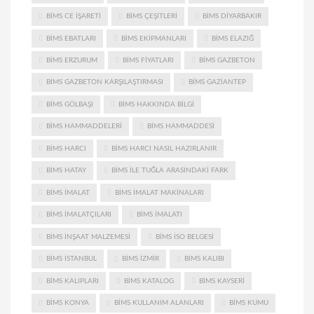
BIMS CE IŞARETI
BIMS ÇEŞITLERI
BIMS DIYARBAKIR
BIMS EBATLARI
BIMS EKIPMANLARI
BIMS ELAZIĞ
BIMS ERZURUM
BIMS FIYATLARI
BIMS GAZBETON
BIMS GAZBETON KARŞILAŞTIRMASI
BIMS GAZIANTEP
BIMS GÖLBAŞI
BIMS HAKKINDA BILGI
BIMS HAMMADDELERI
BIMS HAMMADDESI
BIMS HARCI
BIMS HARCI NASIL HAZIRLANIR
BIMS HATAY
BIMS ILE TUĞLA ARASINDAKI FARK
BIMS IMALAT
BIMS IMALAT MAKINALARI
BIMS IMALATÇILARI
BIMS IMALATI
BIMS INŞAAT MALZEMESI
BIMS ISO BELGESI
BIMS ISTANBUL
BIMS IZMIR
BIMS KALIBI
BIMS KALIPLARI
BIMS KATALOG
BIMS KAYSERI
BIMS KONYA
BIMS KULLANIM ALANLARI
BIMS KUMU