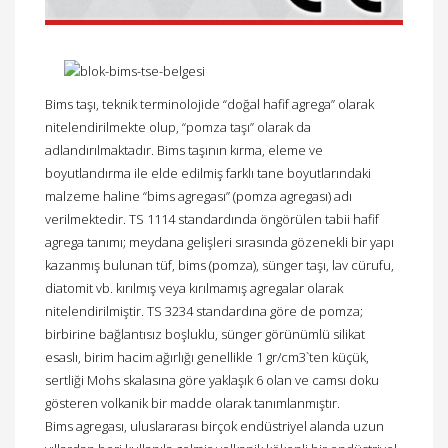
Bims taşı, teknik terminolojide “doğal hafif agrega” olarak
nitelendirilmekte olup, “pomza taşı” olarak da
adlandırılmaktadır. Bims taşının kırma, eleme ve
boyutlandırma ile elde edilmiş farklı tane boyutlarındaki
malzeme haline “bims agregası” (pomza agregası) adı
verilmektedir. TS 1114 standardında öngörülen tabii hafif
agrega tanımı; meydana gelişleri sırasında gözenekli bir yapı
kazanmış bulunan tüf, bims (pomza), sünger taşı, lav cürufu,
diatomit vb. kırılmış veya kırılmamış agregalar olarak
nitelendirilmiştir. TS 3234 standardına göre de pomza;
birbirine bağlantısız boşluklu, sünger görünümlü silikat
esaslı, birim hacim ağırlığı genellikle 1 gr/cm3`ten küçük,
sertliği Mohs skalasına göre yaklaşık 6 olan ve camsı doku
gösteren volkanik bir madde olarak tanımlanmıştır.
Bims agregası, uluslararası birçok endüstriyel alanda uzun