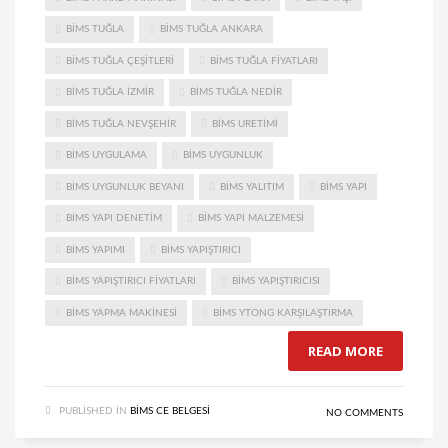
BIMS TUĞLA
BIMS TUĞLA ANKARA
BIMS TUĞLA ÇEŞITLERI
BIMS TUĞLA FIYATLARI
BIMS TUĞLA IZMIR
BIMS TUĞLA NEDIR
BIMS TUĞLA NEVŞEHIR
BIMS URETIMI
BIMS UYGULAMA
BIMS UYGUNLUK
BIMS UYGUNLUK BEYANI
BIMS YALITIM
BIMS YAPI
BIMS YAPI DENETIM
BIMS YAPI MALZEMESI
BIMS YAPIMI
BIMS YAPIŞTIRICI
BIMS YAPIŞTIRICI FIYATLARI
BIMS YAPIŞTIRICISI
BIMS YAPMA MAKINESI
BIMS YTONG KARŞILAŞTIRMA
READ MORE
PUBLISHED IN
BIMS CE BELGESI
NO COMMENTS