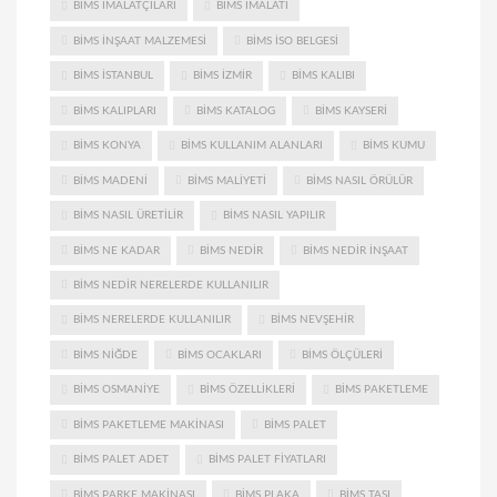
BIMS IMALATÇILARI
BIMS IMALATI
BIMS INŞAAT MALZEMESI
BIMS ISO BELGESI
BIMS ISTANBUL
BIMS IZMIR
BIMS KALIBI
BIMS KALIPLARI
BIMS KATALOG
BIMS KAYSERI
BIMS KONYA
BIMS KULLANIM ALANLARI
BIMS KUMU
BIMS MADENI
BIMS MALIYETI
BIMS NASIL ÖRÜLÜR
BIMS NASIL ÜRETILIR
BIMS NASIL YAPILIR
BIMS NE KADAR
BIMS NEDIR
BIMS NEDIR INŞAAT
BIMS NEDIR NERELERDE KULLANILIR
BIMS NERELERDE KULLANILIR
BIMS NEVŞEHIR
BIMS NIĞDE
BIMS OCAKLARI
BIMS ÖLÇÜLERI
BIMS OSMANIYE
BIMS ÖZELLIKLERI
BIMS PAKETLEME
BIMS PAKETLEME MAKINASI
BIMS PALET
BIMS PALET ADET
BIMS PALET FIYATLARI
BIMS PARKE MAKINASI
BIMS PLAKA
BIMS TAŞI