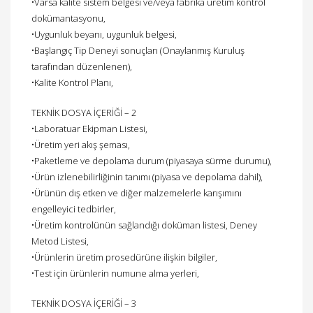
•Varsa kalite sistem belgesi ve/veya fabrika üretim kontrol
dokümantasyonu,
•Uygunluk beyanı, uygunluk belgesi,
•Başlangıç Tip Deneyi sonuçları (Onaylanmış Kuruluş
tarafından düzenlenen),
•Kalite Kontrol Planı,
TEKNİK DOSYA İÇERİĞİ – 2
•Laboratuar Ekipman Listesi,
•Üretim yeri akış şeması,
•Paketleme ve depolama durum (piyasaya sürme durumu),
•Ürün izlenebilirliğinin tanımı (piyasa ve depolama dahil),
•Ürünün dış etken ve diğer malzemelerle karışımını
engelleyici tedbirler,
•Üretim kontrolünün sağlandığı doküman listesi, Deney
Metod Listesi,
•Ürünlerin üretim prosedürüne ilişkin bilgiler,
•Test için ürünlerin numune alma yerleri,
TEKNİK DOSYA İÇERİĞİ – 3