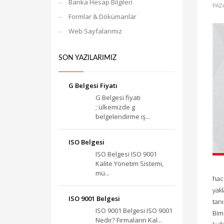
Banka Hesap Bilgileri
PAZ
Formlar & Dökümanlar
Web Sayfalarımız
SON YAZILARIMIZ
G Belgesi Fiyatı
G Belgesi fiyatı
; ülkemizde g
belgelendirme iş...
ISO Belgesi
ISO Belgesi ISO 9001
Kalite Yönetim Sistemi,
mü...
haci
yak
ISO 9001 Belgesi
tanı
ISO 9001 Belgesi ISO 9001
Bims
Nedir? Firmaların Kal...