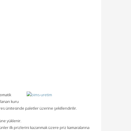
tomatik
rlanan kuru
res ünitesinde paletler üzerine şekillendirilir.
üne yüklenir.
ünler ilk prizlerini kazanmak üzere priz kamaralarına