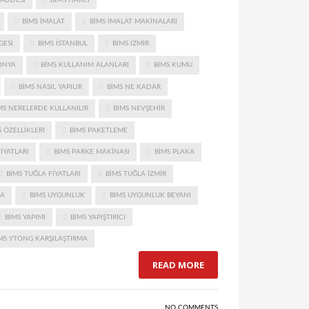
BIMS IMALAT
BIMS IMALAT MAKINALARI
GESI
BIMS ISTANBUL
BIMS IZMIR
ONYA
BIMS KULLANIM ALANLARI
BIMS KUMU
BIMS NASIL YAPILIR
BIMS NE KADAR
MS NERELERDE KULLANILIR
BIMS NEVŞEHIR
 ÖZELLIKLERI
BIMS PAKETLEME
IYATLARI
BIMS PARKE MAKINASI
BIMS PLAKA
BIMS TUĞLA FIYATLARI
BIMS TUĞLA IZMIR
MA
BIMS UYGUNLUK
BIMS UYGUNLUK BEYANI
BIMS YAPIMI
BIMS YAPIŞTIRICI
MS YTONG KARŞILAŞTIRMA
READ MORE
NO COMMENTS