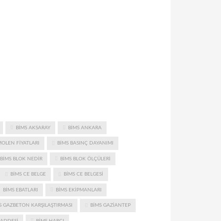
BIMS AKSARAY
BIMS ANKARA
MOLEN FIYATLARI
BIMS BASINÇ DAYANIMI
BIMS BLOK NEDIR
BIMS BLOK ÖLÇÜLERI
BIMS CE BELGE
BIMS CE BELGESI
BIMS EBATLARI
BIMS EKIPMANLARI
S GAZBETON KARŞILAŞTIRMASI
BIMS GAZIANTEP
ADDESI
BIMS HARCI