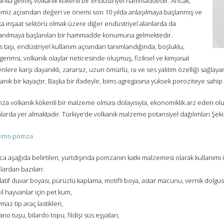
anıla gelmiş volkanik kökenli bir endüstriyel hammaddedir. Ancak,
emiz açısından değeri ve önemi son 10 yılda anlaşılmaya başlanmış ve
ta inşaat sektörü olmak üzere diğer endüstriyel alanlarda da
lanılmaya başlanılan bir hammadde konumuna gelmektedir.
 taşı, endüstriyel kullanım açısından tanımlandığında; boşluklu,
erimsi, volkanik olaylar neticesinde oluşmuş, fiziksel ve kimyasal
nlere karşı dayanıklı, zararsız, uzun ömürlü, ısı ve ses yalıtım özelliği sağlaya
anik bir kayaçtır. Başka bir ifadeyle, bims agregasına yüksek poroziteye sahip
a volkanik kökenli bir malzeme olması dolayısıyla, ekonomiklik arz eden oluşu
larda yer almaktadır. Türkiye’de volkanik malzeme potansiyel dağılımları Şekil
ca aşağıda belirtilen, yurtdışında pomzanın katkı malzemesi olarak kullanımı i
ardan bazıları:
latif duvar boyası, pürüzlü kaplama, motifli boya, astar macunu, vernik dolgus
il hayvanlar için pet kum,
maz tip araç lastikleri,
ano tuşu, bilardo topu, fildişi süs eşyaları,