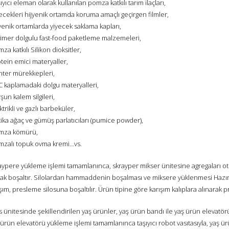
ıyıcı eleman olarak kullanılan pomza katkılı tarım ilaçları,
ecekleri hijyenik ortamda koruma amaçlı geçirgen filmler,
yenik ortamlarda yiyecek saklama kapları,
limer dolgulu fast-food paketleme malzemeleri,
za katkılı Silikon dioksitler,
tein emici materyaller,
inter mürekkepleri,
C kaplamadaki dolgu materyalleri,
şun kalem silgileri,
ktrikli ve gazlı barbeküler,
ika ağaç ve gümüş parlatıcıları (pumice powder),
mza kömürü,
mzalı topuk ovma kremi…vs.
aypere yükleme işlemi tamamlanınca, skrayper mikser ünitesine agregaları o
rak boşaltır. Silolardan hammaddenin boşalması ve miksere yüklenmesi Hazı
şım, presleme silosuna boşaltılır. Ürün tipine göre karışım kalıplara alınarak p
 ünitesinde şekillendirilen yaş ürünler, yaş ürün bandı ile yaş ürün elevatör
ürün elevatörü yükleme işlemi tamamlanınca taşıyıcı robot vasıtasıyla, yaş ür