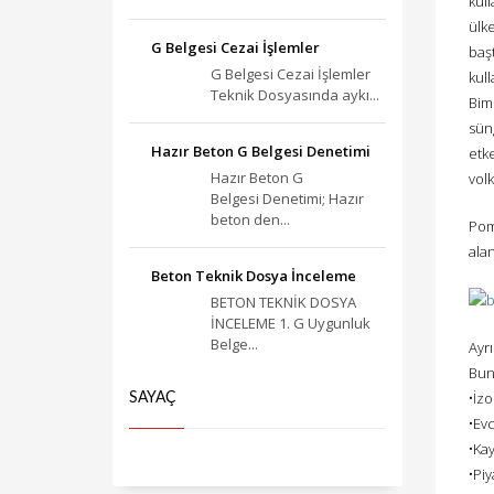
kull
ülk
G Belgesi Cezai İşlemler
baş
G Belgesi Cezai İşlemler
kul
Teknik Dosyasında aykı...
Bims
süng
Hazır Beton G Belgesi Denetimi
etke
Hazır Beton G
volk
Belgesi Denetimi; Hazır
beton den...
Pomz
alan
Beton Teknik Dosya İnceleme
BETON TEKNİK DOSYA
İNCELEME 1. G Uygunluk
Belge...
Ayrı
Bunl
•İzo
SAYAÇ
•Evc
•Kay
•Piy