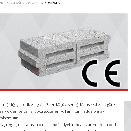
ARTESI, 04 AĞUSTOS 2014
BY
ADMIN-US
m ağırlığı genellikle 1 gr/cm3`ten küçük, sertliği Mohs skalasına göre
laşık 6 olan ve camsı doku gösteren volkanik bir madde olarak
mlanmıştır.
 agregası, uluslararası birçok endüstriyel alanda uzun yıllardan beri