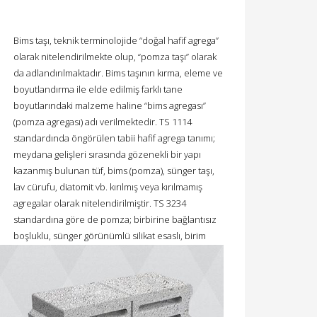
Bims taşı, teknik terminolojide “doğal hafif agrega”
olarak nitelendirilmekte olup, “pomza taşı” olarak
da adlandırılmaktadır. Bims taşının kırma, eleme ve
boyutlandırma ile elde edilmiş farklı tane
boyutlarındaki malzeme haline “bims agregası”
(pomza agregası) adı verilmektedir. TS 1114
standardında öngörülen tabii hafif agrega tanımı;
meydana gelişleri sırasında gözenekli bir yapı
kazanmış bulunan tüf, bims (pomza), sünger taşı,
lav cürufu, diatomit vb. kırılmış veya kırılmamış
agregalar olarak nitelendirilmiştir. TS 3234
standardına göre de pomza; birbirine bağlantısız
boşluklu, sünger görünümlü silikat esaslı, birim