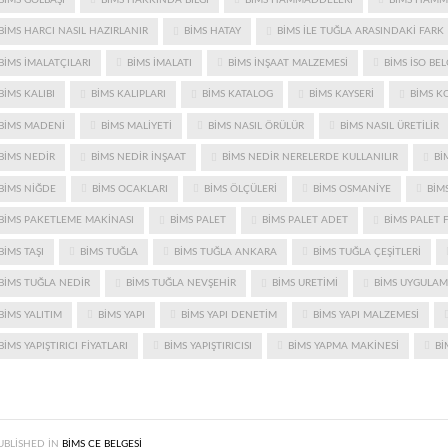
BIMS HARCI NASIL HAZIRLANIR
BIMS HATAY
BIMS ILE TUĞLA ARASINDAKI FARK
BIMS IMALATÇILARI
BIMS IMALATI
BIMS INŞAAT MALZEMESI
BIMS ISO BEL
BIMS KALIBI
BIMS KALIPLARI
BIMS KATALOG
BIMS KAYSERI
BIMS K
BIMS MADENI
BIMS MALIYETI
BIMS NASIL ÖRÜLÜR
BIMS NASIL ÜRETILIR
BIMS NEDIR
BIMS NEDIR INŞAAT
BIMS NEDIR NERELERDE KULLANILIR
BI
BIMS NIĞDE
BIMS OCAKLARI
BIMS ÖLÇÜLERI
BIMS OSMANIYE
BIMS
BIMS PAKETLEME MAKINASI
BIMS PALET
BIMS PALET ADET
BIMS PALET F
BIMS TAŞI
BIMS TUĞLA
BIMS TUĞLA ANKARA
BIMS TUĞLA ÇEŞITLERI
BIMS TUĞLA NEDIR
BIMS TUĞLA NEVŞEHIR
BIMS URETIMI
BIMS UYGULA
BIMS YALITIM
BIMS YAPI
BIMS YAPI DENETIM
BIMS YAPI MALZEMESI
BIMS YAPIŞTIRICI FIYATLARI
BIMS YAPIŞTIRICISI
BIMS YAPMA MAKINESI
BI
UBLISHED IN
BIMS CE BELGESI