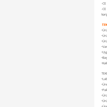
-CE 
-CE 
karş
TEK
•Ür
•Ürü
•Ürü
•Va
•Uy
•Ba
•Kal
TEK
•La
•Üre
•Pa
•Ürü
•Ürü
•Ür