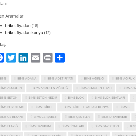
lanır
en Aramalar
briket fiyatları
(18)
briket fiyatları konya
(12)
laş:
Facebook
Twitter
LinkedIn
Email
Print
Share
BIMS
BIMS ADANA
BIMS ADET FIYATI
BIMS AĞIRLIĞI
BIMS AĞIRLIK
BIMS ASMOLEN
BIMS ASMOLEN AĞIRLIĞI
BIMS ASMOLEN FIYATI
BIMS AS
BIMS BETON
BIMS BETON NEDIR
BIMS BLOK
BIMS BLOK EBATLARI
BIMS BOYUTLARI
BIMS BRIKET
BIMS BRIKET FIYATLARI KONYA
BIMS CE
BIMS CE BEYANI
BIMS CE IŞARETI
BIMS ÇEŞITLERI
BIMS DIYARBAKIR
BIMS ELAZIĞ
BIMS ERZURUM
BIMS FIYATLARI
BIMS GAZBETON
BIM
BIMS GÖLBAŞI
BIMS HAKKINDA BILGI
BIMS HAMMADDELERI
BIMS HAMM