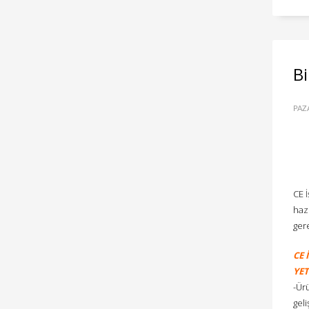
Bi
PAZ
CE İ
hazı
gere
CE 
YET
-Ür
gel