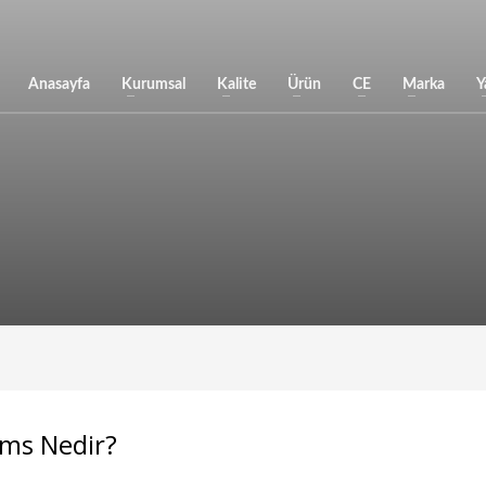
Anasayfa
Kurumsal
Kalite
Ürün
CE
Marka
Y
ims Nedir?