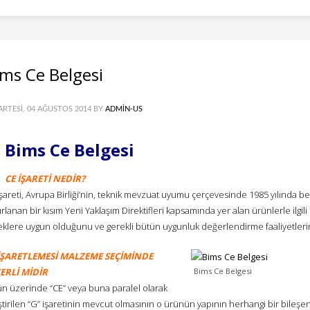
ms Ce Belgesi
ARTESI, 04 AĞUSTOS 2014
BY
ADMIN-US
Bims Ce Belgesi
CE İŞARETİ NEDİR?
şareti, Avrupa Birliği’nin, teknik mevzuat uyumu çerçevesinde 1985 yılında b
rlanan bir kısım Yeni Yaklaşım Direktifleri kapsamında yer alan ürünlerle ilgili o
klere uygun olduğunu ve gerekli bütün uygunluk değerlendirme faaliyetlerinden
İŞARETLEMESİ MALZEME SEÇİMİNDE
ERLİ MİDİR
Bims Ce Belgesi
ün üzerinde “CE” veya buna paralel olarak
iştirilen “G” işaretinin mevcut olmasının o ürünün yapının herhangi bir bile