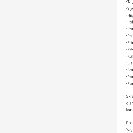
•Taş
•Yiy
•Hij
•Po
•Pom
•Pro
•Pr
•PV
•Kur
•Ele
•Ant
•Po
•Po
Skr
ola
karı
Pres
Yaş 