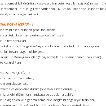
işaretlemesi ilgili ürünün piyasaya arz için yeter koşulları sağladığını taahhüt
işaretlemesi ürünün ilgili standartlarının “EK- ZA” bölümlerinde üründen bekle
ıladığı anlamına gelmektedir.
NİK DOSYA İÇERİĞİ – 1
üne ve bileşenlerine ait genel tanımlama,
ne ait teknik şartnamelerin (standartlar) listesi,
nün test sonuçları,
rsa kalite sistem belgesi ve/veya fabrika üretim kontrol dokümantasyonu,
gunluk beyanı, uygunluk belgesi,
şlangıç Tip Deneyi sonuçları (Onaylanmış Kuruluş tarafından düzenlenen),
ite Kontrol Planı,
NİK DOSYA İÇERİĞİ – 2
boratuar Ekipman Listesi,
tim yeri akış şeması,
ketleme ve depolama durum (piyasaya sürme durumu),
n izlenebilirliğinin tanımı (piyasa ve depolama dahil),
nün dış etken ve diğer malzemelerle karışımını engelleyici tedbirler,
etim kontrolünün sağlandığı doküman listesi, Deney Metod Listesi,