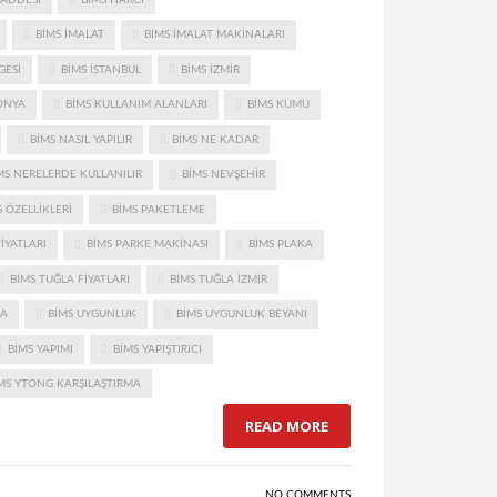
BIMS IMALAT
BIMS IMALAT MAKINALARI
GESI
BIMS ISTANBUL
BIMS IZMIR
ONYA
BIMS KULLANIM ALANLARI
BIMS KUMU
BIMS NASIL YAPILIR
BIMS NE KADAR
MS NERELERDE KULLANILIR
BIMS NEVŞEHIR
 ÖZELLIKLERI
BIMS PAKETLEME
IYATLARI
BIMS PARKE MAKINASI
BIMS PLAKA
BIMS TUĞLA FIYATLARI
BIMS TUĞLA IZMIR
MA
BIMS UYGUNLUK
BIMS UYGUNLUK BEYANI
BIMS YAPIMI
BIMS YAPIŞTIRICI
MS YTONG KARŞILAŞTIRMA
READ MORE
NO COMMENTS