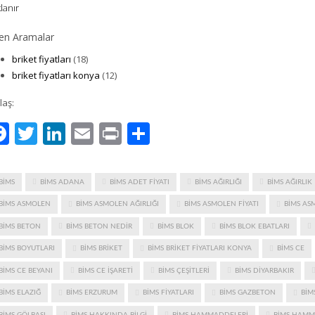
lanır
en Aramalar
briket fiyatları
(18)
briket fiyatları konya
(12)
laş:
Facebook
Twitter
LinkedIn
Email
Print
Share
BIMS
BIMS ADANA
BIMS ADET FIYATI
BIMS AĞIRLIĞI
BIMS AĞIRLIK
BIMS ASMOLEN
BIMS ASMOLEN AĞIRLIĞI
BIMS ASMOLEN FIYATI
BIMS AS
BIMS BETON
BIMS BETON NEDIR
BIMS BLOK
BIMS BLOK EBATLARI
BIMS BOYUTLARI
BIMS BRIKET
BIMS BRIKET FIYATLARI KONYA
BIMS CE
BIMS CE BEYANI
BIMS CE IŞARETI
BIMS ÇEŞITLERI
BIMS DIYARBAKIR
BIMS ELAZIĞ
BIMS ERZURUM
BIMS FIYATLARI
BIMS GAZBETON
BIM
BIMS GÖLBAŞI
BIMS HAKKINDA BILGI
BIMS HAMMADDELERI
BIMS HAMM