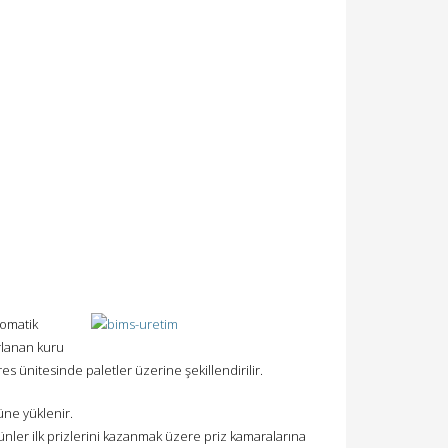
tomatik
rlanan kuru
res ünitesinde paletler üzerine şekillendirilir.
üne yüklenir.
ünler ilk prizlerini kazanmak üzere priz kamaralarına