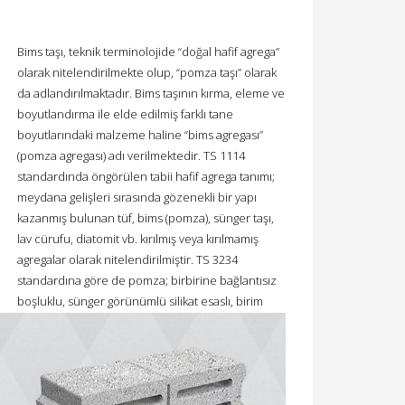
Bims taşı, teknik terminolojide “doğal hafif agrega”
olarak nitelendirilmekte olup, “pomza taşı” olarak
da adlandırılmaktadır. Bims taşının kırma, eleme ve
boyutlandırma ile elde edilmiş farklı tane
boyutlarındaki malzeme haline “bims agregası”
(pomza agregası) adı verilmektedir. TS 1114
standardında öngörülen tabii hafif agrega tanımı;
meydana gelişleri sırasında gözenekli bir yapı
kazanmış bulunan tüf, bims (pomza), sünger taşı,
lav cürufu, diatomit vb. kırılmış veya kırılmamış
agregalar olarak nitelendirilmiştir. TS 3234
standardına göre de pomza; birbirine bağlantısız
boşluklu, sünger görünümlü silikat esaslı, birim