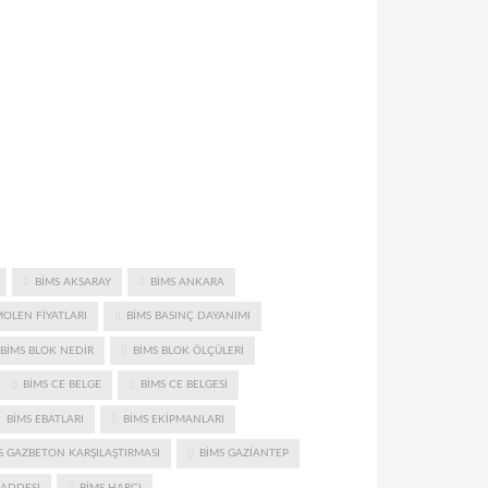
BIMS AKSARAY
BIMS ANKARA
MOLEN FIYATLARI
BIMS BASINÇ DAYANIMI
BIMS BLOK NEDIR
BIMS BLOK ÖLÇÜLERI
BIMS CE BELGE
BIMS CE BELGESI
BIMS EBATLARI
BIMS EKIPMANLARI
S GAZBETON KARŞILAŞTIRMASI
BIMS GAZIANTEP
ADDESI
BIMS HARCI