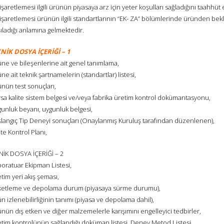
işaretlemesi ilgili ürünün piyasaya arz için yeter koşulları sağladığını taahhüt
işaretlemesi ürünün ilgili standartlarının “EK- ZA” bölümlerinde üründen bekle
ıladığı anlamına gelmektedir.
NİK DOSYA İÇERİĞİ – 1
üne ve bileşenlerine ait genel tanımlama,
ne ait teknik şartnamelerin (standartlar) listesi,
nün test sonuçları,
rsa kalite sistem belgesi ve/veya fabrika üretim kontrol dokümantasyonu,
gunluk beyanı, uygunluk belgesi,
şlangıç Tip Deneyi sonuçları (Onaylanmış Kuruluş tarafından düzenlenen),
ite Kontrol Planı,
NİK DOSYA İÇERİĞİ – 2
boratuar Ekipman Listesi,
tim yeri akış şeması,
ketleme ve depolama durum (piyasaya sürme durumu),
n izlenebilirliğinin tanımı (piyasa ve depolama dahil),
nün dış etken ve diğer malzemelerle karışımını engelleyici tedbirler,
etim kontrolünün sağlandığı doküman listesi, Deney Metod Listesi,