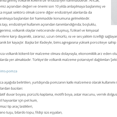
anıla gelmiş volkanik kökenli bir endüstriyel hammaddedir. Ancak,
emiz açısından değeri ve önemi son 10 yılda anlaşılmaya başlanmış ve
ta inşaat sektörü olmak üzere diğer endüstriyel alanlarda da
lanılmaya başlanılan bir hammadde konumuna gelmektedir.
 taşı, endüstriyel kullanım açısından tanımlandığında; boşluklu,
erimsi, volkanik olaylar neticesinde oluşmuş, fiziksel ve kimyasal
nlere karşı dayanıklı, zararsız, uzun ömürlü, ısı ve ses yalıtım özelliği sağlaya
anik bir kayaçtır. Başka bir ifadeyle, bims agregasına yüksek poroziteye sahip
a volkanik kökenli bir malzeme olması dolayısıyla, ekonomiklik arz eden oluşu
larda yer almaktadır. Türkiye’de volkanik malzeme potansiyel dağılımları Şekil
ca aşağıda belirtilen, yurtdışında pomzanın katkı malzemesi olarak kullanımı i
ardan bazıları:
latif duvar boyası, pürüzlü kaplama, motifli boya, astar macunu, vernik dolgus
il hayvanlar için pet kum,
maz tip araç lastikleri,
ano tuşu, bilardo topu, fildişi süs eşyaları,