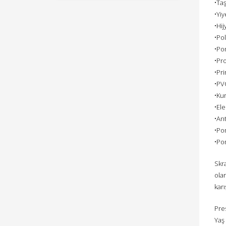
•Taş
•Yiy
•Hij
•Po
•Pom
•Pro
•Pr
•PV
•Kur
•Ele
•Ant
•Po
•Po
Skr
ola
karı
Pres
Yaş 