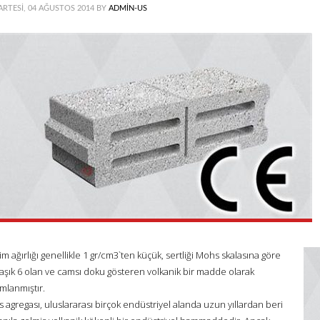
ARTESI, 04 AĞUSTOS 2014
BY
ADMIN-US
m ağırlığı genellikle 1 gr/cm3`ten küçük, sertliği Mohs skalasına göre
laşık 6 olan ve camsı doku gösteren volkanik bir madde olarak
mlanmıştır.
 agregası, uluslararası birçok endüstriyel alanda uzun yıllardan beri