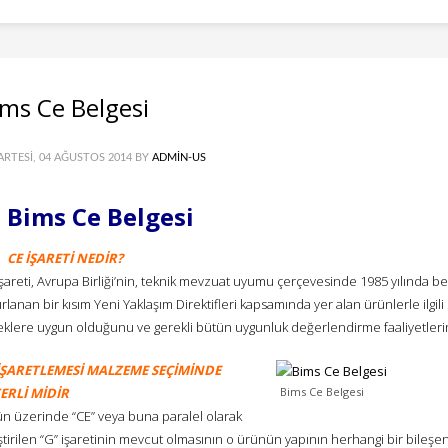
ms Ce Belgesi
ARTESI, 04 AĞUSTOS 2014
BY
ADMIN-US
Bims Ce Belgesi
CE İŞARETİ NEDİR?
şareti, Avrupa Birliği’nin, teknik mevzuat uyumu çerçevesinde 1985 yılında b
rlanan bir kısım Yeni Yaklaşım Direktifleri kapsamında yer alan ürünlerle ilgili o
klere uygun olduğunu ve gerekli bütün uygunluk değerlendirme faaliyetlerinden
İŞARETLEMESİ MALZEME SEÇİMİNDE
ERLİ MİDİR
Bims Ce Belgesi
ün üzerinde “CE” veya buna paralel olarak
iştirilen “G” işaretinin mevcut olmasının o ürünün yapının herhangi bir bile