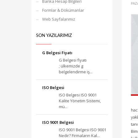
Banka Hesap Bilgileri
PAZ
Formlar & Dökümanlar
Web Sayfalarımız
SON YAZILARIMIZ
G Belgesi Fiyatı
G Belgesi fiyatı
; ülkemizde g
belgelendirme iş...
ISO Belgesi
ISO Belgesi ISO 9001
Kalite Yönetim Sistemi,
mü...
haci
yak
ISO 9001 Belgesi
tanı
ISO 9001 Belgesi ISO 9001
Bims
Nedir? Firmaların Kal...