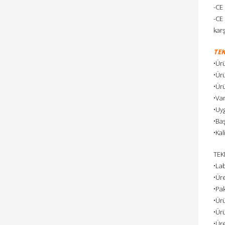
-CE 
-CE 
karş
TEK
•Ür
•Ürü
•Ürü
•Va
•Uy
•Ba
•Kal
TEK
•La
•Üre
•Pa
•Ürü
•Ürü
•Ür