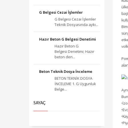
kull
ülk
G Belgesi Cezai İşlemler
baş
G Belgesi Cezai İşlemler
kul
Teknik Dosyasında aykı...
Bims
süng
Hazır Beton G Belgesi Denetimi
etke
Hazır Beton G
volk
Belgesi Denetimi; Hazır
beton den...
Pomz
alan
Beton Teknik Dosya İnceleme
BETON TEKNİK DOSYA
İNCELEME 1. G Uygunluk
Belge...
Ayrı
Bunl
•İzo
SAYAÇ
•Evc
•Kay
•Piy