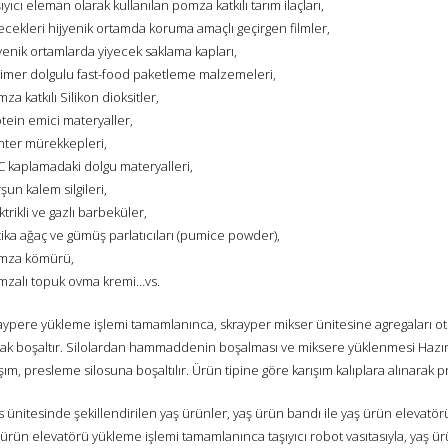
ıyıcı eleman olarak kullanılan pomza katkılı tarım ilaçları,
ecekleri hijyenik ortamda koruma amaçlı geçirgen filmler,
yenik ortamlarda yiyecek saklama kapları,
limer dolgulu fast-food paketleme malzemeleri,
za katkılı Silikon dioksitler,
tein emici materyaller,
inter mürekkepleri,
C kaplamadaki dolgu materyalleri,
şun kalem silgileri,
ktrikli ve gazlı barbeküler,
ika ağaç ve gümüş parlatıcıları (pumice powder),
mza kömürü,
mzalı topuk ovma kremi…vs.
aypere yükleme işlemi tamamlanınca, skrayper mikser ünitesine agregaları o
rak boşaltır. Silolardan hammaddenin boşalması ve miksere yüklenmesi Hazı
şım, presleme silosuna boşaltılır. Ürün tipine göre karışım kalıplara alınarak p
 ünitesinde şekillendirilen yaş ürünler, yaş ürün bandı ile yaş ürün elevatör
ürün elevatörü yükleme işlemi tamamlanınca taşıyıcı robot vasıtasıyla, yaş ür