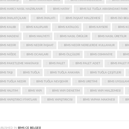
BIMS HARCI NASIL HAZIRLANIR
BIMS HATAY
BIMS ILE TUĞLA ARASINDAKI FARK
BIMS IMALATÇILARI
BIMS IMALATI
BIMS INŞAAT MALZEMESI
BIMS ISO BEL
BIMS KALIBI
BIMS KALIPLARI
BIMS KATALOG
BIMS KAYSERI
BIMS K
BIMS MADENI
BIMS MALIYETI
BIMS NASIL ÖRÜLÜR
BIMS NASIL ÜRETILIR
BIMS NEDIR
BIMS NEDIR INŞAAT
BIMS NEDIR NERELERDE KULLANILIR
BI
BIMS NIĞDE
BIMS OCAKLARI
BIMS ÖLÇÜLERI
BIMS OSMANIYE
BIMS
BIMS PAKETLEME MAKINASI
BIMS PALET
BIMS PALET ADET
BIMS PALET F
BIMS TAŞI
BIMS TUĞLA
BIMS TUĞLA ANKARA
BIMS TUĞLA ÇEŞITLERI
BIMS TUĞLA NEDIR
BIMS TUĞLA NEVŞEHIR
BIMS URETIMI
BIMS UYGULA
BIMS YALITIM
BIMS YAPI
BIMS YAPI DENETIM
BIMS YAPI MALZEMESI
BIMS YAPIŞTIRICI FIYATLARI
BIMS YAPIŞTIRICISI
BIMS YAPMA MAKINESI
BI
UBLISHED IN
BIMS CE BELGESI