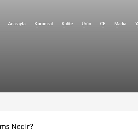
Anasayfa
Kurumsal
Kalite
Ürün
CE
Marka
Y
ims Nedir?