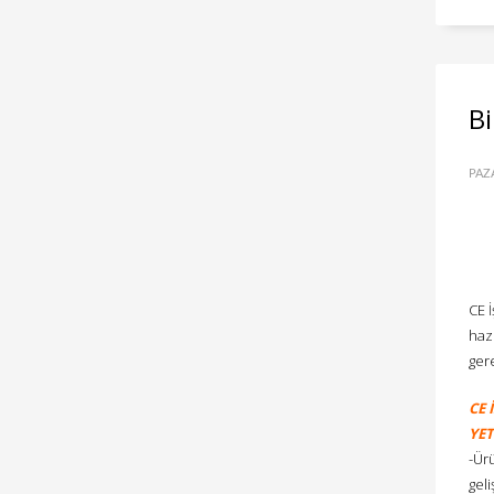
Bi
PAZ
CE İ
hazı
gere
CE 
YET
-Ür
gel