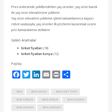
Pres ünitesinde şekillendirilen yaş ürünler, yaş ürün bandı
ile yaş ürün elevatörüne yüklenir.
Yaş ürün elevatörü yükleme işlemi tamamlanınca taşıyıcı
robot vasıtasıyla, yaş ürünler ilk prizlerini kazanmak üzere
priz kamaralarına stoklanır
Gelen Aramalar
briket fiyatları
(18)
briket fiyatları konya
(12)
Paylaş:
Facebook
Twitter
LinkedIn
Email
Print
Share
BIMS
BIMS ADANA
BIMS ADET FIYATI
BIMS AĞIRLIĞI
BIMS AĞIRLIK
BIMS AKSARAY
BIMS ANKARA
BIMS ASMOLEN