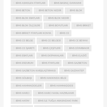
BIMS ASMOLEN FIYATLARI
BIMS BASINÇ DAYANIMI
BIMS BETON
BIMS BETON NEDIR
BIMS BLOK
BIMS BLOK EBATLARI
BIMS BLOK NEDIR
BIMS BLOK ÖLÇÜLERI
BIMS BOYUTLARI
BIMS BRIKET
BIMS BRIKET FIYATLARI KONYA
BIMS CE
BIMS CE BELGE
BIMS CE BELGESI
BIMS CE BEYANI
BIMS CE IŞARETI
BIMS ÇEŞITLERI
BIMS DIYARBAKIR
BIMS EBATLARI
BIMS EKIPMANLARI
BIMS ELAZIĞ
BIMS ERZURUM
BIMS FIYATLARI
BIMS GAZBETON
BIMS GAZBETON KARŞILAŞTIRMASI
BIMS GAZIANTEP
BIMS GÖLBAŞI
BIMS HAKKINDA BILGI
BIMS HAMMADDELERI
BIMS HAMMADDESI
BIMS HARCI
BIMS HARCI NASIL HAZIRLANIR
BIMS HATAY
BIMS ILE TUĞLA ARASINDAKI FARK