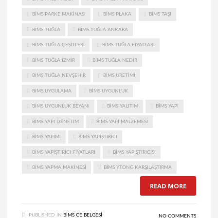
BIMS PARKE MAKINASI
BIMS PLAKA
BIMS TAŞI
BIMS TUĞLA
BIMS TUĞLA ANKARA
BIMS TUĞLA ÇEŞITLERI
BIMS TUĞLA FIYATLARI
BIMS TUĞLA IZMIR
BIMS TUĞLA NEDIR
BIMS TUĞLA NEVŞEHIR
BIMS URETIMI
BIMS UYGULAMA
BIMS UYGUNLUK
BIMS UYGUNLUK BEYANI
BIMS YALITIM
BIMS YAPI
BIMS YAPI DENETIM
BIMS YAPI MALZEMESI
BIMS YAPIMI
BIMS YAPIŞTIRICI
BIMS YAPIŞTIRICI FIYATLARI
BIMS YAPIŞTIRICISI
BIMS YAPMA MAKINESI
BIMS YTONG KARŞILAŞTIRMA
READ MORE
PUBLISHED IN
BIMS CE BELGESI
NO COMMENTS