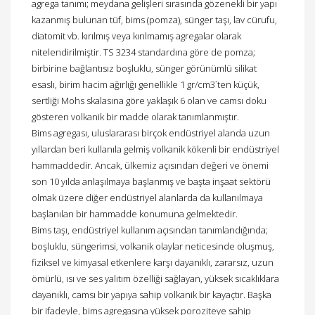
agrega tanımı; meydana gelişleri sırasında gözenekli bir yapı
kazanmış bulunan tüf, bims (pomza), sünger taşı, lav cürufu,
diatomit vb. kırılmış veya kırılmamış agregalar olarak
nitelendirilmiştir. TS 3234 standardına göre de pomza;
birbirine bağlantısız boşluklu, sünger görünümlü silikat
esaslı, birim hacim ağırlığı genellikle 1 gr/cm3`ten küçük,
sertliği Mohs skalasına göre yaklaşık 6 olan ve camsı doku
gösteren volkanik bir madde olarak tanımlanmıştır.
Bims agregası, uluslararası birçok endüstriyel alanda uzun
yıllardan beri kullanıla gelmiş volkanik kökenli bir endüstriyel
hammaddedir. Ancak, ülkemiz açısından değeri ve önemi
son 10 yılda anlaşılmaya başlanmış ve başta inşaat sektörü
olmak üzere diğer endüstriyel alanlarda da kullanılmaya
başlanılan bir hammadde konumuna gelmektedir.
Bims taşı, endüstriyel kullanım açısından tanımlandığında;
boşluklu, süngerimsi, volkanik olaylar neticesinde oluşmuş,
fiziksel ve kimyasal etkenlere karşı dayanıklı, zararsız, uzun
ömürlü, ısı ve ses yalıtım özelliği sağlayan, yüksek sıcaklıklara
dayanıklı, camsı bir yapıya sahip volkanik bir kayaçtır. Başka
bir ifadeyle, bims agregasına yüksek poroziteye sahip