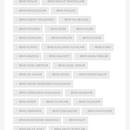
BIMS IMALAT
BIMS IMALAT MAKINALARI
BIMS IMALATÇILARI
BIMS IMALATI
BIMS INŞAAT MALZEMESI
BIMS ISO BELGESI
BIMS ISTANBUL
BIMS IZMIR
BIMS KALIBI
BIMS KALIPLARI
BIMS KATALOG
BIMS KAYSERI
BIMS KONYA
BIMS KULLANIM ALANLARI
BIMS KUMU
BIMS MADENI
BIMS MALIYETI
BIMS NASIL ÖRÜLÜR
BIMS NASIL ÜRETILIR
BIMS NASIL YAPILIR
BIMS NE KADAR
BIMS NEDIR
BIMS NEDIR INŞAAT
BIMS NEDIR NERELERDE KULLANILIR
BIMS NERELERDE KULLANILIR
BIMS NEVŞEHIR
BIMS NIĞDE
BIMS OCAKLARI
BIMS ÖLÇÜLERI
BIMS OSMANIYE
BIMS ÖZELLIKLERI
BIMS PAKETLEME
BIMS PAKETLEME MAKINASI
BIMS PALET
BIMS PALET ADET
BIMS PALET FIYATLARI