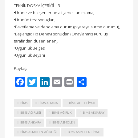
TEKNİK DOSYA İÇERİĞİ – 3
•Ürüne ve bileşenlerine ait genel tanımlama,
•Ürünün test sonuçları,
•Paketleme ve depolama durum (piyasaya sürme durumu),
•Başlangıç Tip Deneyi sonuçları (Onaylanmış Kuruluş
tarafından düzenlenen),
•Uygunluk Belgesi,
•Uygunluk Beyanı
Paylaş:
Facebook
Twitter
LinkedIn
Email
Print
Share
BIMS
BIMS ADANA
BIMS ADET FIYATI
BIMS AĞIRLIĞI
BIMS AĞIRLIK
BIMS AKSARAY
BIMS ANKARA
BIMS ASMOLEN
BIMS ASMOLEN AĞIRLIĞI
BIMS ASMOLEN FIYATI