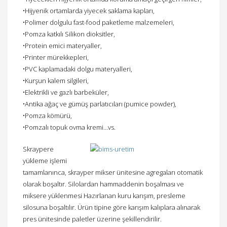
•Hijyenik ortamlarda yiyecek saklama kapları,
•Polimer dolgulu fast-food paketleme malzemeleri,
•Pomza katkılı Silikon dioksitler,
•Protein emici materyaller,
•Printer mürekkepleri,
•PVC kaplamadaki dolgu materyalleri,
•Kurşun kalem silgileri,
•Elektrikli ve gazlı barbeküler,
•Antika ağaç ve gümüş parlatıcıları (pumice powder),
•Pomza kömürü,
•Pomzalı topuk ovma kremi…vs.
Skraypere
yükleme işlemi
tamamlanınca, skrayper mikser ünitesine agregaları otomatik
olarak boşaltır. Silolardan hammaddenin boşalması ve
miksere yüklenmesi Hazırlanan kuru karışım, presleme
silosuna boşaltılır. Ürün tipine göre karışım kalıplara alınarak
pres ünitesinde paletler üzerine şekillendirilir.