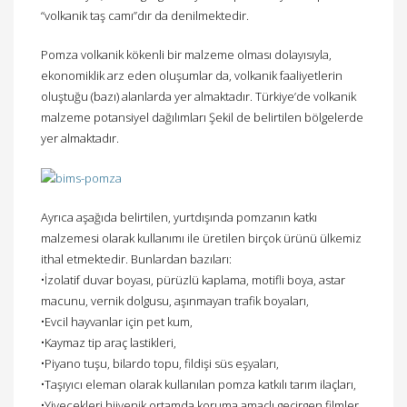
“volkanik taş camı”dır da denilmektedir.
Pomza volkanik kökenli bir malzeme olması dolayısıyla,
ekonomiklik arz eden oluşumlar da, volkanik faaliyetlerin
oluştuğu (bazı) alanlarda yer almaktadır. Türkiye’de volkanik
malzeme potansiyel dağılımları Şekil de belirtilen bölgelerde
yer almaktadır.
Ayrıca aşağıda belirtilen, yurtdışında pomzanın katkı
malzemesi olarak kullanımı ile üretilen birçok ürünü ülkemiz
ithal etmektedir. Bunlardan bazıları:
•İzolatif duvar boyası, pürüzlü kaplama, motifli boya, astar
macunu, vernik dolgusu, aşınmayan trafik boyaları,
•Evcil hayvanlar için pet kum,
•Kaymaz tip araç lastikleri,
•Piyano tuşu, bilardo topu, fildişi süs eşyaları,
•Taşıyıcı eleman olarak kullanılan pomza katkılı tarım ilaçları,
•Yiyecekleri hijyenik ortamda koruma amaçlı geçirgen filmler,