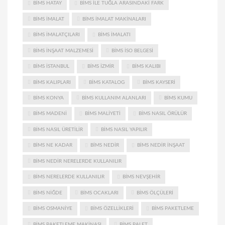
BIMS HATAY
BIMS ILE TUĞLA ARASINDAKI FARK
BIMS IMALAT
BIMS IMALAT MAKINALARI
BIMS IMALATÇILARI
BIMS IMALATI
BIMS INŞAAT MALZEMESI
BIMS ISO BELGESI
BIMS ISTANBUL
BIMS IZMIR
BIMS KALIBI
BIMS KALIPLARI
BIMS KATALOG
BIMS KAYSERI
BIMS KONYA
BIMS KULLANIM ALANLARI
BIMS KUMU
BIMS MADENI
BIMS MALIYETI
BIMS NASIL ÖRÜLÜR
BIMS NASIL ÜRETILIR
BIMS NASIL YAPILIR
BIMS NE KADAR
BIMS NEDIR
BIMS NEDIR INŞAAT
BIMS NEDIR NERELERDE KULLANILIR
BIMS NERELERDE KULLANILIR
BIMS NEVŞEHIR
BIMS NIĞDE
BIMS OCAKLARI
BIMS ÖLÇÜLERI
BIMS OSMANIYE
BIMS ÖZELLIKLERI
BIMS PAKETLEME
BIMS PAKETLEME MAKINASI
BIMS PALET