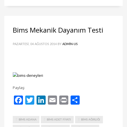
Bims Mekanik Dayanım Testi
PAZARTESI, 04 AĞUSTOS 2014
BY
ADMIN-US
Paylaş:
Facebook
Twitter
LinkedIn
Email
Print
Share
BIMS ADANA
BIMS ADET FIYATI
BIMS AĞIRLIĞI