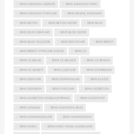
BIMS ASMOLEN AĞIRLIĞI
BIMS ASMOLEN FIYATI
BIMS ASMOLEN FIYATLARI
BIMS BASINÇ DAYANIMI
BIMS BETON
BIMS BETON NEDIR
BIMS BLOK
BIMS BLOK EBATLARI
BIMS BLOK NEDIR
BIMS BLOK ÖLÇÜLERI
BIMS BOYUTLARI
BIMS BRIKET
BIMS BRIKET FIYATLARI KONYA
BIMS CE
BIMS CE BELGE
BIMS CE BELGESI
BIMS CE BEYANI
BIMS CE IŞARETI
BIMS ÇEŞITLERI
BIMS DIYARBAKIR
BIMS EBATLARI
BIMS EKIPMANLARI
BIMS ELAZIĞ
BIMS ERZURUM
BIMS FIYATLARI
BIMS GAZBETON
BIMS GAZBETON KARŞILAŞTIRMASI
BIMS GAZIANTEP
BIMS GÖLBAŞI
BIMS HAKKINDA BILGI
BIMS HAMMADDELERI
BIMS HAMMADDESI
BIMS HARCI
BIMS HARCI NASIL HAZIRLANIR