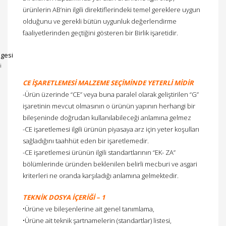
ürünlerin AB’nin ilgili direktiflerindeki temel gereklere uygun
olduğunu ve gerekli bütün uygunluk değerlendirme
faaliyetlerinden geçtiğini gösteren bir Birlik işaretidir.
i
CE İŞARETLEMESİ MALZEME SEÇİMİNDE YETERLİ MİDİR
-Ürün üzerinde “CE” veya buna paralel olarak geliştirilen “G”
işaretinin mevcut olmasının o ürünün yapının herhangi bir
bileşeninde doğrudan kullanılabileceği anlamına gelmez
-CE işaretlemesi ilgili ürünün piyasaya arz için yeter koşulları
sağladığını taahhüt eden bir işaretlemedir.
-CE işaretlemesi ürünün ilgili standartlarının “EK- ZA”
bölümlerinde üründen beklenilen belirli mecburi ve asgari
kriterleri ne oranda karşıladığı anlamına gelmektedir.
TEKNİK DOSYA İÇERİĞİ – 1
•Ürüne ve bileşenlerine ait genel tanımlama,
•Ürüne ait teknik şartnamelerin (standartlar) listesi,