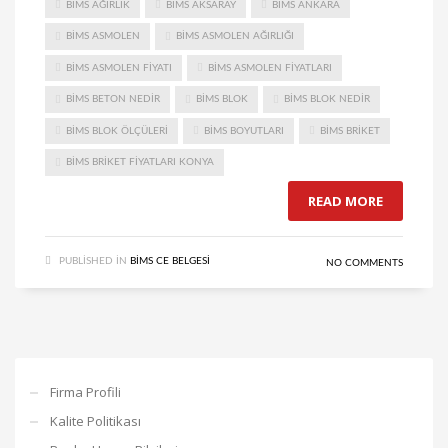
BIMS AĞIRLIK
BIMS AKSARAY
BIMS ANKARA
BIMS ASMOLEN
BIMS ASMOLEN AĞIRLIĞI
BIMS ASMOLEN FIYATI
BIMS ASMOLEN FIYATLARI
BIMS BETON NEDIR
BIMS BLOK
BIMS BLOK NEDIR
BIMS BLOK ÖLÇÜLERI
BIMS BOYUTLARI
BIMS BRIKET
BIMS BRIKET FIYATLARI KONYA
READ MORE
PUBLISHED IN
BIMS CE BELGESI
NO COMMENTS
Firma Profili
Kalite Politikası