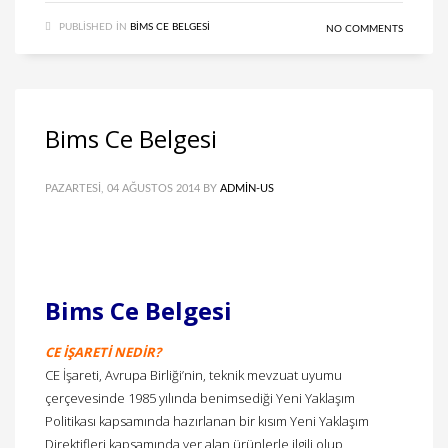
PUBLISHED IN
BIMS CE BELGESI
NO COMMENTS
Bims Ce Belgesi
PAZARTESI, 04 AĞUSTOS 2014
BY
ADMIN-US
Bims Ce Belgesi
CE İŞARETİ NEDİR?
CE İşareti, Avrupa Birliği’nin, teknik mevzuat uyumu
çerçevesinde 1985 yılında benimsediği Yeni Yaklaşım
Politikası kapsamında hazırlanan bir kısım Yeni Yaklaşım
Direktifleri kapsamında yer alan ürünlerle ilgili olup,