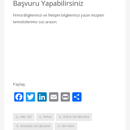
Başvuru Yapabilirsiniz
Firma Bilgilerinizi ve İletişim bilgilerinizi yazın müşteri
temsilcilerimiz sizi arasın.
Paylaş:
Facebook
Twitter
LinkedIn
Email
Print
Share
ABC ISO
IHALE
IHALE ISO BELGESI
IHALEDE ISO BELGESI
ISO 9001