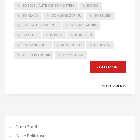
ISO 9001 KALITE YÖNETIM SISTEMI
ISO 901
ISO ALMAK
ISO ALMAK ZOR MU
ISO BELGESI
ISO FIYATI ISO MALIYETI
ISO NASIL ALINIR?
ISO NEDIR
ISO9001
ISOBELGESİ
ISOI NASIL ALINIR
KOSGEBLI ISO
NEDEN ISO
NEDEN ISO ALINIR
TÜRKAKLI ISO
READ MORE
NO COMMENTS
Firma Profili
Kalite Politikası