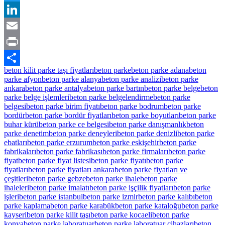
Twitter
LinkedIn
Email
Print
beton kilit parke taşı fiyatları
beton parke
beton parke adana
beton
Share
parke afyon
beton parke alanya
beton parke analizi
beton parke
ankara
beton parke antalya
beton parke bartın
beton parke belge
beton
parke belge işlemleri
beton parke belgelendirme
beton parke
belgesi
beton parke birim fiyatı
beton parke bodrum
beton parke
bordür
beton parke bordür fiyatları
beton parke boyutları
beton parke
buhar kürü
beton parke ce belgesi
beton parke danışmanlık
beton
parke denetim
beton parke deneyleri
beton parke denizli
beton parke
ebatları
beton parke erzurum
beton parke eskişehir
beton parke
fabrikaları
beton parke fabrikası
beton parke firmaları
beton parke
fiyat
beton parke fiyat listesi
beton parke fiyatı
beton parke
fiyatları
beton parke fiyatları ankara
beton parke fiyatları ve
çeşitleri
beton parke gebze
beton parke ihale
beton parke
ihaleleri
beton parke imalatı
beton parke işçilik fiyatları
beton parke
işleri
beton parke istanbul
beton parke izmir
beton parke kalıbı
beton
parke kaplama
beton parke karabük
beton parke kataloğu
beton parke
kayseri
beton parke kilit taşı
beton parke kocaeli
beton parke
konya
beton parke laboratuar
beton parke laboratuar cihazları
beton