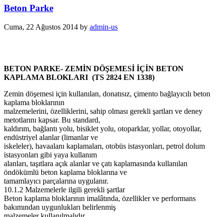
Beton Parke
Cuma, 22 Ağustos 2014
by
admin-us
BETON PARKE- ZEMİN DÖŞEMESİ İÇİN BETON
KAPLAMA BLOKLARI (TS 2824 EN 1338)
Zemin döşemesi için kullanılan, donatısız, çimento bağlayıcılı beton
kaplama bloklarının
malzemelerini, özelliklerini, sahip olması gerekli şartları ve deney
metotlarını kapsar. Bu standard,
kaldırım, bağlantı yolu, bisiklet yolu, otoparklar, yollar, otoyollar,
endüstriyel alanlar (limanlar ve
iskeleler), havaalanı kaplamaları, otobüs istasyonları, petrol dolum
istasyonları gibi yaya kullanım
alanları, taşıtlara açık alanlar ve çatı kaplamasında kullanılan
öndökümlü beton kaplama bloklarına ve
tamamlayıcı parçalarına uygulanır.
10.1.2 Malzemelerle ilgili gerekli şartlar
Beton kaplama bloklarının imalâtında, özellikler ve performans
bakımından uygunlukları belirlenmiş
malzemeler kullanılmalıdır.