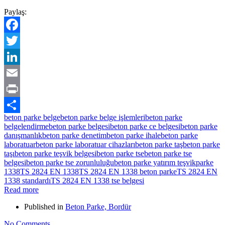
Paylaş:
Facebook
Twitter
LinkedIn
Email
Print
beton parke belge
beton parke belge işlemleri
beton parke
Share
belgelendirme
beton parke belgesi
beton parke ce belgesi
beton parke
danışmanlık
beton parke denetim
beton parke ihale
beton parke
laboratuar
beton parke laboratuar cihazları
beton parke taş
beton parke
taşı
beton parke teşvik belgesi
beton parke tse
beton parke tse
belgesi
beton parke tse zorunluluğu
beton parke yatırım teşvik
parke
1338
TS 2824 EN 1338
TS 2824 EN 1338 beton parke
TS 2824 EN
1338 standardı
TS 2824 EN 1338 tse belgesi
Read more
Published in
Beton Parke, Bordür
No Comments