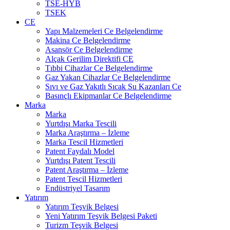
TSE-HYB
TSEK
CE
Yapı Malzemeleri Ce Belgelendirme
Makina Ce Belgelendirme
Asansör Ce Belgelendirme
Alçak Gerilim Direktifi CE
Tıbbi Cihazlar Ce Belgelendirme
Gaz Yakan Cihazlar Ce Belgelendirme
Sıvı ve Gaz Yakıtlı Sıcak Su Kazanları Ce
Basınçlı Ekipmanlar Ce Belgelendirme
Marka
Marka
Yurtdışı Marka Tescili
Marka Araştırma – İzleme
Marka Tescil Hizmetleri
Patent Faydalı Model
Yurtdışı Patent Tescili
Patent Araştırma – İzleme
Patent Tescil Hizmetleri
Endüstriyel Tasarım
Yatırım
Yatırım Teşvik Belgesi
Yeni Yatırım Teşvik Belgesi Paketi
Turizm Teşvik Belgesi