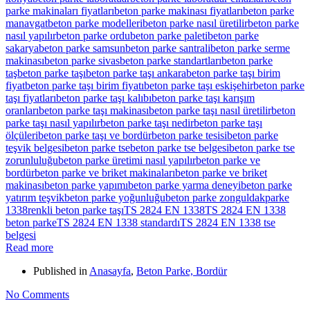
parke makinaları fiyatları
beton parke makinası fiyatları
beton parke
manavgat
beton parke modelleri
beton parke nasıl üretilir
beton parke
nasıl yapılır
beton parke ordu
beton parke paleti
beton parke
sakarya
beton parke samsun
beton parke santrali
beton parke serme
makinası
beton parke sivas
beton parke standartları
beton parke
taş
beton parke taşı
beton parke taşı ankara
beton parke taşı birim
fiyat
beton parke taşı birim fiyatı
beton parke taşı eskişehir
beton parke
taşı fiyatları
beton parke taşı kalıbı
beton parke taşı karışım
oranları
beton parke taşı makinası
beton parke taşı nasıl üretilir
beton
parke taşı nasıl yapılır
beton parke taşı nedir
beton parke taşı
ölçüleri
beton parke taşı ve bordür
beton parke tesisi
beton parke
teşvik belgesi
beton parke tse
beton parke tse belgesi
beton parke tse
zorunluluğu
beton parke üretimi nasıl yapılır
beton parke ve
bordür
beton parke ve briket makinaları
beton parke ve briket
makinası
beton parke yapımı
beton parke yarma deneyi
beton parke
yatırım teşvik
beton parke yoğunluğu
beton parke zonguldak
parke
1338
renkli beton parke taşı
TS 2824 EN 1338
TS 2824 EN 1338
beton parke
TS 2824 EN 1338 standardı
TS 2824 EN 1338 tse
belgesi
Read more
Published in
Anasayfa
,
Beton Parke, Bordür
No Comments