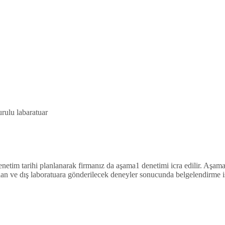
rulu labaratuar
enetim tarihi planlanarak firmanız da aşama1 denetimi icra edilir. Aşam
ılan ve dış laboratuara gönderilecek deneyler sonucunda belgelendirme i