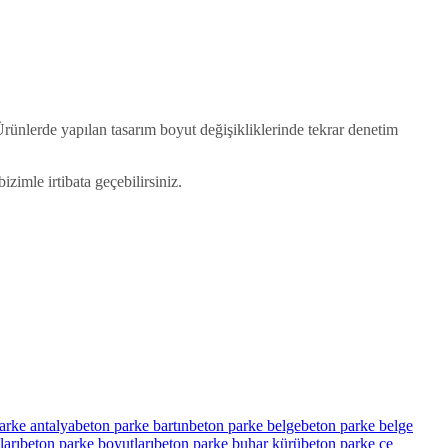
. Ürünlerde yapılan tasarım boyut değişikliklerinde tekrar denetim
mle irtibata geçebilirsiniz.
arke antalya
beton parke bartın
beton parke belge
beton parke belge
ları
beton parke boyutları
beton parke buhar kürü
beton parke ce