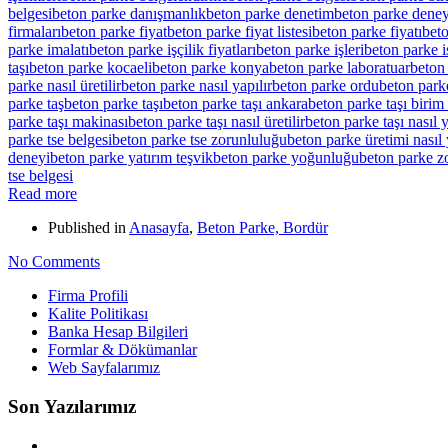
belgesi
beton parke danışmanlık
beton parke denetim
beton parke deney
firmaları
beton parke fiyat
beton parke fiyat listesi
beton parke fiyatı
beto
parke imalatı
beton parke işçilik fiyatları
beton parke işleri
beton parke i
taşı
beton parke kocaeli
beton parke konya
beton parke laboratuar
beton 
parke nasıl üretilir
beton parke nasıl yapılır
beton parke ordu
beton parke
parke taş
beton parke taşı
beton parke taşı ankara
beton parke taşı birim 
parke taşı makinası
beton parke taşı nasıl üretilir
beton parke taşı nasıl y
parke tse belgesi
beton parke tse zorunluluğu
beton parke üretimi nasıl 
deneyi
beton parke yatırım teşvik
beton parke yoğunluğu
beton parke 
tse belgesi
Read more
Published in
Anasayfa
,
Beton Parke, Bordür
No Comments
Firma Profili
Kalite Politikası
Banka Hesap Bilgileri
Formlar & Dökümanlar
Web Sayfalarımız
Son Yazılarımız