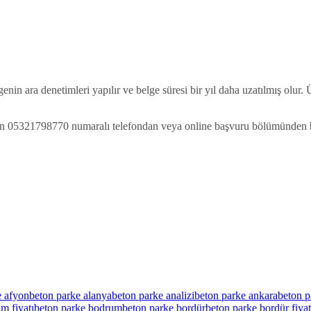
lgenin ara denetimleri yapılır ve belge süresi bir yıl daha uzatılmış olur
 05321798770 numaralı telefondan veya online başvuru bölümünden bizi
e afyon
beton parke alanya
beton parke analizi
beton parke ankara
beton p
m fiyatı
beton parke bodrum
beton parke bordür
beton parke bordür fiyat