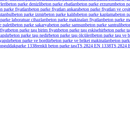
leri
beton parke denizli
beton parke ebatları
beton parke erzurum
beton pa
n parke fiyatları
beton parke fiyatları ankara
beton parke fiyatları ve çeşit
stanbul
beton parke izmir
beton parke kalıbı
beton parke kaplama
beton p
parke laboratuar cihazları
beton parke makinaları fiyatları
beton parke ma
 paleti
beton parke sakarya
beton parke samsun
beton parke santrali
beto
fiyat
beton parke taşı birim fiyatı
beton parke taşı eskişehir
beton parke taş
apılır
beton parke taşı nedir
beton parke taşı ölçüleri
beton parke taşı ve 
yapılır
beton parke ve bordür
beton parke ve briket makinaları
beton park
zonguldak
parke 1338
renkli beton parke taşı
TS 2824 EN 1338
TS 2824 E