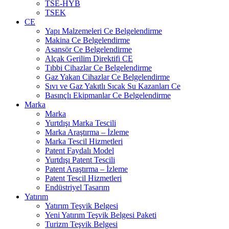
TSE-HYB
TSEK
CE
Yapı Malzemeleri Ce Belgelendirme
Makina Ce Belgelendirme
Asansör Ce Belgelendirme
Alçak Gerilim Direktifi CE
Tıbbi Cihazlar Ce Belgelendirme
Gaz Yakan Cihazlar Ce Belgelendirme
Sıvı ve Gaz Yakıtlı Sıcak Su Kazanları Ce
Basınçlı Ekipmanlar Ce Belgelendirme
Marka
Marka
Yurtdışı Marka Tescili
Marka Araştırma – İzleme
Marka Tescil Hizmetleri
Patent Faydalı Model
Yurtdışı Patent Tescili
Patent Araştırma – İzleme
Patent Tescil Hizmetleri
Endüstriyel Tasarım
Yatırım
Yatırım Teşvik Belgesi
Yeni Yatırım Teşvik Belgesi Paketi
Turizm Teşvik Belgesi