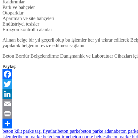
Kaldırımlar
Park ve bahçeler
Otoparklar
Apartman ve site bahçeleri
Endüstriyel tesisler
Erozyon kontrollü alanlar
Alınan belge bir yıl geçerli olup bu işlemler her yıl tekrar edilerek Be
yapılarak belgenin revize edilmesi sağlanır.
Beton Bordür Belgelendirme Danışmanlık ve Laboratuar Cihazları için
Paylaş:
Facebook
Twitter
LinkedIn
Email
Print
beton kilit parke taşı fiyatları
beton parke
beton parke adana
beton park
Share
işlemleri
beton parke belgelendirme
beton parke belgesi
beton parke biri