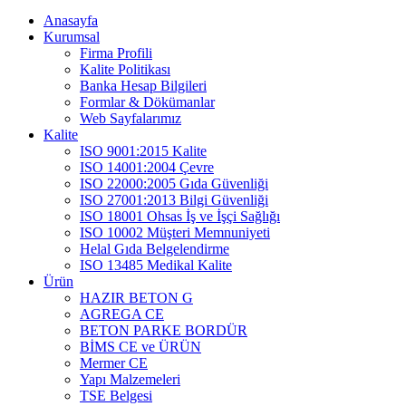
Anasayfa
Kurumsal
Firma Profili
Kalite Politikası
Banka Hesap Bilgileri
Formlar & Dökümanlar
Web Sayfalarımız
Kalite
ISO 9001:2015 Kalite
ISO 14001:2004 Çevre
ISO 22000:2005 Gıda Güvenliği
ISO 27001:2013 Bilgi Güvenliği
ISO 18001 Ohsas İş ve İşçi Sağlığı
ISO 10002 Müşteri Memnuniyeti
Helal Gıda Belgelendirme
ISO 13485 Medikal Kalite
Ürün
HAZIR BETON G
AGREGA CE
BETON PARKE BORDÜR
BİMS CE ve ÜRÜN
Mermer CE
Yapı Malzemeleri
TSE Belgesi