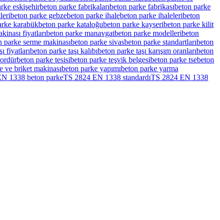
rke eskişehir
beton parke fabrikaları
beton parke fabrikası
beton parke
leri
beton parke gebze
beton parke ihale
beton parke ihaleleri
beton
arke karabük
beton parke kataloğu
beton parke kayseri
beton parke kilit
kinası fiyatları
beton parke manavgat
beton parke modelleri
beton
n parke serme makinası
beton parke sivas
beton parke standartları
beton
ı fiyatları
beton parke taşı kalıbı
beton parke taşı karışım oranları
beton
bordür
beton parke tesisi
beton parke teşvik belgesi
beton parke tse
beton
e ve briket makinası
beton parke yapımı
beton parke yarma
N 1338 beton parke
TS 2824 EN 1338 standardı
TS 2824 EN 1338