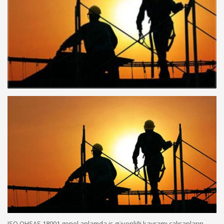
ISO OHSAS 18001 genel anlamda iş güvenliği kavramı çalışanların,