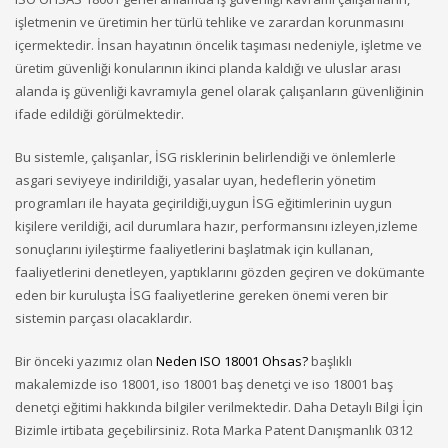
işletmenin ve üretimin her türlü tehlike ve zarardan korunmasını
içermektedir. İnsan hayatının öncelik taşıması nedeniyle, işletme ve
üretim güvenliği konularının ikinci planda kaldığı ve uluslar arası
alanda iş güvenliği kavramıyla genel olarak çalışanların güvenliğinin
ifade edildiği görülmektedir.
Bu sistemle, çalışanlar, İSG risklerinin belirlendiği ve önlemlerle
asgari seviyeye indirildiği, yasalar uyan, hedeflerin yönetim
programları ile hayata geçirildiği,uygun İSG eğitimlerinin uygun
kişilere verildiği, acil durumlara hazır, performansını izleyen,izleme
sonuçlarını iyileştirme faaliyetlerini başlatmak için kullanan,
faaliyetlerini denetleyen, yaptıklarını gözden geçiren ve dokümante
eden bir kuruluşta İSG faaliyetlerine gereken önemi veren bir
sistemin parçası olacaklardır.
Bir önceki yazımız olan
Neden ISO 18001 Ohsas?
başlıklı
makalemizde iso 18001, iso 18001 baş denetçi ve iso 18001 baş
denetçi eğitimi hakkında bilgiler verilmektedir. Daha Detaylı Bilgi İçin
Bizimle irtibata geçebilirsiniz. Rota Marka Patent Danışmanlık 0312