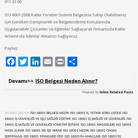
911 33 00
ISO 9001:2008 Kalite Yönetim Sistemi Belgesine Sahip Olabilmeniz
İçin Gereken Danışmanlık ve Belgelendirme Konularında
Uygulanabilir Çözümler ve Eğitimler Sağlayarak Firmanızda Kalite
Anlamında Adımlar Atmanızı Sağlıyoruz.
Paylaş:
Facebook
Twitter
LinkedIn
Email
Print
Share
Devamı>>
ISO Belgesi Neden Alınır?
Powered by
Inline Related Posts
TAGGED UNDER:
ISO 18001 BELGESI NEDIR
,
ISO 18001 IÇ TETKIK SORU LISTESI
,
ISO
18001 IŞ GÜVENLIĞI VE IŞÇI SAĞLIĞI EĞITIMI
,
ISO 18001 IŞ SAĞLIĞI VE GÜVENLIĞI
,
ISO
18001 IŞ SAĞLIĞI VE GÜVENLIĞI YÖNETIM SISTEMI
,
ISO 18001 MADDELERI
,
ISO 18001
NASIL ALINIR
,
ISO 18001 NE IŞE YARAR
,
ISO 18001 NEDIR
,
ISO 18001 OHSAS
SERTIFIKASI
,
ISO 18001 STANDARD PDF
,
ISO 18001'IN AMAÇLARI
,
ISO 18001'IN