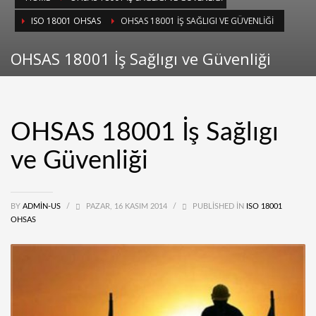
ISO 18001 OHSAS
OHSAS 18001 İŞ SAĞLIGI VE GÜVENLIĞI
OHSAS 18001 İş Sağlıgı ve Güvenliği
OHSAS 18001 İş Sağlıgı
ve Güvenliği
BY
ADMIN-US
/
PAZAR, 16 KASIM 2014
/
PUBLISHED IN
ISO 18001
OHSAS