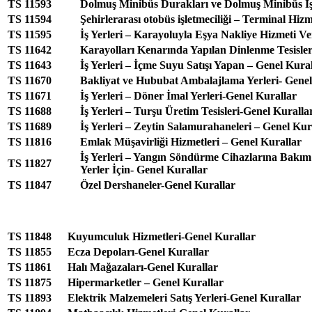
TS 11593
Dolmuş Minibüs Durakları ve Dolmuş Minibüs İşl
TS 11594
Şehirlerarası otobüs işletmeciliği – Terminal Hiz
TS 11595
İş Yerleri – Karayoluyla Eşya Nakliye Hizmeti V
TS 11642
Karayolları Kenarında Yapılan Dinlenme Tesisler
TS 11643
İş Yerleri – İçme Suyu Satışı Yapan – Genel Kura
TS 11670
Bakliyat ve Hububat Ambalajlama Yerleri- Genel
TS 11671
İş Yerleri – Döner İmal Yerleri-Genel Kurallar
TS 11688
İş Yerleri – Turşu Üretim Tesisleri-Genel Kuralla
TS 11689
İş Yerleri – Zeytin Salamurahaneleri – Genel Kur
TS 11816
Emlak Müşavirliği Hizmetleri – Genel Kurallar
İş Yerleri – Yangın Söndürme Cihazlarına Bakı
TS 11827
Yerler İçin- Genel Kurallar
TS 11847
Özel Dershaneler-Genel Kurallar
TS 11848
Kuyumculuk Hizmetleri-Genel Kurallar
TS 11855
Ecza Depoları-Genel Kurallar
TS 11861
Halı Mağazaları-Genel Kurallar
TS 11875
Hipermarketler – Genel Kurallar
TS 11893
Elektrik Malzemeleri Satış Yerleri-Genel Kurallar