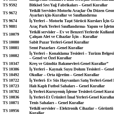
TS 9592
Bitkisel Sıvı Yağ Fabrikaları – Genel Kurallar
Yetkili Servisler-Motorlu Araçlar Ön Düzen Geom
TS 9672
Ayarları için-Kurallar ve Sınıflandırma
TS 9674
İş Yerleri – Motorlu Taşıt Sürücü Kursları İçin G
TS 9881
Araç Park Yerleri Sınıflandırma- Yapım ve İşletm
Yetkili servisler – Ev ve Benzeri Yerlerde Kullanı
TS 10079
Çalışan Alet ve Cihazlar İçin – Kurallar
TS 10080
Sabit Pazar Yerleri-Genel Kurallar
TS 10081
Semt Pazarları -Genel Kurallar
İş Yerleri – Konaklama Tesisleri – Turizm Belgesi
TS 10082
– Genel ve Özel Kurallar
TS 10347
Kreş ve Gündüz Bakımevleri-Genel Kurallar”
TS 10386
İş Yerleri – Kaynak Suyu Dolum Tesisleri – Gene
TS 10492
Okullar – Orta öğretim – Genel Kurallar
TS 10722
İş Yerleri- Ev Süs Hayvanları Satış Yerleri-Genel
TS 10723
Halı Kaplı Futbol Sahaları – Genel Kurallar
TS 10782
İş Yerleri-Kuruyemiş İşleme Tesisleri-Genel Kura
TS 10836
İş Yerleri-Et Ürünleri İmal Yerleri-Genel Kuralla
TS 10871
Tenis Sahaları – Genel Kurallar
Yetkili servisler – Elektronik Cihazlar – Görüntü 
TS 10956
Kurallar