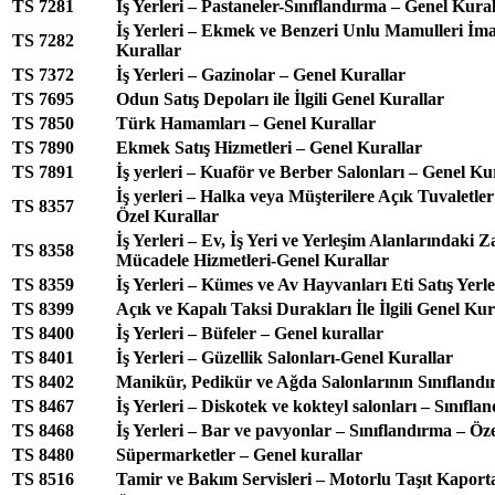
TS 7281
İş Yerleri – Pastaneler-Sınıflandırma – Genel Kural
İş Yerleri – Ekmek ve Benzeri Unlu Mamulleri İma
TS 7282
Kurallar
TS 7372
İş Yerleri – Gazinolar – Genel Kurallar
TS 7695
Odun Satış Depoları ile İlgili Genel Kurallar
TS 7850
Türk Hamamları – Genel Kurallar
TS 7890
Ekmek Satış Hizmetleri – Genel Kurallar
TS 7891
İş yerleri – Kuaför ve Berber Salonları – Genel Ku
İş yerleri – Halka veya Müşterilere Açık Tuvaletle
TS 8357
Özel Kurallar
İş Yerleri – Ev, İş Yeri ve Yerleşim Alanlarındaki Za
TS 8358
Mücadele Hizmetleri-Genel Kurallar
TS 8359
İş Yerleri – Kümes ve Av Hayvanları Eti Satış Yerl
TS 8399
Açık ve Kapalı Taksi Durakları İle İlgili Genel Kur
TS 8400
İş Yerleri – Büfeler – Genel kurallar
TS 8401
İş Yerleri – Güzellik Salonları-Genel Kurallar
TS 8402
Manikür, Pedikür ve Ağda Salonlarının Sınıflandırı
TS 8467
İş Yerleri – Diskotek ve kokteyl salonları – Sınıfla
TS 8468
İş Yerleri – Bar ve pavyonlar – Sınıflandırma – Öze
TS 8480
Süpermarketler – Genel kurallar
TS 8516
Tamir ve Bakım Servisleri – Motorlu Taşıt Kaporta