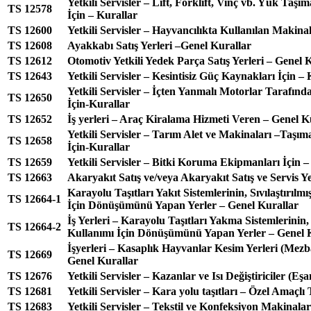
Yetkili Servisler – Lift, Forklift, Vinç vb. Yük Taş
TS 12578
İçin – Kurallar
TS 12600
Yetkili Servisler – Hayvancılıkta Kullanılan Makinal
TS 12608
Ayakkabı Satış Yerleri –Genel Kurallar
TS 12612
Otomotiv Yetkili Yedek Parça Satış Yerleri – Genel 
TS 12643
Yetkili Servisler – Kesintisiz Güç Kaynakları İçin –
Yetkili Servisler – İçten Yanmalı Motorlar Tarafınd
TS 12650
İçin-Kurallar
TS 12652
İş yerleri – Araç Kiralama Hizmeti Veren – Genel K
Yetkili Servisler – Tarım Alet ve Makinaları –Taşı
TS 12658
İçin-Kurallar
TS 12659
Yetkili Servisler – Bitki Koruma Ekipmanları İçin –
TS 12663
Akaryakıt Satış ve/veya Akaryakıt Satış ve Servis Y
Karayolu Taşıtları Yakıt Sistemlerinin, Sıvılaştırıl
TS 12664-1
İçin Dönüşümünü Yapan Yerler – Genel Kurallar
İş Yerleri – Karayolu Taşıtları Yakma Sistemlerinin
TS 12664-2
Kullanımı İçin Dönüşümünü Yapan Yerler – Genel 
İşyerleri – Kasaplık Hayvanlar Kesim Yerleri (Mezb
TS 12669
Genel Kurallar
TS 12676
Yetkili Servisler – Kazanlar ve Isı Değiştiriciler (Eş
TS 12681
Yetkili Servisler – Kara yolu taşıtları – Özel Amaçlı 
TS 12683
Yetkili Servisler – Tekstil ve Konfeksiyon Makinalar