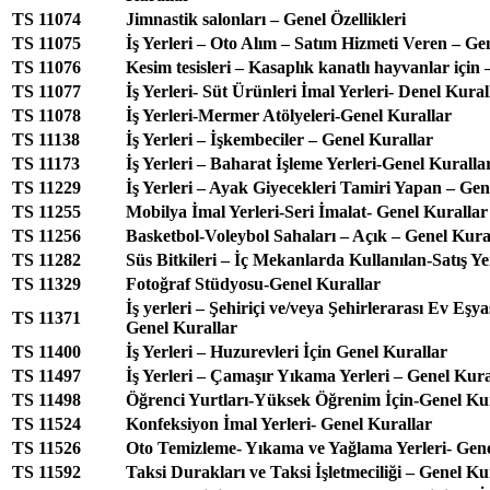
TS 11074
Jimnastik salonları – Genel Özellikleri
TS 11075
İş Yerleri – Oto Alım – Satım Hizmeti Veren – Ge
TS 11076
Kesim tesisleri – Kasaplık kanatlı hayvanlar için 
TS 11077
İş Yerleri- Süt Ürünleri İmal Yerleri- Denel Kural
TS 11078
İş Yerleri-Mermer Atölyeleri-Genel Kurallar
TS 11138
İş Yerleri – İşkembeciler – Genel Kurallar
TS 11173
İş Yerleri – Baharat İşleme Yerleri-Genel Kuralla
TS 11229
İş Yerleri – Ayak Giyecekleri Tamiri Yapan – Gen
TS 11255
Mobilya İmal Yerleri-Seri İmalat- Genel Kurallar
TS 11256
Basketbol-Voleybol Sahaları – Açık – Genel Kura
TS 11282
Süs Bitkileri – İç Mekanlarda Kullanılan-Satış Ye
TS 11329
Fotoğraf Stüdyosu-Genel Kurallar
İş yerleri – Şehiriçi ve/veya Şehirlerarası Ev Eşy
TS 11371
Genel Kurallar
TS 11400
İş Yerleri – Huzurevleri İçin Genel Kurallar
TS 11497
İş Yerleri – Çamaşır Yıkama Yerleri – Genel Kura
TS 11498
Öğrenci Yurtları-Yüksek Öğrenim İçin-Genel Ku
TS 11524
Konfeksiyon İmal Yerleri- Genel Kurallar
TS 11526
Oto Temizleme- Yıkama ve Yağlama Yerleri- Gene
TS 11592
Taksi Durakları ve Taksi İşletmeciliği – Genel Ku