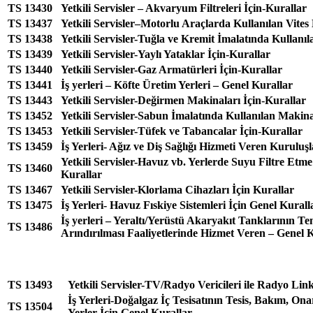
TS 13430
Yetkili Servisler – Akvaryum Filtreleri İçin-Kurallar
TS 13437
Yetkili Servisler–Motorlu Araçlarda Kullanılan Vites
TS 13438
Yetkili Servisler-Tuğla ve Kremit İmalatında Kullanı
TS 13439
Yetkili Servisler-Yaylı Yataklar İçin-Kurallar
TS 13440
Yetkili Servisler-Gaz Armatürleri İçin-Kurallar
TS 13441
İş yerleri – Köfte Üretim Yerleri – Genel Kurallar
TS 13443
Yetkili Servisler-Değirmen Makinaları İçin-Kurallar
TS 13452
Yetkili Servisler-Sabun İmalatında Kullanılan Makina
TS 13453
Yetkili Servisler-Tüfek ve Tabancalar İçin-Kurallar
TS 13459
İş Yerleri- Ağız ve Diş Sağlığı Hizmeti Veren Kuruluş
Yetkili Servisler-Havuz vb. Yerlerde Suyu Filtre Etm
TS 13460
Kurallar
TS 13467
Yetkili Servisler-Klorlama Cihazları İçin Kurallar
TS 13475
İş Yerleri- Havuz Fıskiye Sistemleri İçin Genel Kurall
İş yerleri – Yeraltı/Yerüstü Akaryakıt Tanklarının Te
TS 13486
Arındırılması Faaliyetlerinde Hizmet Veren – Genel 
TS 13493
Yetkili Servisler-TV/Radyo Vericileri ile Radyo Link
İş Yerleri-Doğalgaz İç Tesisatının Tesis, Bakım, O
TS 13504
Yerler İçin Genel Kurallar