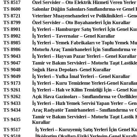
TS 8517
Özel Servisler – Oto Elektrik Hizmeti Veren Yerler
TS 8600
Salonlar Düğün Salonları-Sınıflandırma-ve Genel 
TS 8721
Veteriner Muayenehaneleri ve Poliklinikleri – Gen
TS 8799
Özel Servisler – Oto Boyahaneleri İçin Kurallar
TS 8901
İş Yerleri – Hamburger Satış Yerleri İçin Genel Ku
TS 8902
İş Yerleri – Tavernalar – Genel Kurallar
TS 8985
İş Yerleri – Yemek Fabrikaları ve Toplu Yemek Mu
TS 8986
Motorlu Araç Tamirhaneleri İçin Sınıflandırma ve
TS 9043
İş Yerleri – Hayvan Pazar Yerleri – Genel Kurallar
TS 9047
Tamir ve Bakım Servisleri – Motorlu Taşıt Lastikle
TS 9048
Soğuk Hava Depoları- Genel Kurallar
TS 9049
İş Yerleri – Yufka İmal Yerleri – Genel Kurallar
TS 9173
İş Yerleri – Kuru Temizleme Yerleri-Genel Kuralla
TS 9261
İş Yerleri – Halı ve Kilim Temizliği İçin – Genel Ku
TS 9262
Açık Hava Gazinoları – Sınıflandırma ve Özellikle
TS 9433
İş Yerleri – Hızlı Yemek Servisi Yapan Yerler – Gen
TS 9434
Araç Radyatör Tamirhaneleri – Sınıflandırma ve 
Tamir ve Bakım Servisleri – Motorlu Taşıt Lastik 
TS 9435
Kurallar
TS 9517
İş Yerleri – Kuruyemiş Satış Yerleri İçin Genel K
TS 9518
İlköğretim Okulları-Fiziki Yerleşim-Genel Kurall