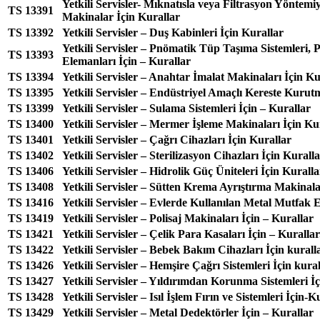
Yetkili Servisler- Mıknatısla veya Filtrasyon Yöntemi
TS 13391
Makinalar İçin Kurallar
TS 13392
Yetkili Servisler – Duş Kabinleri İçin Kurallar
Yetkili Servisler – Pnömatik Tüp Taşıma Sistemleri, 
TS 13393
Elemanları İçin – Kurallar
TS 13394
Yetkili Servisler – Anahtar İmalat Makinaları İçin Ku
TS 13395
Yetkili Servisler – Endüstriyel Amaçlı Kereste Kurutm
TS 13399
Yetkili Servisler – Sulama Sistemleri İçin – Kurallar
TS 13400
Yetkili Servisler – Mermer İşleme Makinaları İçin Ku
TS 13401
Yetkili Servisler – Çağrı Cihazları İçin Kurallar
TS 13402
Yetkili Servisler – Sterilizasyon Cihazları İçin Kurall
TS 13406
Yetkili Servisler – Hidrolik Güç Üniteleri İçin Kuralla
TS 13408
Yetkili Servisler – Sütten Krema Ayrıştırma Makinala
TS 13416
Yetkili Servisler – Evlerde Kullanılan Metal Mutfak E
TS 13419
Yetkili Servisler – Polisaj Makinaları İçin – Kurallar
TS 13421
Yetkili Servisler – Çelik Para Kasaları İçin – Kurallar
TS 13422
Yetkili Servisler – Bebek Bakım Cihazları İçin kurall
TS 13426
Yetkili Servisler – Hemşire Çağrı Sistemleri İçin kura
TS 13427
Yetkili Servisler – Yıldırımdan Korunma Sistemleri İç
TS 13428
Yetkili Servisler – Isıl İşlem Fırın ve Sistemleri İçin-K
TS 13429
Yetkili Servisler – Metal Dedektörler İçin – Kurallar