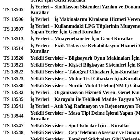
İş Yerleri – Simülasyon Sistemleri Yazılım ve Dona
TS 13505
Kurallar
TS 13506
İş Yerleri – İş Makinalarını Kiralama Hizmeti Vere
İş Yerleri – Kullanımdaki LPG Tüplerinin Muayene
TS 13507
Yapan Yerler İçin Genel Kurallar
TS 13513
İş Yerleri – Muayenehaneler İçin Genel Kurallar
İş Yerleri – Fizik Tedavi ve Rehabilitasyon Hizmeti 
TS 13514
Kurallar
TS 13520
Yetkili Servisler – Bilgisayarlı Oyun Makinaları İçi
TS 13521
Yetkili Servisler – Kişisel Bilgisayar Sistemleri İçin 
TS 13522
Yetkili Servisler – Takoğraf Cihazları İçin-Kurallar
TS 13523
Yetkili Servisler – Motor Test Cihazları İçin-Kurall
TS 13530
Yetkili Servisler – Nordic Mobil Telefon(NMT) Ciha
TS 13532
İş Yerleri – Organizasyon Hizmeti Veren- Genel Kur
TS 13535
İş Yerleri – Karayolu İle Tehlikeli Madde Taşıyan Y
TS 13541
İş Yerleri – Atık Yağ Rafinasyon ve Rejenerasyon Te
Yetkili Servisler – Masa Tipi Delme İşlemi Yapan (
TS 13544
Kurallar
TS 13547
Yetkili Servisler – Spot Isıtıcılar İçin – Kurallar
TS 13548
Yetkili Servisler – Cep Telefonu Aksesuar ve Donanı
Yetkili Servisler – Fotoğraf Stüdyoları Gibi Yerlerd