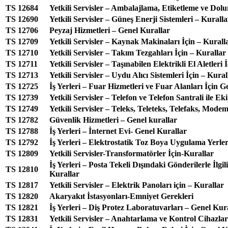
TS 12684
Yetkili Servisler – Ambalajlama, Etiketleme ve Dol
TS 12690
Yetkili Servisler – Güneş Enerji Sistemleri – Kuralla
TS 12706
Peyzaj Hizmetleri – Genel Kurallar
TS 12709
Yetkili Servisler – Kaynak Makinaları İçin – Kurall
TS 12710
Yetkili Servisler – Takım Tezgahları İçin – Kurallar
TS 12711
Yetkili Servisler – Taşınabilen Elektrikli El Aletleri 
TS 12713
Yetkili Servisler – Uydu Alıcı Sistemleri İçin – Kural
TS 12725
İş Yerleri – Fuar Hizmetleri ve Fuar Alanları İçin G
TS 12739
Yetkili Servisler – Telefon ve Telefon Santrali ile E
TS 12749
Yetkili Servisler – Teleks, Teleteks, Telefaks, Mode
TS 12782
Güvenlik Hizmetleri – Genel kurallar
TS 12788
İş Yerleri – İnternet Evi- Genel Kurallar
TS 12792
İş Yerleri – Elektrostatik Toz Boya Uygulama Yerle
TS 12809
Yetkili Servisler-Transformatörler İçin-Kurallar
İş Yerleri – Posta Tekeli Dışındaki Gönderilerle İlgi
TS 12810
Kurallar
TS 12817
Yetkili Servisler – Elektrik Panoları için – Kurallar
TS 12820
Akaryakıt İstasyonları-Emniyet Gerekleri
TS 12821
İş Yerleri – Diş Protez Laboratuvarları – Genel Kur
TS 12831
Yetkili Servisler – Anahtarlama ve Kontrol Cihazlar