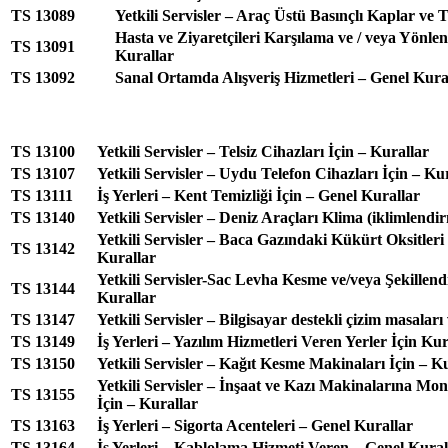
TS 13089
Yetkili Servisler – Araç Üstü Basınçlı Kaplar ve 
Hasta ve Ziyaretçileri Karşılama ve / veya Yönle
TS 13091
Kurallar
TS 13092
Sanal Ortamda Alışveriş Hizmetleri – Genel Kura
TS 13100
Yetkili Servisler – Telsiz Cihazları İçin – Kurallar
TS 13107
Yetkili Servisler – Uydu Telefon Cihazları İçin – Ku
TS 13111
İş Yerleri – Kent Temizliği İçin – Genel Kurallar
TS 13140
Yetkili Servisler – Deniz Araçları Klima (iklimlendi
Yetkili Servisler – Baca Gazındaki Kükürt Oksitleri
TS 13142
Kurallar
Yetkili Servisler-Sac Levha Kesme ve/veya Şekillen
TS 13144
Kurallar
TS 13147
Yetkili Servisler – Bilgisayar destekli çizim masaları 
TS 13149
İş Yerleri – Yazılım Hizmetleri Veren Yerler İçin Kur
TS 13150
Yetkili Servisler – Kağıt Kesme Makinaları İçin – K
Yetkili Servisler – İnşaat ve Kazı Makinalarına Mont
TS 13155
İçin – Kurallar
TS 13163
İş Yerleri – Sigorta Acenteleri – Genel Kurallar
TS 13164
İş Yerleri – Kablolama Hizmeti Veren – Genel Kural