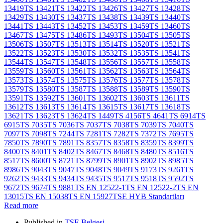
13419
TS 13421
TS 13422
TS 13426
TS 13427
TS 13428
TS
13429
TS 13430
TS 13437
TS 13438
TS 13439
TS 13440
TS
13441
TS 13443
TS 13452
TS 13453
TS 13459
TS 13460
TS
13467
TS 13475
TS 13486
TS 13493
TS 13504
TS 13505
TS
13506
TS 13507
TS 13513
TS 13514
TS 13520
TS 13521
TS
13522
TS 13523
TS 13530
TS 13532
TS 13535
TS 13541
TS
13544
TS 13547
TS 13548
TS 13556
TS 13557
TS 13558
TS
13559
TS 13560
TS 13561
TS 13562
TS 13563
TS 13564
TS
13573
TS 13574
TS 13575
TS 13576
TS 13577
TS 13578
TS
13579
TS 13580
TS 13587
TS 13588
TS 13589
TS 13590
TS
13591
TS 13592
TS 13601
TS 13602
TS 13603
TS 13611
TS
13612
TS 13613
TS 13614
TS 13615
TS 13617
TS 13618
TS
13621
TS 13623
TS 13624
TS 1449
TS 4156
TS 4641
TS 6914
TS
6915
TS 7035
TS 7036
TS 7037
TS 7038
TS 7039
TS 7040
TS
7097
TS 7098
TS 7244
TS 7281
TS 7282
TS 7372
TS 7695
TS
7850
TS 7890
TS 7891
TS 8357
TS 8358
TS 8359
TS 8399
TS
8400
TS 8401
TS 8402
TS 8467
TS 8468
TS 8480
TS 8516
TS
8517
TS 8600
TS 8721
TS 8799
TS 8901
TS 8902
TS 8985
TS
8986
TS 9043
TS 9047
TS 9048
TS 9049
TS 9173
TS 9261
TS
9262
TS 9433
TS 9434
TS 9435
TS 9517
TS 9518
TS 9592
TS
9672
TS 9674
TS 9881
TS EN 12522-1
TS EN 12522-2
TS EN
13015
TS EN 15038
TS EN 15927
TSE HYB Standartları
Read more
Published in
TSE Belgesi