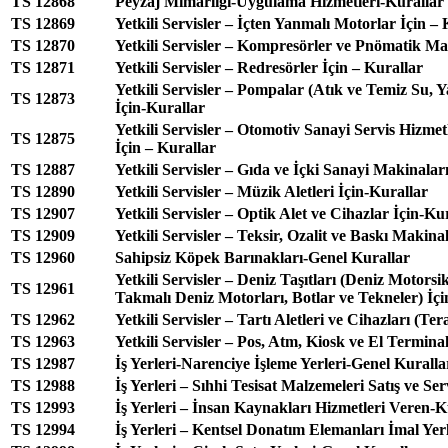
TS 12868
Peyzaj Mimarlığı-Uygulama Hizmetleri-Kurallar
TS 12869
Yetkili Servisler – İçten Yanmalı Motorlar İçin – 
TS 12870
Yetkili Servisler – Kompresörler ve Pnömatik Ma
TS 12871
Yetkili Servisler – Redresörler İçin – Kurallar
Yetkili Servisler – Pompalar (Atık ve Temiz Su,
TS 12873
İçin-Kurallar
Yetkili Servisler – Otomotiv Sanayi Servis Hizme
TS 12875
İçin – Kurallar
TS 12887
Yetkili Servisler – Gıda ve İçki Sanayi Makinaları
TS 12890
Yetkili Servisler – Müzik Aletleri İçin-Kurallar
TS 12907
Yetkili Servisler – Optik Alet ve Cihazlar İçin-Ku
TS 12909
Yetkili Servisler – Teksir, Ozalit ve Baskı Makina
TS 12960
Sahipsiz Köpek Barınakları-Genel Kurallar
Yetkili Servisler – Deniz Taşıtları (Deniz Motorsik
TS 12961
Takmalı Deniz Motorları, Botlar ve Tekneler) İçi
TS 12962
Yetkili Servisler – Tartı Aletleri ve Cihazları (Te
TS 12963
Yetkili Servisler – Pos, Atm, Kiosk ve El Terminal
TS 12987
İş Yerleri-Narenciye İşleme Yerleri-Genel Kuralla
TS 12988
İş Yerleri – Sıhhi Tesisat Malzemeleri Satış ve Se
TS 12993
İş Yerleri – İnsan Kaynakları Hizmetleri Veren-K
TS 12994
İş Yerleri – Kentsel Donatım Elemanları İmal Yer