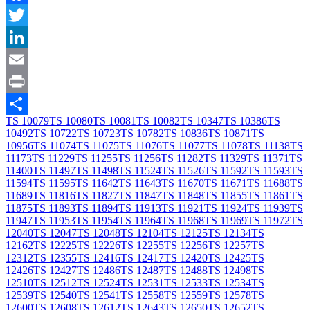
Facebook
Twitter
LinkedIn
Email
Print
TS 10079
TS 10080
TS 10081
TS 10082
TS 10347
TS 10386
TS
Share
10492
TS 10722
TS 10723
TS 10782
TS 10836
TS 10871
TS
10956
TS 11074
TS 11075
TS 11076
TS 11077
TS 11078
TS 11138
TS
11173
TS 11229
TS 11255
TS 11256
TS 11282
TS 11329
TS 11371
TS
11400
TS 11497
TS 11498
TS 11524
TS 11526
TS 11592
TS 11593
TS
11594
TS 11595
TS 11642
TS 11643
TS 11670
TS 11671
TS 11688
TS
11689
TS 11816
TS 11827
TS 11847
TS 11848
TS 11855
TS 11861
TS
11875
TS 11893
TS 11894
TS 11913
TS 11921
TS 11924
TS 11939
TS
11947
TS 11953
TS 11954
TS 11964
TS 11968
TS 11969
TS 11972
TS
12040
TS 12047
TS 12048
TS 12104
TS 12125
TS 12134
TS
12162
TS 12225
TS 12226
TS 12255
TS 12256
TS 12257
TS
12312
TS 12355
TS 12416
TS 12417
TS 12420
TS 12425
TS
12426
TS 12427
TS 12486
TS 12487
TS 12488
TS 12498
TS
12510
TS 12512
TS 12524
TS 12531
TS 12533
TS 12534
TS
12539
TS 12540
TS 12541
TS 12558
TS 12559
TS 12578
TS
12600
TS 12608
TS 12612
TS 12643
TS 12650
TS 12652
TS