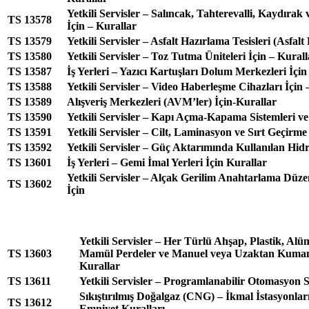
Yetkili Servisler – Salıncak, Tahterevalli, Kaydıra
TS 13578
İçin – Kurallar
TS 13579
Yetkili Servisler – Asfalt Hazırlama Tesisleri (Asfalt 
TS 13580
Yetkili Servisler – Toz Tutma Üniteleri İçin – Kurall
TS 13587
İş Yerleri – Yazıcı Kartuşları Dolum Merkezleri İçin
TS 13588
Yetkili Servisler – Video Haberleşme Cihazları İçin 
TS 13589
Alışveriş Merkezleri (AVM’ler) İçin-Kurallar
TS 13590
Yetkili Servisler – Kapı Açma-Kapama Sistemleri ve K
TS 13591
Yetkili Servisler – Cilt, Laminasyon ve Sırt Geçirme
TS 13592
Yetkili Servisler – Güç Aktarımında Kullanılan Hidro
TS 13601
İş Yerleri – Gemi İmal Yerleri İçin Kurallar
Yetkili Servisler – Alçak Gerilim Anahtarlama Düze
TS 13602
İçin
Yetkili Servisler – Her Türlü Ahşap, Plastik, A
TS 13603
Mamül Perdeler ve Manuel veya Uzaktan Kumand
Kurallar
TS 13611
Yetkili Servisler – Programlanabilir Otomasyon S
Sıkıştırılmış Doğalgaz (CNG) – İkmal İstasyonları
TS 13612
Emniyet Kuralları