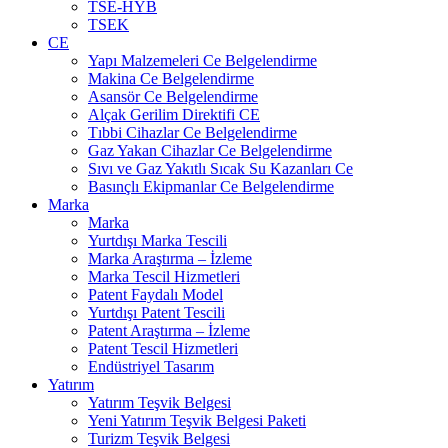
TSE-HYB
TSEK
CE
Yapı Malzemeleri Ce Belgelendirme
Makina Ce Belgelendirme
Asansör Ce Belgelendirme
Alçak Gerilim Direktifi CE
Tıbbi Cihazlar Ce Belgelendirme
Gaz Yakan Cihazlar Ce Belgelendirme
Sıvı ve Gaz Yakıtlı Sıcak Su Kazanları Ce
Basınçlı Ekipmanlar Ce Belgelendirme
Marka
Marka
Yurtdışı Marka Tescili
Marka Araştırma – İzleme
Marka Tescil Hizmetleri
Patent Faydalı Model
Yurtdışı Patent Tescili
Patent Araştırma – İzleme
Patent Tescil Hizmetleri
Endüstriyel Tasarım
Yatırım
Yatırım Teşvik Belgesi
Yeni Yatırım Teşvik Belgesi Paketi
Turizm Teşvik Belgesi