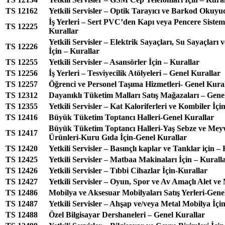
TS 12162
Yetkili Servisler – Optik Tarayıcı ve Barkod Okuyuc
İş Yerleri – Sert PVC’den Kapı veya Pencere Sisteml
TS 12225
Kurallar
Yetkili Servisler – Elektrik Sayaçları, Su Sayaçları
TS 12226
İçin – Kurallar
TS 12255
Yetkili Servisler – Asansörler İçin – Kurallar
TS 12256
İş Yerleri – Tesviyecilik Atölyeleri – Genel Kurallar
TS 12257
Öğrenci ve Personel Taşıma Hizmetleri- Genel Kura
TS 12312
Dayanıklı Tüketim Malları Satış Mağazaları – Gene
TS 12355
Yetkili Servisler – Kat Kaloriferleri ve Kombiler İçi
TS 12416
Büyük Tüketim Toptancı Halleri-Genel Kurallar
Büyük Tüketim Toptancı Halleri-Yaş Sebze ve Meyv
TS 12417
Ürünleri-Kuru Gıda İçin-Genel Kurallar
TS 12420
Yetkili Servisler – Basınçlı kaplar ve Tanklar için –
TS 12425
Yetkili Servisler – Matbaa Makinaları İçin – Kurall
TS 12426
Yetkili Servisler – Tıbbi Cihazlar İçin-Kurallar
TS 12427
Yetkili Servisler – Oyun, Spor ve Av Amaçlı Alet ve
TS 12486
Mobilya ve Aksesuar Mobilyaları Satış Yerleri-Gene
TS 12487
Yetkili Servisler – Ahşap ve/veya Metal Mobilya İçi
TS 12488
Özel Bilgisayar Dershaneleri – Genel Kurallar