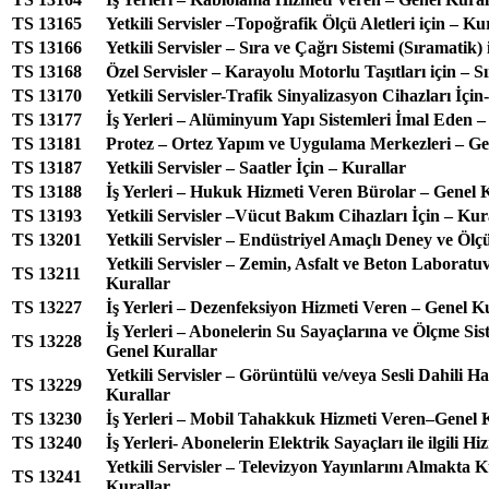
TS 13165
Yetkili Servisler –Topoğrafik Ölçü Aletleri için – Ku
TS 13166
Yetkili Servisler – Sıra ve Çağrı Sistemi (Sıramatik) 
TS 13168
Özel Servisler – Karayolu Motorlu Taşıtları için – S
TS 13170
Yetkili Servisler-Trafik Sinyalizasyon Cihazları İçin
TS 13177
İş Yerleri – Alüminyum Yapı Sistemleri İmal Eden –
TS 13181
Protez – Ortez Yapım ve Uygulama Merkezleri – Ge
TS 13187
Yetkili Servisler – Saatler İçin – Kurallar
TS 13188
İş Yerleri – Hukuk Hizmeti Veren Bürolar – Genel 
TS 13193
Yetkili Servisler –Vücut Bakım Cihazları İçin – Kur
TS 13201
Yetkili Servisler – Endüstriyel Amaçlı Deney ve Ölçü
Yetkili Servisler – Zemin, Asfalt ve Beton Laboratu
TS 13211
Kurallar
TS 13227
İş Yerleri – Dezenfeksiyon Hizmeti Veren – Genel K
İş Yerleri – Abonelerin Su Sayaçlarına ve Ölçme Si
TS 13228
Genel Kurallar
Yetkili Servisler – Görüntülü ve/veya Sesli Dahili Ha
TS 13229
Kurallar
TS 13230
İş Yerleri – Mobil Tahakkuk Hizmeti Veren–Genel 
TS 13240
İş Yerleri- Abonelerin Elektrik Sayaçları ile ilgili 
Yetkili Servisler – Televizyon Yayınlarını Almakta K
TS 13241
Kurallar