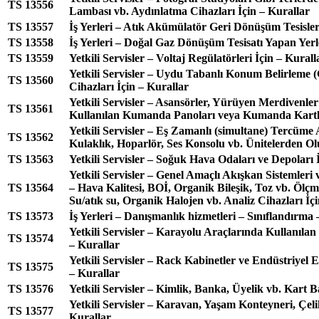
TS 13556
Lambası vb. Aydınlatma Cihazları İçin – Kurallar
TS 13557
İş Yerleri – Atık Akümülatör Geri Dönüşüm Tesisler
TS 13558
İş Yerleri – Doğal Gaz Dönüşüm Tesisatı Yapan Yerl
TS 13559
Yetkili Servisler – Voltaj Regülatörleri İçin – Kurall
Yetkili Servisler – Uydu Tabanlı Konum Belirleme 
TS 13560
Cihazları İçin – Kurallar
Yetkili Servisler – Asansörler, Yürüyen Merdivenl
TS 13561
Kullanılan Kumanda Panoları veya Kumanda Kartla
Yetkili Servisler – Eş Zamanlı (simultane) Tercüme A
TS 13562
Kulaklık, Hoparlör, Ses Konsolu vb. Ünitelerden Ol
TS 13563
Yetkili Servisler – Soğuk Hava Odaları ve Depoları 
Yetkili Servisler – Genel Amaçlı Akışkan Sistemleri v
TS 13564
– Hava Kalitesi, BOİ, Organik Bileşik, Toz vb. Ölçm
Su/atık su, Organik Halojen vb. Analiz Cihazları İç
TS 13573
İş Yerleri – Danışmanlık hizmetleri – Sınıflandırma 
Yetkili Servisler – Karayolu Araçlarında Kullanıla
TS 13574
– Kurallar
Yetkili Servisler – Rack Kabinetler ve Endüstriyel 
TS 13575
– Kurallar
TS 13576
Yetkili Servisler – Kimlik, Banka, Üyelik vb. Kart B
Yetkili Servisler – Karavan, Yaşam Konteyneri, Çel
TS 13577
Kurallar