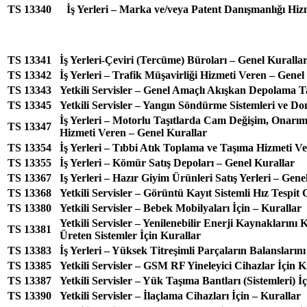
TS 13340
İş Yerleri – Marka ve/veya Patent Danışmanlığı Hiz
TS 13341
İş Yerleri-Çeviri (Tercüme) Büroları – Genel Kuralla
TS 13342
İş Yerleri – Trafik Müşavirliği Hizmeti Veren – Genel
TS 13343
Yetkili Servisler – Genel Amaçlı Akışkan Depolama Ta
TS 13345
Yetkili Servisler – Yangın Söndürme Sistemleri ve Do
İş Yerleri – Motorlu Taşıtlarda Cam Değişim, Onarım
TS 13347
Hizmeti Veren – Genel Kurallar
TS 13354
İş Yerleri – Tıbbi Atık Toplama ve Taşıma Hizmeti V
TS 13355
İş Yerleri – Kömür Satış Depoları – Genel Kurallar
TS 13367
Iş Yerleri – Hazır Giyim Ürünleri Satış Yerleri – Gene
TS 13368
Yetkili Servisler – Görüntü Kayıt Sistemli Hız Tespit 
TS 13380
Yetkili Servisler – Bebek Mobilyaları İçin – Kurallar
Yetkili Servisler – Yenilenebilir Enerji Kaynaklarını 
TS 13381
Üreten Sistemler İçin Kurallar
TS 13383
İş Yerleri – Yüksek Titreşimli Parçaların Balansları
TS 13385
Yetkili Servisler – GSM RF Yineleyici Cihazlar İçin K
TS 13387
Yetkili Servisler – Yük Taşıma Bantları (Sistemleri) İ
TS 13390
Yetkili Servisler – İlaçlama Cihazları İçin – Kurallar