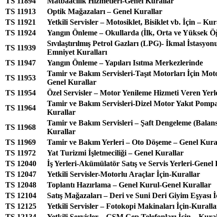
TS 11894
Matbaacılık Hizmetleri-Genel Kurallar
TS 11913
Optik Mağazaları – Genel Kurallar
TS 11921
Yetkili Servisler – Motosiklet, Bisiklet vb. İçin – Kur
TS 11924
Yangın Önleme – Okullarda (İlk, Orta ve Yüksek Öğ
Sıvılaştırılmış Petrol Gazları (LPG)- İkmal İstasyonu
TS 11939
Emniyet Kuralları
TS 11947
Yangın Önleme – Yapıları Isıtma Merkezlerinde
Tamir ve Bakım Servisleri-Taşıt Motorları İçin Mot
TS 11953
Genel Kurallar
TS 11954
Özel Servisler – Motor Yenileme Hizmeti Veren Yerl
Tamir ve Bakım Servisleri-Dizel Motor Yakıt Pompas
TS 11964
Kurallar
Tamir ve Bakım Servisleri – Şaft Dengeleme (Balans
TS 11968
Kurallar
TS 11969
Tamir ve Bakım Yerleri – Oto Döşeme – Genel Kura
TS 11972
Yat Turizmi İşletmeciliği – Genel Kurallar
TS 12040
İş Yerleri-Akümülatör Satış ve Servis Yerleri-Genel
TS 12047
Yetkili Servisler-Motorlu Araçlar İçin-Kurallar
TS 12048
Toplantı Hazırlama – Genel Kurul-Genel Kurallar
TS 12104
Satış Mağazaları – Deri ve Suni Deri Giyim Eşyası İ
TS 12125
Yetkili Servisler – Fotokopi Makinaları İçin-Kuralla
TS 12134
Yetkili Servisler – GSM Cep Telefonları İçin – Kura