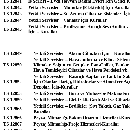
TS 12841
İş Yerleri – Evcil Hayvan Bakım Evleri İçin Genel K
TS 12842
Yetkili Servisler – Motorlar (Elektrikli) İçin-Kuralla
TS 12843
Yetkili Servisler – Su Arıtma Cihaz ve Sistemleri İç
TS 12844
Yetkili Servisler – Vanalar İçin-Kurallar
Yetkili Servisler – Profesyonel Amaçlı Ses (Audio) 
TS 12845
İçin – Kurallar
TS 12849
Yetkili Servisler – Alarm Cihazları İçin – Kuralla
Yetkili Servisler – Havalandırma ve Klima Sisteml
TS 12850
Klimalar, Soğutucu Gruplar, Fan-Coiller, Fanlar (
Hava Temizleyici Cihazlar ve Hava Perdeleri vb. 
Yetkili Servisler – Basınçlı Kaplar ve Tanklar-Sab
TS 12852
İçin Olanlar Hariç), Hidroforlar ve Atmosfere A
Depoları İçin-Kurallar
TS 12853
Yetkili Servisler – Büro ve Muhasebe Makinaları 
TS 12859
Yetkili Servisler – Elektrikli, Gazlı Alet ve Cihaz
Yetkili Servisler – Brülörler (Sıvı Yakıtlı, Gaz Yakıt
TS 12865
Kurallar
TS 12866
Peyzaj Mimarlığı-Bakım Onarım Hizmetleri-Kura
TS 12867
Peyzaj Mimarlığı-Proje Hizmetleri-Kurallar