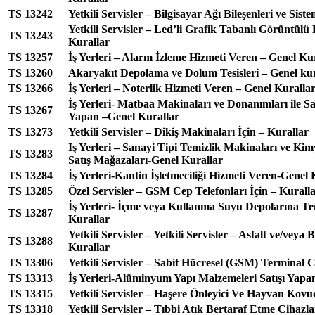
TS 13242
Yetkili Servisler – Bilgisayar Ağı Bileşenleri ve Siste
Yetkili Servisler – Led’li Grafik Tabanlı Görüntülü
TS 13243
Kurallar
TS 13257
İş Yerleri – Alarm İzleme Hizmeti Veren – Genel Ku
TS 13260
Akaryakıt Depolama ve Dolum Tesisleri – Genel kur
TS 13266
İş Yerleri – Noterlik Hizmeti Veren – Genel Kuralla
İş Yerleri- Matbaa Makinaları ve Donanımları ile Sa
TS 13267
Yapan –Genel Kurallar
TS 13273
Yetkili Servisler – Dikiş Makinaları İçin – Kurallar
Iş Yerleri – Sanayi Tipi Temizlik Makinaları ve Ki
TS 13283
Satış Mağazaları-Genel Kurallar
TS 13284
İş Yerleri-Kantin İşletmeciliği Hizmeti Veren-Genel 
TS 13285
Özel Servisler – GSM Cep Telefonları İçin – Kurall
İş Yerleri- İçme veya Kullanma Suyu Depolarına Te
TS 13287
Kurallar
Yetkili Servisler – Yetkili Servisler – Asfalt ve/veya
TS 13288
Kurallar
TS 13306
Yetkili Servisler – Sabit Hücresel (GSM) Terminal C
TS 13313
İş Yerleri-Alüminyum Yapı Malzemeleri Satışı Yapa
TS 13315
Yetkili Servisler – Haşere Önleyici Ve Hayvan Kovu
TS 13318
Yetkili Servisler – Tıbbi Atık Bertaraf Etme Cihazla