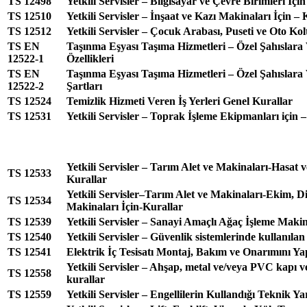
TS 12498
Yetkili Servisler – Bilgisayar ve Çevre Birimleri İçi
TS 12510
Yetkili Servisler – İnşaat ve Kazı Makinaları İçin – 
TS 12512
Yetkili Servisler – Çocuk Arabası, Puseti ve Oto Kol
TS EN
Taşınma Eşyası Taşıma Hizmetleri – Özel Şahıslara
12522-1
Özellikleri
TS EN
Taşınma Eşyası Taşıma Hizmetleri – Özel Şahıslara
12522-2
Şartları
TS 12524
Temizlik Hizmeti Veren İş Yerleri Genel Kurallar
TS 12531
Yetkili Servisler – Toprak İşleme Ekipmanları için 
Yetkili Servisler – Tarım Alet ve Makinaları-Hasat
TS 12533
Kurallar
Yetkili Servisler–Tarım Alet ve Makinaları-Ekim, 
TS 12534
Makinaları İçin-Kurallar
TS 12539
Yetkili Servisler – Sanayi Amaçlı Ağaç İşleme Makin
TS 12540
Yetkili Servisler – Güvenlik sistemlerinde kullanılan
TS 12541
Elektrik İç Tesisatı Montaj, Bakım ve Onarımını Ya
Yetkili Servisler – Ahşap, metal ve/veya PVC kapı ve
TS 12558
kurallar
TS 12559
Yetkili Servisler – Engellilerin Kullandığı Teknik Y