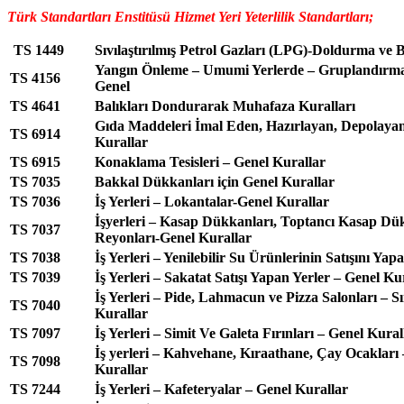
Türk Standartları Enstitüsü Hizmet Yeri Yeterlilik Standartları;
TS 1449
Sıvılaştırılmış Petrol Gazları (LPG)-Doldurma ve 
Yangın Önleme – Umumi Yerlerde – Gruplandırma
TS 4156
Genel
TS 4641
Balıkları Dondurarak Muhafaza Kuralları
Gıda Maddeleri İmal Eden, Hazırlayan, Depolayan 
TS 6914
Kurallar
TS 6915
Konaklama Tesisleri – Genel Kurallar
TS 7035
Bakkal Dükkanları için Genel Kurallar
TS 7036
İş Yerleri – Lokantalar-Genel Kurallar
İşyerleri – Kasap Dükkanları, Toptancı Kasap Dü
TS 7037
Reyonları-Genel Kurallar
TS 7038
İş Yerleri – Yenilebilir Su Ürünlerinin Satışını Yap
TS 7039
İş Yerleri – Sakatat Satışı Yapan Yerler – Genel Ku
İş Yerleri – Pide, Lahmacun ve Pizza Salonları – S
TS 7040
Kurallar
TS 7097
İş Yerleri – Simit Ve Galeta Fırınları – Genel Kural
İş yerleri – Kahvehane, Kıraathane, Çay Ocakları 
TS 7098
Kurallar
TS 7244
İş Yerleri – Kafeteryalar – Genel Kurallar