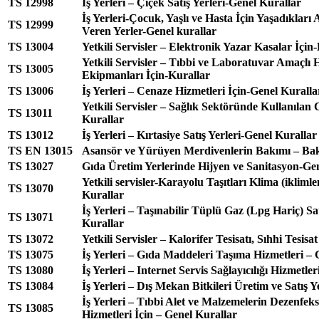
TS 12998
İş Yerleri – Çiçek Satış Yerleri-Genel Kurallar
İş Yerleri-Çocuk, Yaşlı ve Hasta İçin Yaşadıkları
TS 12999
Veren Yerler-Genel kurallar
TS 13004
Yetkili Servisler – Elektronik Yazar Kasalar İçin
Yetkili Servisler – Tıbbi ve Laboratuvar Amaçlı 
TS 13005
Ekipmanları İçin-Kurallar
TS 13006
İş Yerleri – Cenaze Hizmetleri İçin-Genel Kuralla
Yetkili Servisler – Sağlık Sektöründe Kullanılan C
TS 13011
Kurallar
TS 13012
İş Yerleri – Kırtasiye Satış Yerleri-Genel Kurallar
TS EN 13015
Asansör ve Yürüyen Merdivenlerin Bakımı – Bakı
TS 13027
Gıda Üretim Yerlerinde Hijyen ve Sanitasyon-Ge
Yetkili servisler-Karayolu Taşıtları Klima (ikliml
TS 13070
Kurallar
İş Yerleri – Taşınabilir Tüplü Gaz (Lpg Hariç) Sat
TS 13071
Kurallar
TS 13072
Yetkili Servisler – Kalorifer Tesisatı, Sıhhi Tesisa
TS 13075
İş Yerleri – Gıda Maddeleri Taşıma Hizmetleri – 
TS 13080
İş Yerleri – Internet Servis Sağlayıcılığı Hizmetle
TS 13084
İş Yerleri – Dış Mekan Bitkileri Üretim ve Satış Y
İş Yerleri – Tıbbi Alet ve Malzemelerin Dezenfeks
TS 13085
Hizmetleri İçin – Genel Kurallar