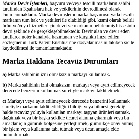
Marka Devir İşlemleri
, başvuru ve/veya tescilli markaların sahibi
tarafından 3.şahıslara hak ve yetkilerinin devredilmesi olarak
tanımlanmaktadır. Marka devir işlemi marka başvurusu yada tescilli
markanın tüm hak ve yetkileri ile olabildiği gibi, kısmi olarak belirli
ürün ve/veya hizmetler için devri ve markanın belirlenmiş hissesinin
devri şeklinde de gerçekleşebilmektedir. Devir alan ve devir eden
taraflarca noter kanalıyla hazırlanan ve karşılıklı imza edilen
sözleşmenin Türk Patent Enstitüsü’ne dosyalanmasını takiben sicile
kaydedilmesi ile tamamlanmaktadır.
Marka Hakkına Tecavüz Durumları
a)
Marka sahibinin izni olmaksızın markayı kullanmak.
b)
Marka sahibinin izni olmaksızın, markayı veya ayırt edilmeyecek
derecede benzerini kullanmak suretiyle markayı taklit etmek.
c)
Markayı veya ayırt edilmeyecek derecede benzerini kullanmak
suretiyle markanın taklit edildiğini bildiği veya bilmesi gerektiği
halde tecavüz yoluyla kullanılan markayı taşıyan ürünleri satmak,
dağıtmak veya bir başka şekilde ticaret alanına çıkarmak veya bu
amaçlar için gümrük bölgesine yerleştirmek, gümrükçe onaylanmış
bir işlem veya kullanıma tabi tutmak veya ticari amaçla elde
bulundurmak.