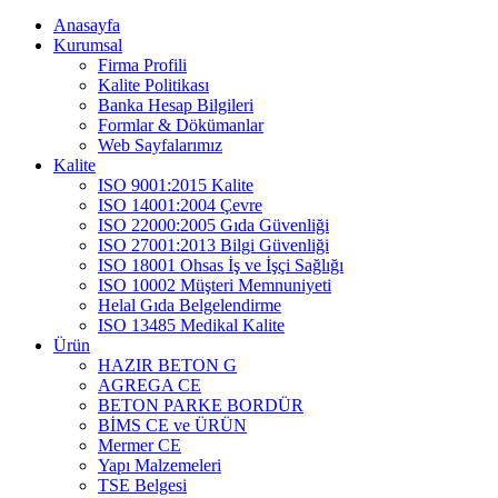
Anasayfa
Kurumsal
Firma Profili
Kalite Politikası
Banka Hesap Bilgileri
Formlar & Dökümanlar
Web Sayfalarımız
Kalite
ISO 9001:2015 Kalite
ISO 14001:2004 Çevre
ISO 22000:2005 Gıda Güvenliği
ISO 27001:2013 Bilgi Güvenliği
ISO 18001 Ohsas İş ve İşçi Sağlığı
ISO 10002 Müşteri Memnuniyeti
Helal Gıda Belgelendirme
ISO 13485 Medikal Kalite
Ürün
HAZIR BETON G
AGREGA CE
BETON PARKE BORDÜR
BİMS CE ve ÜRÜN
Mermer CE
Yapı Malzemeleri
TSE Belgesi