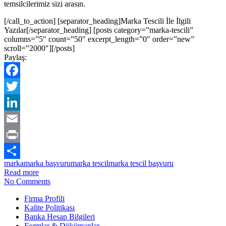
temsilcilerimiz sizi arasın.
[/call_to_action] [separator_heading]Marka Tescili İle İlgili
Yazılar[/separator_heading] [posts category=”marka-tescili”
columns=”5″ count=”50″ excerpt_length=”0″ order=”new”
scroll=”2000″][/posts]
Paylaş:
Facebook
Twitter
LinkedIn
Email
Print
marka
marka başvuru
marka tescil
marka tescil başvuru
Share
Read more
No Comments
Firma Profili
Kalite Politikası
Banka Hesap Bilgileri
Formlar & Dökümanlar