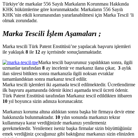
Türkiye’de markalar 556 Sayılı Markaların Korunması Hakkında
KHK hükümlerine göre korunmaktadır. Markaların 556 Sayılı
KHK’nin etkili korumasından yararlanabilmesi için Marka Tescil ‘li
olmak zorundadır.
Marka Tescili İşlem Aşamaları ;
Marka tescili Türk Patent Enstitüsü’ne yapılacak başvuru işlemleri
ile yaklaşık
8
ile
12
ay içerisinde sonuçlanmaktadır.
Marka tescili başvurunuz yapıldıktan sonra, ilgili
uzmanlar tarafından
8
ay incelenir ve markanız ilana çıkar,
3
aylık
ilan süresi bitikten sonra markanızla ilgili noksan evraklar
tamamlandıktan sonra markanız tescil edilir.
Marka tescili işlemleri iki aşamada tescil edilmektedir. Ücretlendirme
ilk başvuru aşamasında ödenir ikinci aşamada tescil ücreti ödenir.
Türk Patent Enstitüsü tarafından Markanız tescil edildikten itibaren
10
yıl boyunca sizin adınıza korunacaktır.
Markanızı koruma altına aldıktan sonra başka bir firmaya devir etme
hakkınızda bulunmaktadır.
10
yılın sonunda markanızı tekrar
kullanmaya karar verdiğinizde markanızı yenilemeniz
gerekmektedir. Yenilemez iseniz başka firmalar sizin büyüttüğünüz
emek verdiğiniz çocuğunuz gibi baktığınız markanızı sizin elinizden