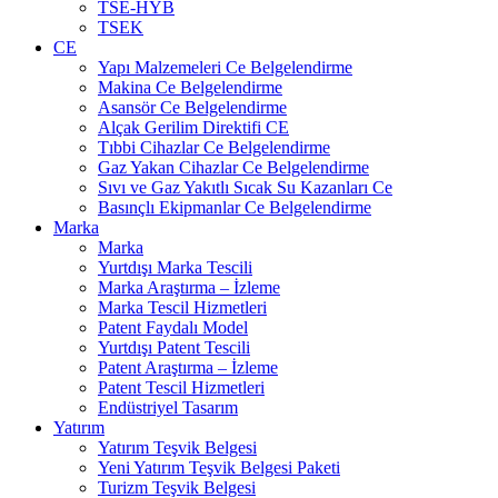
TSE-HYB
TSEK
CE
Yapı Malzemeleri Ce Belgelendirme
Makina Ce Belgelendirme
Asansör Ce Belgelendirme
Alçak Gerilim Direktifi CE
Tıbbi Cihazlar Ce Belgelendirme
Gaz Yakan Cihazlar Ce Belgelendirme
Sıvı ve Gaz Yakıtlı Sıcak Su Kazanları Ce
Basınçlı Ekipmanlar Ce Belgelendirme
Marka
Marka
Yurtdışı Marka Tescili
Marka Araştırma – İzleme
Marka Tescil Hizmetleri
Patent Faydalı Model
Yurtdışı Patent Tescili
Patent Araştırma – İzleme
Patent Tescil Hizmetleri
Endüstriyel Tasarım
Yatırım
Yatırım Teşvik Belgesi
Yeni Yatırım Teşvik Belgesi Paketi
Turizm Teşvik Belgesi