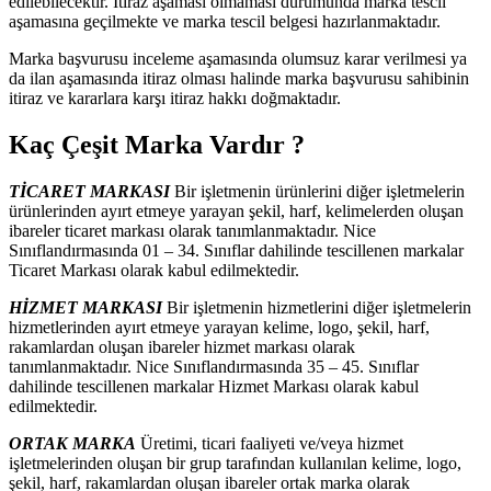
edilebilecektir. İtiraz aşaması olmaması durumunda marka tescil
aşamasına geçilmekte ve marka tescil belgesi hazırlanmaktadır.
Marka başvurusu inceleme aşamasında olumsuz karar verilmesi ya
da ilan aşamasında itiraz olması halinde marka başvurusu sahibinin
itiraz ve kararlara karşı itiraz hakkı doğmaktadır.
Kaç Çeşit Marka Vardır ?
TİCARET MARKASI
Bir işletmenin ürünlerini diğer işletmelerin
ürünlerinden ayırt etmeye yarayan şekil, harf, kelimelerden oluşan
ibareler ticaret markası olarak tanımlanmaktadır. Nice
Sınıflandırmasında 01 – 34. Sınıflar dahilinde tescillenen markalar
Ticaret Markası olarak kabul edilmektedir.
HİZMET MARKASI
Bir işletmenin hizmetlerini diğer işletmelerin
hizmetlerinden ayırt etmeye yarayan kelime, logo, şekil, harf,
rakamlardan oluşan ibareler hizmet markası olarak
tanımlanmaktadır. Nice Sınıflandırmasında 35 – 45. Sınıflar
dahilinde tescillenen markalar Hizmet Markası olarak kabul
edilmektedir.
ORTAK MARKA
Üretimi, ticari faaliyeti ve/veya hizmet
işletmelerinden oluşan bir grup tarafından kullanılan kelime, logo,
şekil, harf, rakamlardan oluşan ibareler ortak marka olarak