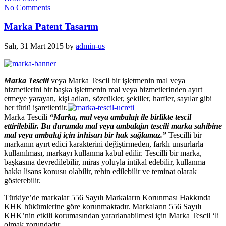
No Comments
Marka Patent Tasarım
Salı, 31 Mart 2015
by
admin-us
Marka Tescili
veya Marka Tescil bir işletmenin mal veya
hizmetlerini bir başka işletmenin mal veya hizmetlerinden ayırt
etmeye yarayan, kişi adları, sözcükler, şekiller, harfler, sayılar gibi
her türlü işaretlerdir.
Marka Tescili
“Marka, mal veya ambalajı ile birlikte tescil
ettirilebilir. Bu durumda mal veya ambalajın tescili marka sahibine
mal veya ambalaj için inhisarı bir hak sağlamaz.”
Tescilli bir
markanın ayırt edici karakterini değiştirmeden, farklı unsurlarla
kullanılması, markayı kullanma kabul edilir. Tescilli bir marka,
başkasına devredilebilir, miras yoluyla intikal edebilir, kullanma
hakkı lisans konusu olabilir, rehin edilebilir ve teminat olarak
gösterebilir.
Türkiye’de markalar 556 Sayılı Markaların Korunması Hakkında
KHK hükümlerine göre korunmaktadır. Markaların 556 Sayılı
KHK’nin etkili korumasından yararlanabilmesi için Marka Tescil ‘li
olmak zorundadır.