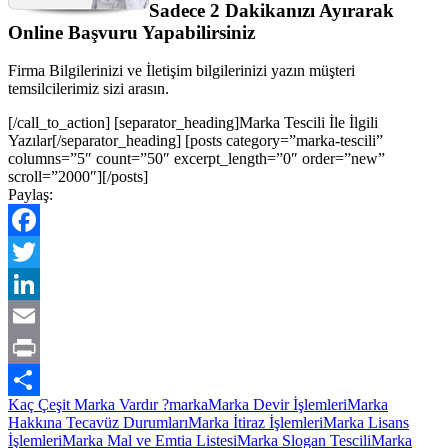
Sadece 2 Dakikanızı Ayırarak
Online Başvuru Yapabilirsiniz
Firma Bilgilerinizi ve İletişim bilgilerinizi yazın müşteri
temsilcilerimiz sizi arasın.
[/call_to_action] [separator_heading]Marka Tescili İle İlgili
Yazılar[/separator_heading] [posts category=”marka-tescili”
columns=”5″ count=”50″ excerpt_length=”0″ order=”new”
scroll=”2000″][/posts]
Paylaş:
Facebook
Twitter
LinkedIn
Email
Print
Kaç Çeşit Marka Vardır ?
marka
Marka Devir İşlemleri
Marka
Share
Hakkına Tecavüz Durumları
Marka İtiraz İşlemleri
Marka Lisans
İşlemleri
Marka Mal ve Emtia Listesi
Marka Slogan Tescili
Marka