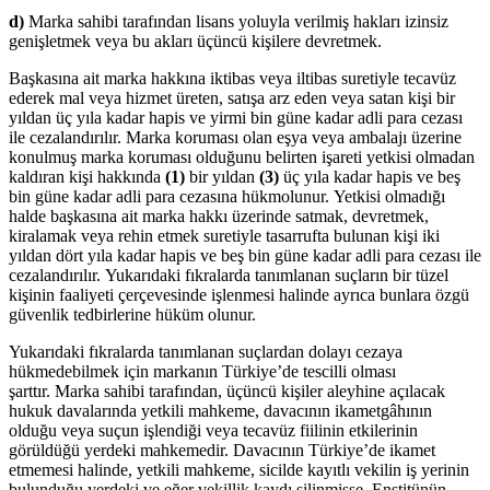
d)
Marka sahibi tarafından lisans yoluyla verilmiş hakları izinsiz
genişletmek veya bu akları üçüncü kişilere devretmek.
Başkasına ait marka hakkına iktibas veya iltibas suretiyle tecavüz
ederek mal veya hizmet üreten, satışa arz eden veya satan kişi bir
yıldan üç yıla kadar hapis ve yirmi bin güne kadar adli para cezası
ile cezalandırılır. Marka koruması olan eşya veya ambalajı üzerine
konulmuş marka koruması olduğunu belirten işareti yetkisi olmadan
kaldıran kişi hakkında
(1)
bir yıldan
(3)
üç yıla kadar hapis ve beş
bin güne kadar adli para cezasına hükmolunur. Yetkisi olmadığı
halde başkasına ait marka hakkı üzerinde satmak, devretmek,
kiralamak veya rehin etmek suretiyle tasarrufta bulunan kişi iki
yıldan dört yıla kadar hapis ve beş bin güne kadar adli para cezası ile
cezalandırılır. Yukarıdaki fıkralarda tanımlanan suçların bir tüzel
kişinin faaliyeti çerçevesinde işlenmesi halinde ayrıca bunlara özgü
güvenlik tedbirlerine hüküm olunur.
Yukarıdaki fıkralarda tanımlanan suçlardan dolayı cezaya
hükmedebilmek için markanın Türkiye’de tescilli olması
şarttır. Marka sahibi tarafından, üçüncü kişiler aleyhine açılacak
hukuk davalarında yetkili mahkeme, davacının ikametgâhının
olduğu veya suçun işlendiği veya tecavüz fiilinin etkilerinin
görüldüğü yerdeki mahkemedir. Davacının Türkiye’de ikamet
etmemesi halinde, yetkili mahkeme, sicilde kayıtlı vekilin iş yerinin
bulunduğu yerdeki ve eğer vekillik kaydı silinmişse, Enstitünün