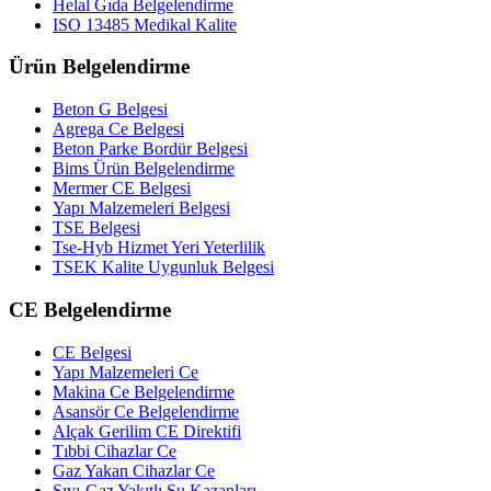
Helal Gıda Belgelendirme
ISO 13485 Medikal Kalite
Ürün Belgelendirme
Beton G Belgesi
Agrega Ce Belgesi
Beton Parke Bordür Belgesi
Bims Ürün Belgelendirme
Mermer CE Belgesi
Yapı Malzemeleri Belgesi
TSE Belgesi
Tse-Hyb Hizmet Yeri Yeterlilik
TSEK Kalite Uygunluk Belgesi
CE Belgelendirme
CE Belgesi
Yapı Malzemeleri Ce
Makina Ce Belgelendirme
Asansör Ce Belgelendirme
Alçak Gerilim CE Direktifi
Tıbbi Cihazlar Ce
Gaz Yakan Cihazlar Ce
Sıvı-Gaz Yakıtlı Su Kazanları