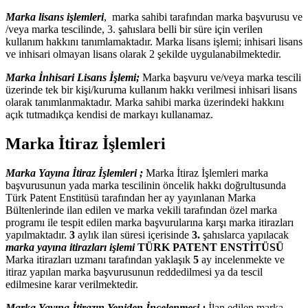
Marka lisans işlemleri
, marka sahibi tarafından marka başvurusu ve
/veya marka tescilinde, 3. şahıslara belli bir süre için verilen
kullanım hakkını tanımlamaktadır. Marka lisans işlemi; inhisari lisans
ve inhisari olmayan lisans olarak 2 şekilde uygulanabilmektedir.
Marka İnhisari Lisans İşlemi;
Marka başvuru ve/veya marka tescili
üzerinde tek bir kişi/kuruma kullanım hakkı verilmesi inhisari lisans
olarak tanımlanmaktadır. Marka sahibi marka üzerindeki hakkını
açık tutmadıkça kendisi de markayı kullanamaz.
Marka İtiraz İşlemleri
Marka Yayına İtiraz İşlemleri ;
Marka İtiraz İşlemleri marka
başvurusunun yada marka tescilinin öncelik hakkı doğrultusunda
Türk Patent Enstitüsü tarafından her ay yayınlanan Marka
Bültenlerinde ilan edilen ve marka vekili tarafından özel marka
programı ile tespit edilen marka başvurularına karşı marka itirazları
yapılmaktadır.
3
aylık ilan süresi içerisinde
3.
şahıslarca yapılacak
marka yayına itirazları işlemi
TÜRK PATENT ENSTİTÜSÜ
Marka itirazları uzmanı tarafından yaklaşık
5
ay incelenmekte ve
itiraz yapılan marka başvurusunun reddedilmesi ya da tescil
edilmesine karar verilmektedir.
Marka Yayına İtirazın Yeniden İncelenmesi ;
İlan edilen marka