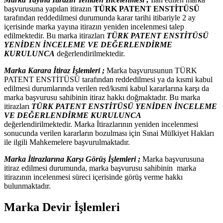
başvurusuna yapılan itirazın
TÜRK PATENT ENSTİTÜSÜ
tarafından reddedilmesi durumunda karar tarihi itibariyle 2 ay
içerisinde marka yayına itirazın yeniden incelenmesi talep
edilmektedir. Bu marka itirazları
TÜRK PATENT ENSTİTÜSÜ
YENİDEN İNCELEME VE DEĞERLENDİRME
KURULUNCA
değerlendirilmektedir.
Marka Karara İtiraz İşlemleri ;
Marka başvurusunun TÜRK
PATENT ENSTİTÜSÜ tarafından reddedilmesi ya da kısmi kabul
edilmesi durumlarında verilen red/kısmi kabul kararlarına karşı da
marka başvurusu sahibinin itiraz hakkı doğmaktadır. Bu marka
itirazları
TÜRK PATENT ENSTİTÜSÜ YENİDEN İNCELEME
VE DEĞERLENDİRME KURULUNCA
değerlendirilmektedir. Marka İtirazlarının yeniden incelenmesi
sonucunda verilen kararların bozulması için Sınai Mülkiyet Hakları
ile ilgili Mahkemelere başvurulmaktadır.
Marka İtirazlarına Karşı Görüş İşlemleri ;
Marka başvurusuna
itiraz edilmesi durumunda, marka başvurusu sahibinin marka
itirazının incelenmesi süreci içerisinde görüş verme hakkı
bulunmaktadır.
Marka Devir İşlemleri