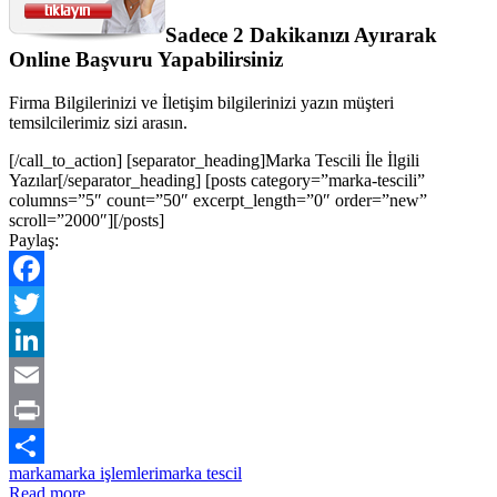
Sadece 2 Dakikanızı Ayırarak
Online Başvuru Yapabilirsiniz
Firma Bilgilerinizi ve İletişim bilgilerinizi yazın müşteri
temsilcilerimiz sizi arasın.
[/call_to_action] [separator_heading]Marka Tescili İle İlgili
Yazılar[/separator_heading] [posts category=”marka-tescili”
columns=”5″ count=”50″ excerpt_length=”0″ order=”new”
scroll=”2000″][/posts]
Paylaş:
Facebook
Twitter
LinkedIn
Email
Print
marka
marka işlemleri
marka tescil
Share
Read more