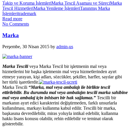
Takip ve Koruma İşlemleri
Marka Tescil Aşaması ve Süreci
Marka
Tescil Hizmetleri
Marka Yenileme İşlemleri
Tanınmış Marka
İşlemleri
trademark
Read more
No Comments
Marka
Perşembe, 30 Nisan 2015
by
admin-us
Marka Tescili
veya Marka Tescil bir işletmenin mal veya
hizmetlerini bir başka işletmenin mal veya hizmetlerinden ayırt
etmeye yarayan, kişi adları, sözcükler, şekiller, harfler, sayılar gibi
her türlü işaretlerdir.
Marka Tescili
“Marka, mal veya ambalajı ile birlikte tescil
ettirilebilir. Bu durumda mal veya ambalajın tescili marka sahibine
mal veya ambalaj için inhisarı bir hak sağlamaz.”
Tescilli bir
markanın ayırt edici karakterini değiştirmeden, farklı unsurlarla
kullanılması, markayı kullanma kabul edilir. Tescilli bir marka,
başkasına devredilebilir, miras yoluyla intikal edebilir, kullanma
hakkı lisans konusu olabilir, rehin edilebilir ve teminat olarak
gösterebilir.