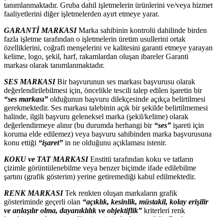
tanımlanmaktadır. Gruba dahil işletmelerin ürünlerini ve/veya hizmet
faaliyetlerini diğer işletmelerden ayırt etmeye yarar.
GARANTİ MARKASI
Marka sahibinin kontrolü dahilinde birden
fazla işletme tarafından o işletmelerin üretim usullerini ortak
özelliklerini, coğrafi menşelerini ve kalitesini garanti etmeye yarayan
kelime, logo, şekil, harf, rakamlardan oluşan ibareler Garanti
markası olarak tanımlanmaktadır.
SES MARKASI
Bir başvurunun ses markası başvurusu olarak
değerlendirilebilmesi için, öncelikle tescili talep edilen işaretin bir
“ses markası”
olduğunun başvuru dilekçesinde açıkça belirtilmesi
gerekmektedir. Ses markası talebinin açık bir şekilde belirtilmemesi
halinde, ilgili başvuru geleneksel marka (şekil/kelime) olarak
değerlendirmeye alınır (bu durumda herhangi bir
“ses”
işareti için
koruma elde edilemez) veya başvuru sahibinden marka başvurusuna
konu ettiği
“işaret”
in ne olduğunu açıklaması istenir.
KOKU ve TAT MARKASI
Enstitü tarafından koku ve tatların
çizimle görüntülenebilme veya benzer biçimde ifade edilebilme
şartını (grafik gösterim) yerine getiremediği kabul edilmektedir.
RENK MARKASI
Tek renkten oluşan markaların grafik
gösteriminde geçerli olan
“açıklık, kesinlik, müstakil,
kolay erişilir
ve anlaşılır olma, dayanıklılık ve objektiflik”
kriterleri renk