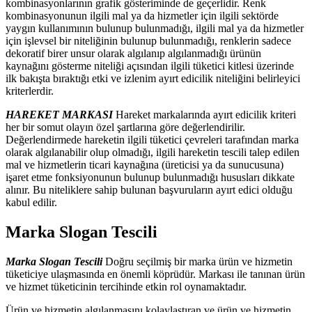
kombinasyonlarının grafik gösteriminde de geçerlidir. Renk
kombinasyonunun ilgili mal ya da hizmetler için ilgili sektörde
yaygın kullanımının bulunup bulunmadığı, ilgili mal ya da hizmetler
için işlevsel bir niteliğinin bulunup bulunmadığı, renklerin sadece
dekoratif birer unsur olarak algılanıp algılanmadığı ürünün
kaynağını gösterme niteliği açısından ilgili tüketici kitlesi üzerinde
ilk bakışta bıraktığı etki ve izlenim ayırt edicilik niteliğini belirleyici
kriterlerdir.
HAREKET MARKASI
Hareket markalarında ayırt edicilik kriteri
her bir somut olayın özel şartlarına göre değerlendirilir.
Değerlendirmede hareketin ilgili tüketici çevreleri tarafından marka
olarak algılanabilir olup olmadığı, ilgili hareketin tescili talep edilen
mal ve hizmetlerin ticari kaynağına (üreticisi ya da sunucusuna)
işaret etme fonksiyonunun bulunup bulunmadığı hususları dikkate
alınır. Bu niteliklere sahip bulunan başvuruların ayırt edici olduğu
kabul edilir.
Marka Slogan Tescili
Marka Slogan Tescili
Doğru seçilmiş bir marka ürün ve hizmetin
tüketiciye ulaşmasında en önemli köprüdür. Markası ile tanınan ürün
ve hizmet tüketicinin tercihinde etkin rol oynamaktadır.
Ürün ve hizmetin algılanmasını kolaylaştıran ve ürün ve hizmetin