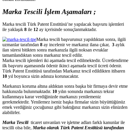
Marka Tescili İşlem Aşamaları ;
Marka tescili Türk Patent Enstitüsü’ne yapılacak başvuru işlemleri
ile yaklaşık
8
ile
12
ay içerisinde sonuçlanmaktadır.
Marka tescili başvurunuz yapıldıktan sonra, ilgili
uzmanlar tarafından
8
ay incelenir ve markanız ilana çıkar,
3
aylık
ilan süresi bitikten sonra markanızla ilgili noksan evraklar
tamamlandıktan sonra markanız tescil edilir.
Marka tescili işlemleri iki aşamada tescil edilmektedir. Ücretlendirme
ilk başvuru aşamasında ödenir ikinci aşamada tescil ücreti ödenir.
Türk Patent Enstitüsü tarafından Markanız tescil edildikten itibaren
10
yıl boyunca sizin adınıza korunacaktır.
Markanızı koruma altına aldıktan sonra başka bir firmaya devir etme
hakkınızda bulunmaktadır.
10
yılın sonunda markanızı tekrar
kullanmaya karar verdiğinizde markanızı yenilemeniz
gerekmektedir. Yenilemez iseniz başka firmalar sizin büyüttüğünüz
emek verdiğiniz çocuğunuz gibi baktığınız markanızı sizin elinizden
alabilirler.
Marka Tescili
ticaret unvanları ve işletme adları farklı kanunlar ile
tescilli olsa bile,
Marka olarak Türk Patent Enstitüsü tarafından