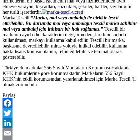
hizmetlerini bir başka işletmenin mal veya hizmetlerinden ayırt
etmeye yarayan, kişi adları, sözcükler, şekiller, harfler, sayılar gibi
her türlü işaretlerdir.
Marka Tescili
“Marka, mal veya ambalajı ile birlikte tescil
ettirilebilir. Bu durumda mal veya ambalajın tescili marka sahibine
mal veya ambalaj için inhisarı bir hak sağlamaz.”
Tescilli bir
markanın ayırt edici karakterini değiştirmeden, farklı unsurlarla
kullanılması, markayı kullanma kabul edilir. Tescilli bir marka,
başkasına devredilebilir, miras yoluyla intikal edebilir, kullanma
hakkı lisans konusu olabilir, rehin edilebilir ve teminat olarak
gösterebilir.
Türkiye’de markalar 556 Sayılı Markaların Korunması Hakkında
KHK hükümlerine göre korunmaktadır. Markaların 556 Sayılı
KHK’nin etkili korumasından yararlanabilmesi için Marka Tescil ‘li
olmak zorundadır.
Paylaş:
Facebook
Twitter
LinkedIn