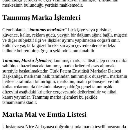
merkezinin bulunduğu yerdeki mahkemedir.
Tanınmış Marka İşlemleri
Genel olarak
“
tanınmış markalar
“
bir kişiye veya girişime,
güvence, kalite, reklam gücü, yaygın bir dağıtım ağına bağlı, müşteri
ve diğer sübjektif ilgi ve ilişkiler ayrımı yapılmadan coğrafi sınır,
kültür ve yaş farkı gözetilmeksizin aynı çevredekilerce refleks
halinde beliren bir çağrışım şeklinde tanımlanabilir.
Tanınmış Marka İşlemleri
, tanınmış marka statüsü talep eden marka
sahibince hazırlanacak tanınmış marka kriterleri esas alınmak
suretiyle başlatılmaktadır. Türk Patent Enstitüsü Markalar Dairesi
Başkanlığı, markanın halk tarafından tanınmışlık düzeyini, markanın
herkes tarafından bilinirliğini, markanın, malın potansiyel ve fiili
kullanıcılarının da ötesinde ulaşmış olduğu genel tanınmışlık
düzeyini aşağıdaki kriterler çerçevesinde değerlendirir ve nihai
kararı yayımlar. Tanınmış marka işlemleri bu şekilde
tamamlanmaktadır.
Marka Mal ve Emtia Listesi
Uluslararası Nice Anlaşması doğrultusunda marka tescili hususunda