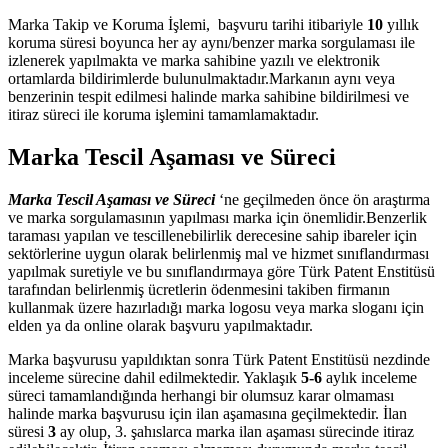
Marka Takip ve Koruma İşlemi, başvuru tarihi itibariyle
10
yıllık
koruma süresi boyunca her ay aynı/benzer marka sorgulaması ile
izlenerek yapılmakta ve marka sahibine yazılı ve elektronik
ortamlarda bildirimlerde bulunulmaktadır.Markanın aynı veya
benzerinin tespit edilmesi halinde marka sahibine bildirilmesi ve
itiraz süreci ile koruma işlemini tamamlamaktadır.
Marka Tescil Aşaması ve Süreci
Marka Tescil Aşaması ve Süreci
‘ne geçilmeden önce ön araştırma
ve marka sorgulamasının yapılması marka için önemlidir.Benzerlik
taraması yapılan ve tescillenebilirlik derecesine sahip ibareler için
sektörlerine uygun olarak belirlenmiş mal ve hizmet sınıflandırması
yapılmak suretiyle ve bu sınıflandırmaya göre Türk Patent Enstitüsü
tarafından belirlenmiş ücretlerin ödenmesini takiben firmanın
kullanmak üzere hazırladığı marka logosu veya marka sloganı için
elden ya da online olarak başvuru yapılmaktadır.
Marka başvurusu yapıldıktan sonra Türk Patent Enstitüsü nezdinde
inceleme sürecine dahil edilmektedir. Yaklaşık
5-6
aylık inceleme
süreci tamamlandığında herhangi bir olumsuz karar olmaması
halinde marka başvurusu için ilan aşamasına geçilmektedir. İlan
süresi
3
ay olup, 3. şahıslarca marka ilan aşaması sürecinde itiraz