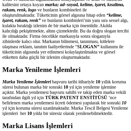
kalitesini ortaya koyan
marka; ad–soyad, kelime, işaret, kısaltma,
rakam, renk, logo
ve bunların kombineleri ile
oluşturulmaktadır. Tüketicinin görsel algısına hitap eden
“kelime,
işaret, rakam, renk”
ve bunların kombinleri’nin yanı sıra sessel algı,
kulakta bıraktığı izlenim de bir marka için önemlidir. Akılda
kalıcılığı pekiştirmekte, altını çizmektedir. Bu da doğru slogan tercihi
ile olmaktadır. Firma öncelikle markasıyla sonra sloganıyla
zihinlerde kalıcı olur. Markanın bilinmesi, tanınması, kitlelere
ulaşması reklam, tanıtım faaliyetlerinde “
SLOGAN”
kullanımı ile
tüketicinin algısında yer edinmesi kolaylaştırılmakta ve görsel
etiketten daha güçlü bir izlenim oluşturmaktadır.
Marka Yenileme İşlemleri
Marka Yenileme İşlemleri
başvuru tarihi itibariyle
10
yıllık koruma
süresi bulunan marka bir sonraki
10
yıl için yenileme işlemine
açıktır. Marka yenilemesi başvuru sahibi ve takip eden marka vekili
tarafından ilgili yıl için
TÜRK PATENT ENSTİTÜSÜ
‘nce
belirlenen marka yenilemesi ücreti ödemesi yapılarak bir sonraki
10
yıl için koruma süresi uzatılmaktadır. Marka Tescil Belgesi Yenileme
işlemleri her
10
yılda bir süresiz olarak yenilenebilmektedir.
Marka Lisans İşlemleri