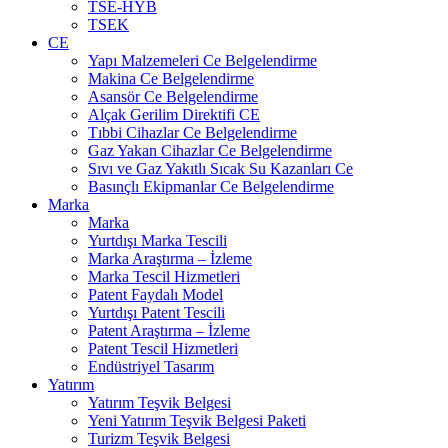
TSE-HYB
TSEK
CE
Yapı Malzemeleri Ce Belgelendirme
Makina Ce Belgelendirme
Asansör Ce Belgelendirme
Alçak Gerilim Direktifi CE
Tıbbi Cihazlar Ce Belgelendirme
Gaz Yakan Cihazlar Ce Belgelendirme
Sıvı ve Gaz Yakıtlı Sıcak Su Kazanları Ce
Basınçlı Ekipmanlar Ce Belgelendirme
Marka
Marka
Yurtdışı Marka Tescili
Marka Araştırma – İzleme
Marka Tescil Hizmetleri
Patent Faydalı Model
Yurtdışı Patent Tescili
Patent Araştırma – İzleme
Patent Tescil Hizmetleri
Endüstriyel Tasarım
Yatırım
Yatırım Teşvik Belgesi
Yeni Yatırım Teşvik Belgesi Paketi
Turizm Teşvik Belgesi