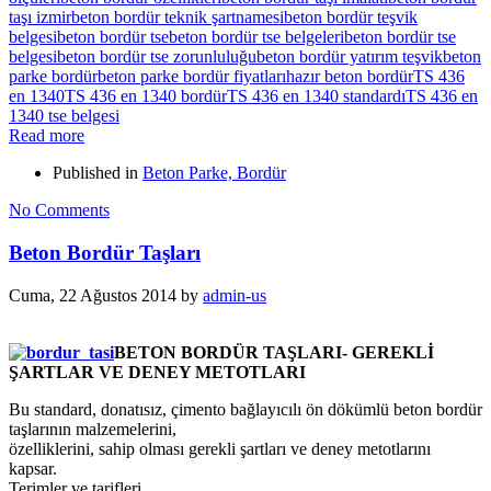
taşı izmir
beton bordür teknik şartnamesi
beton bordür teşvik
belgesi
beton bordür tse
beton bordür tse belgeleri
beton bordür tse
belgesi
beton bordür tse zorunluluğu
beton bordür yatırım teşvik
beton
parke bordür
beton parke bordür fiyatları
hazır beton bordür
TS 436
en 1340
TS 436 en 1340 bordür
TS 436 en 1340 standardı
TS 436 en
1340 tse belgesi
Read more
Published in
Beton Parke, Bordür
No Comments
Beton Bordür Taşları
Cuma, 22 Ağustos 2014
by
admin-us
BETON BORDÜR TAŞLARI- GEREKLİ
ŞARTLAR VE DENEY METOTLARI
Bu standard, donatısız, çimento bağlayıcılı ön dökümlü beton bordür
taşlarının malzemelerini,
özelliklerini, sahip olması gerekli şartları ve deney metotlarını
kapsar.
Terimler ve tarifleri