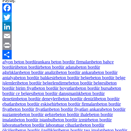
Paylaş:
Facebook
Twitter
LinkedIn
Email
Print
afyon beton bordür
ankara beton bordür firmaları
beton bahçe
Share
bordürü
beton bordür
beton bordür adana
beton bordür
ağırlıkları
beton bordür analizi
beton bordür ankara
beton bordür
antalya
beton bordür balıkesir
beton bordür belge
beton bordür belge
işlemleri
beton bordür belgelendirme
beton bordür belgesi
beton
bordür birim fiyat
beton bordür boyutları
beton bordür bursa
beton
bordür ce belgesi
beton bordür danışmanlık
beton bordür
denetim
beton bordür deneyleri
beton bordür denizli
beton bordür
ebatları
beton bordür eskişehir
beton bordür firmaları
beton bordür
fiyat
beton bordür fiyatları
beton bordür fiyatları ankara
beton bordür
gaziantep
beton bordür gebze
beton bordür ihale
beton bordür
imalatı
beton bordür istanbul
beton bordür izmir
beton bordür
laboratuar
beton bordür laboratuar cihazları
beton bordür
ölçüleri
beton bordür özellikleri
beton bordür taşı imalatı
beton bordür