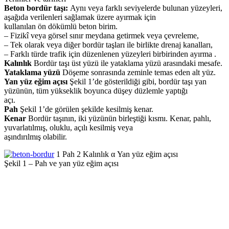
Beton bordür taşı:
Aynı veya farklı seviyelerde bulunan yüzeyleri,
aşağıda verilenleri sağlamak üzere ayırmak için
kullanılan ön dökümlü beton birim.
– Fizikî veya görsel sınır meydana getirmek veya çevreleme,
– Tek olarak veya diğer bordür taşları ile birlikte drenaj kanalları,
– Farklı türde trafik için düzenlenen yüzeyleri birbirinden ayırma .
Kalınlık
Bordür taşı üst yüzü ile yataklama yüzü arasındaki mesafe.
Yataklama yüzü
Döşeme sonrasında zeminle temas eden alt yüz.
Yan yüz eğim açısı
Şekil 1’de gösterildiği gibi, bordür taşı yan
yüzünün, tüm yükseklik boyunca düşey düzlemle yaptığı
açı.
Pah
Şekil 1’de görülen şekilde kesilmiş kenar.
Kenar
Bordür taşının, iki yüzünün birleştiği kısmı. Kenar, pahlı,
yuvarlatılmış, oluklu, açılı kesilmiş veya
aşındırılmış olabilir.
1 Pah 2 Kalınlık α Yan yüz eğim açısı
Şekil 1 – Pah ve yan yüz eğim açısı