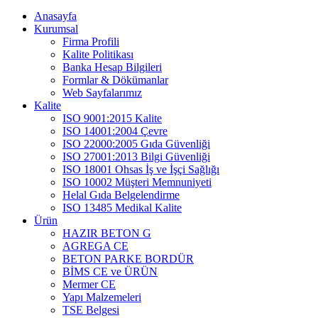
Anasayfa
Kurumsal
Firma Profili
Kalite Politikası
Banka Hesap Bilgileri
Formlar & Dökümanlar
Web Sayfalarımız
Kalite
ISO 9001:2015 Kalite
ISO 14001:2004 Çevre
ISO 22000:2005 Gıda Güvenliği
ISO 27001:2013 Bilgi Güvenliği
ISO 18001 Ohsas İş ve İşçi Sağlığı
ISO 10002 Müşteri Memnuniyeti
Helal Gıda Belgelendirme
ISO 13485 Medikal Kalite
Ürün
HAZIR BETON G
AGREGA CE
BETON PARKE BORDÜR
BİMS CE ve ÜRÜN
Mermer CE
Yapı Malzemeleri
TSE Belgesi