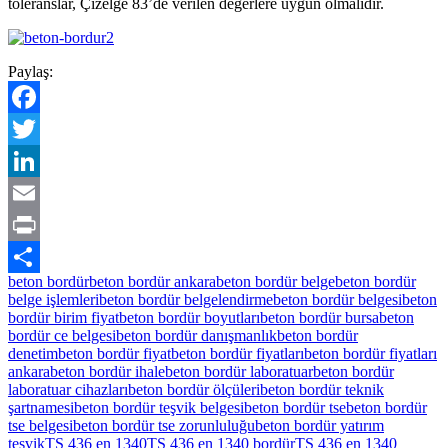
toleranslar, Çizelge 83’de verilen değerlere uygun olmalıdır.
Paylaş:
Facebook
Twitter
LinkedIn
Email
Print
beton bordür
beton bordür ankara
beton bordür belge
beton bordür
Share
belge işlemleri
beton bordür belgelendirme
beton bordür belgesi
beton
bordür birim fiyat
beton bordür boyutları
beton bordür bursa
beton
bordür ce belgesi
beton bordür danışmanlık
beton bordür
denetim
beton bordür fiyat
beton bordür fiyatları
beton bordür fiyatları
ankara
beton bordür ihale
beton bordür laboratuar
beton bordür
laboratuar cihazları
beton bordür ölçüleri
beton bordür teknik
şartnamesi
beton bordür teşvik belgesi
beton bordür tse
beton bordür
tse belgesi
beton bordür tse zorunluluğu
beton bordür yatırım
teşvik
TS 436 en 1340
TS 436 en 1340 bordür
TS 436 en 1340