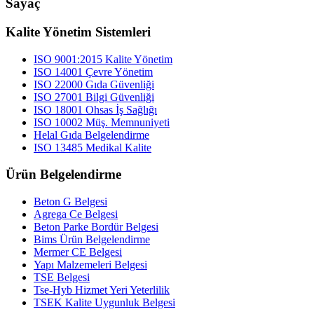
Sayaç
Kalite Yönetim Sistemleri
ISO 9001:2015 Kalite Yönetim
ISO 14001 Çevre Yönetim
ISO 22000 Gıda Güvenliği
ISO 27001 Bilgi Güvenliği
ISO 18001 Ohsas İş Sağlığı
ISO 10002 Müş. Memnuniyeti
Helal Gıda Belgelendirme
ISO 13485 Medikal Kalite
Ürün Belgelendirme
Beton G Belgesi
Agrega Ce Belgesi
Beton Parke Bordür Belgesi
Bims Ürün Belgelendirme
Mermer CE Belgesi
Yapı Malzemeleri Belgesi
TSE Belgesi
Tse-Hyb Hizmet Yeri Yeterlilik
TSEK Kalite Uygunluk Belgesi