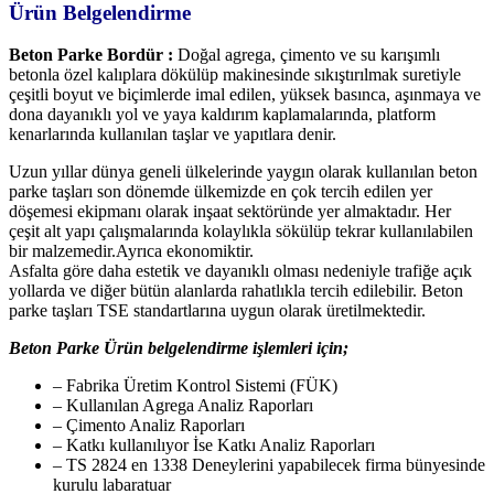
Ürün Belgelendirme
Beton Parke Bordür :
Doğal agrega, çimento ve su karışımlı
betonla özel kalıplara dökülüp makinesinde sıkıştırılmak suretiyle
çeşitli boyut ve biçimlerde imal edilen, yüksek basınca, aşınmaya ve
dona dayanıklı yol ve yaya kaldırım kaplamalarında, platform
kenarlarında kullanılan taşlar ve yapıtlara denir.
Uzun yıllar dünya geneli ülkelerinde yaygın olarak kullanılan beton
parke taşları son dönemde ülkemizde en çok tercih edilen yer
döşemesi ekipmanı olarak inşaat sektöründe yer almaktadır. Her
çeşit alt yapı çalışmalarında kolaylıkla sökülüp tekrar kullanılabilen
bir malzemedir.Ayrıca ekonomiktir.
Asfalta göre daha estetik ve dayanıklı olması nedeniyle trafiğe açık
yollarda ve diğer bütün alanlarda rahatlıkla tercih edilebilir. Beton
parke taşları TSE standartlarına uygun olarak üretilmektedir.
Beton Parke Ürün belgelendirme işlemleri için;
– Fabrika Üretim Kontrol Sistemi (FÜK)
– Kullanılan Agrega Analiz Raporları
– Çimento Analiz Raporları
– Katkı kullanılıyor İse Katkı Analiz Raporları
– TS 2824 en 1338 Deneylerini yapabilecek firma bünyesinde
kurulu labaratuar