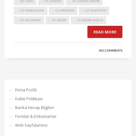
CE LOGO
CE LOGOSU
CE LOGOSU NEDIR
CE MARKALAMA
CE MARKING
CE MUAFIYETI
CE NE DEMEK
CE NEDIR
CE NEDIR KISACA
READ MORE
NO COMMENTS
Firma Profili
Kalite Politikası
Banka Hesap Bilgileri
Formlar & Dökümanlar
Web Sayfalarımız