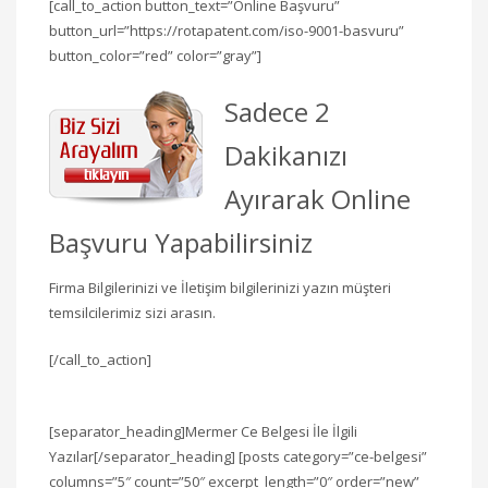
[call_to_action button_text=”Online Başvuru”
button_url=”https://rotapatent.com/iso-9001-basvuru”
button_color=”red” color=”gray”]
Sadece 2
Dakikanızı
Ayırarak Online
Başvuru Yapabilirsiniz
Firma Bilgilerinizi ve İletişim bilgilerinizi yazın müşteri
temsilcilerimiz sizi arasın.
[/call_to_action]
[separator_heading]Mermer Ce Belgesi İle İlgili
Yazılar[/separator_heading] [posts category=”ce-belgesi”
columns=”5″ count=”50″ excerpt_length=”0″ order=”new”