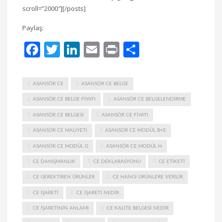
scroll=”2000″][/posts]
Paylaş:
Facebook
Twitter
LinkedIn
Email
Print
Share
ASANSÖR CE
ASANSÖR CE BELGE
ASANSÖR CE BELGE FIYATI
ASANSÖR CE BELGELENDIRME
ASANSÖR CE BELGESI
ASANSÖR CE FIYATI
ASANSÖR CE MALIYETI
ASANSÖR CE MODÜL B+E
ASANSÖR CE MODÜL G
ASANSÖR CE MODÜL H
CE DANIŞMANLIK
CE DEKLARASYONU
CE ETIKETI
CE GEREKTIREN ÜRÜNLER
CE HANGI ÜRÜNLERE VERILIR
CE IŞARETI
CE IŞARETI NEDIR
CE IŞARETININ ANLAMI
CE KALITE BELGESI NEDIR