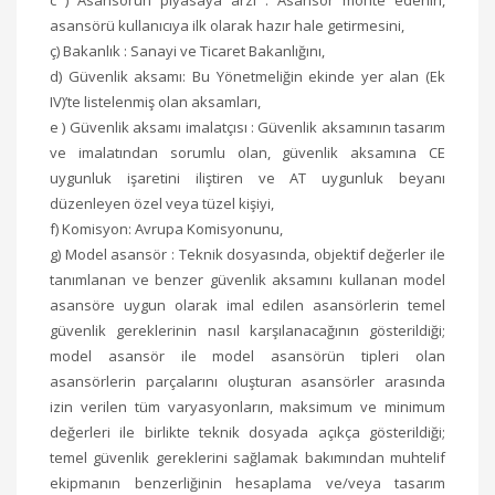
asansörü kullanıcıya ilk olarak hazır hale getirmesini,
ç) Bakanlık : Sanayi ve Ticaret Bakanlığını,
d) Güvenlik aksamı: Bu Yönetmeliğin ekinde yer alan (Ek
IV)’te listelenmiş olan aksamları,
e ) Güvenlik aksamı imalatçısı : Güvenlik aksamının tasarım
ve imalatından sorumlu olan, güvenlik aksamına CE
uygunluk işaretini iliştiren ve AT uygunluk beyanı
düzenleyen özel veya tüzel kişiyi,
f) Komisyon: Avrupa Komisyonunu,
g) Model asansör : Teknik dosyasında, objektif değerler ile
tanımlanan ve benzer güvenlik aksamını kullanan model
asansöre uygun olarak imal edilen asansörlerin temel
güvenlik gereklerinin nasıl karşılanacağının gösterildiği;
model asansör ile model asansörün tipleri olan
asansörlerin parçalarını oluşturan asansörler arasında
izin verilen tüm varyasyonların, maksimum ve minimum
değerleri ile birlikte teknik dosyada açıkça gösterildiği;
temel güvenlik gereklerini sağlamak bakımından muhtelif
ekipmanın benzerliğinin hesaplama ve/veya tasarım