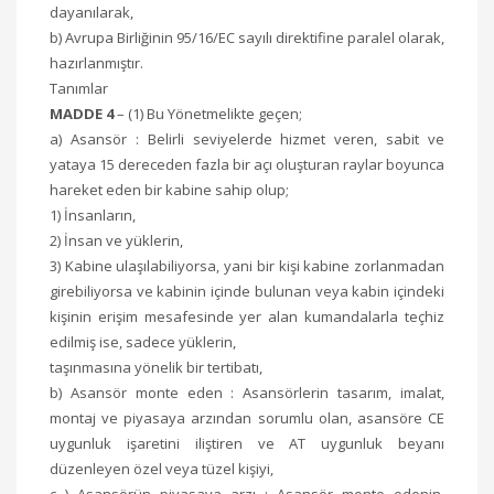
dayanılarak,
b) Avrupa Birliğinin 95/16/EC sayılı direktifine paralel olarak,
hazırlanmıştır.
Tanımlar
MADDE 4
– (1) Bu Yönetmelikte geçen;
a) Asansör : Belirli seviyelerde hizmet veren, sabit ve
yataya 15 dereceden fazla bir açı oluşturan raylar boyunca
hareket eden bir kabine sahip olup;
1) İnsanların,
2) İnsan ve yüklerin,
3) Kabine ulaşılabiliyorsa, yani bir kişi kabine zorlanmadan
girebiliyorsa ve kabinin içinde bulunan veya kabin içindeki
kişinin erişim mesafesinde yer alan kumandalarla teçhiz
edilmiş ise, sadece yüklerin,
taşınmasına yönelik bir tertibatı,
b) Asansör monte eden : Asansörlerin tasarım, imalat,
montaj ve piyasaya arzından sorumlu olan, asansöre CE
uygunluk işaretini iliştiren ve AT uygunluk beyanı
düzenleyen özel veya tüzel kişiyi,
c ) Asansörün piyasaya arzı : Asansör monte edenin,