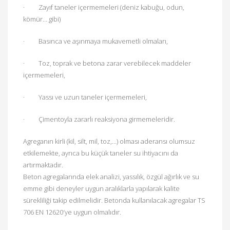
·
Zayıf taneler içermemeleri (deniz kabuğu, odun,
kömür… gibi)
·
Basınca ve aşınmaya mukavemetli olmaları,
·
Toz, toprak ve betona zarar verebilecek maddeler
içermemeleri,
·
Yassı ve uzun taneler içermemeleri,
·
Çimentoyla zararlı reaksiyona girmemeleridir.
Agreganın kirli (kil, silt, mil, toz,…) olması aderansı olumsuz
etkilemekte, ayrıca bu küçük taneler su ihtiyacını da
artırmaktadır.
Beton agregalarında elek analizi, yassılık, özgül ağırlık ve su
emme gibi deneyler uygun aralıklarla yapılarak kalite
sürekliliği takip edilmelidir. Betonda kullanılacak agregalar TS
706 EN 12620′ye uygun olmalıdır.