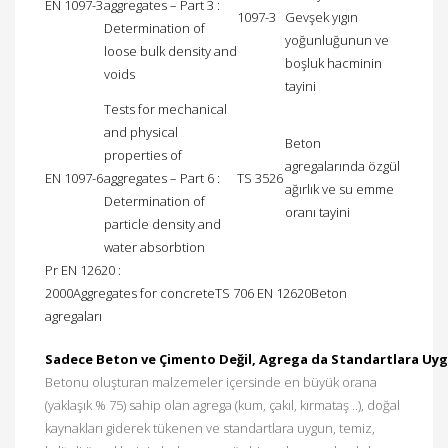
EN 1097-3
aggregates – Part 3 :
1097-3
Gevşek yıgın
Determination of
yoğunluğunun ve
loose bulk density and
boşluk hacminin
voids
tayini
Tests for mechanical
and physical
Beton
properties of
agregalarında özgül
EN 1097-6
aggregates – Part 6 :
TS 3526
ağırlık ve su emme
Determination of
oranı tayini
particle density and
water absorbtion
Pr EN 12620 :
2000Aggregates for concreteTS 706 EN 12620Beton
agregaları
Sadece Beton ve Çimento Değil, Agrega da Standartlara Uyg
Betonu oluşturan malzemeler içersinde en büyük orana
(yaklaşık % 75) sahip olan agrega (kum, çakıl, kırmataş ..), doğal
kaynakları giderek tükenen ve standartlara uygun, temiz,