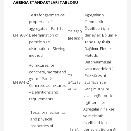
AGREGA STANDARTLARI TABLOSU
Tests for geometrical
Agregaların
properties of
Geometrik
aggregates – Part 1 :
Özellikleri için
TS 3530
EN 933-1
Determination of
deneyler: Bölüm 1-
EN 933-1
particle size
Tane Büyüküğü
distribution – Sieving
Dağılımı- Eleme
method
Metodu
Beton-Kimyasal
Admixtures for
katkı maddeleri (
concrete, mortar and
TS
Priz süresini
grout – Part 2 :
EN 934 -2
3452TS
ayarlayan ve
Concrete admixtures
4834
karışım suyunu
– Definitions and
azaltan)Beton ile
requirements
ilgili terimler
Agregaların fiziksel
Tests for mechanical
ve mekanik
and physical
özellikleri için
properties of
TS EN
deneyler: Bölüm 3-