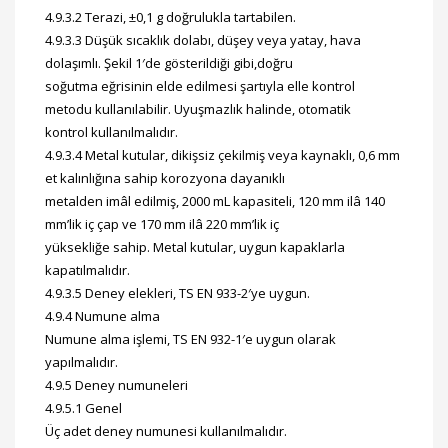
4.9.3.2 Terazi, ±0,1 g doğrulukla tartabilen.
4.9.3.3 Düşük sıcaklık dolabı, düşey veya yatay, hava
dolaşımlı. Şekil 1′de gösterildiği gibi,doğru
soğutma eğrisinin elde edilmesi şartıyla elle kontrol
metodu kullanılabilir. Uyuşmazlık halinde, otomatik
kontrol kullanılmalıdır.
4.9.3.4 Metal kutular, dikişsiz çekilmiş veya kaynaklı, 0,6 mm
et kalınlığına sahip korozyona dayanıklı
metalden imâl edilmiş, 2000 mL kapasiteli, 120 mm ilâ 140
mm’lik iç çap ve 170 mm ilâ 220 mm’lik iç
yüksekliğe sahip. Metal kutular, uygun kapaklarla
kapatılmalıdır.
4.9.3.5 Deney elekleri, TS EN 933-2′ye uygun.
4.9.4 Numune alma
Numune alma işlemi, TS EN 932-1′e uygun olarak
yapılmalıdır.
4.9.5 Deney numuneleri
4.9.5.1 Genel
Üç adet deney numunesi kullanılmalıdır.