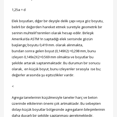
1,25a = d
Elek boyutları, diğer bir deyişle delik çapı veya göz boyutu,
belirli bir değerden hareket etmek suretiyle geometrik bir
serinin muhtelif terimleri olarak hesap edilir. Birleşik
Amerika’da ASTM ‘in saptadığı elek serisinde gözün
başlangıç boyutu 0,419 mm. olarak alınmakta,
bundan
sonra
gelen boyut (0,149X2) =0,298 mm, bunu
izleyen 0,149x2X2=0.569 mm olmakta ve boyutlar bu
şekilde artarak saptanmaktadır. Bu durumun bir sonucu
olarak, en küçük boyut, bunu izleyenler sırasıyla ise bu;
değerler arasında şu eşitsizlikler vardır.
<
Agrega tanelerinin küçülmesiyle taneler harç ve beton
üzerinde etkilerinin önemi çok artmaktadır. Bu sebepten
dolayı küçük boyutlar bölgesinde agregaların bileşimlerinin
daha duyarlı bir şekilde saptanması gerekmektedir.