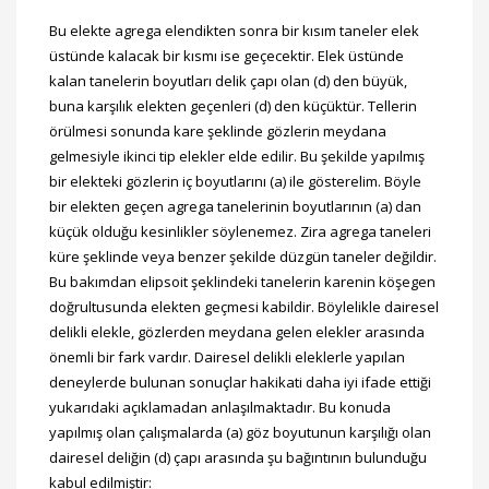
Bu elekte agrega elendikten sonra bir kısım taneler elek
üstünde kalacak bir kısmı ise geçecektir. Elek üstünde
kalan tanelerin boyutları delik çapı olan (d) den büyük,
buna karşılık elekten geçenleri (d) den küçüktür. Tellerin
örülmesi sonunda kare şeklinde gözlerin meydana
gelmesiyle ikinci tip elekler elde edilir. Bu şekilde yapılmış
bir elekteki gözlerin iç boyutlarını (a) ile gösterelim. Böyle
bir elekten geçen agrega tanelerinin boyutlarının (a) dan
küçük olduğu kesinlikler söylenemez. Zira agrega taneleri
küre şeklinde veya benzer şekilde düzgün taneler değildir.
Bu bakımdan elipsoit şeklindeki tanelerin karenin köşegen
doğrultusunda elekten geçmesi kabildir. Böylelikle dairesel
delikli elekle, gözlerden meydana gelen elekler arasında
önemli bir fark vardır. Dairesel delikli eleklerle yapılan
deneylerde bulunan sonuçlar hakikati daha iyi ifade ettiği
yukarıdaki açıklamadan anlaşılmaktadır. Bu konuda
yapılmış olan çalışmalarda (a) göz boyutunun karşılığı olan
dairesel deliğin (d) çapı arasında şu bağıntının bulunduğu
kabul edilmiştir: