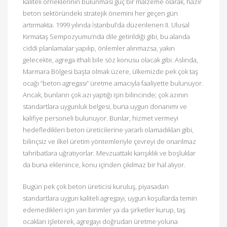
kaliteli örneklerinin bulunması güç bir malzeme olarak, hazır
beton sektöründeki stratejik önemini her geçen gün
artırmakta. 1999 yılında İstanbul’da düzenlenen II. Ulusal
Kırmataş Sempozyumu’nda dile getirildiği gibi, bu alanda
ciddi planlamalar yapılıp, önlemler alınmazsa, yakın
gelecekte, agrega ithali bile söz konusu olacak gibi. Aslında,
Marmara Bölgesi başta olmak üzere, ülkemizde pek çok taş
ocağı “beton agregası” üretme amacıyla faaliyette bulunuyor.
Ancak, bunların çok azı yaptığı işin bilincinde; çok azının
standartlara uygunluk belgesi, buna uygun donanımı ve
kalifiye personeli bulunuyor. Bunlar, hizmet vermeyi
hedefledikleri beton üreticilerine yararlı olamadıkları gibi,
bilinçsiz ve ilkel üretim yöntemleriyle çevreyi de onarılmaz
tahribatlara uğratıyorlar. Mevzuattaki karışıklık ve boşluklar
da buna eklenince, konu içinden çıkılmaz bir hal alıyor.
Bugün pek çok beton üreticisi kuruluş, piyasadan
standartlara uygun kaliteli agregayı, uygun koşullarda temin
edemedikleri için yan birimler ya da şirketler kurup, taş
ocakları işleterek, agregayı doğrudan üretme yoluna