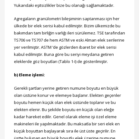
Yukarıdaki eşitsizlikler bize bu olanağı sağlamaktadır.
Agregaların granülometri bileşiminin saptanması için her
ülkede bir elek serisi kabul edilmiştir. Bizim ülkemizde bu
bakımdan tam birliğin varlığı ileri sürülemez. TSE tarafından
TS706 ve TS707 de hem ASTM ve eski Alman elek serilerine
yer verilmiştir. ASTM ’de gözlerden ibaret bir elek serisi
kabul edilmiştir. Buna göre bu seriyi meydana getiren
eleklerde göz boyutları (Tablo 1-I) de gösterilmiştir.
b) Eleme işlemi:
Gerekli şartları yerine getiren numune boyutu en büyük
olan üstüne konur ve elemeye başlanır. Elekten geçenler
boyutu hemen küçük olan elek üstünde toplanır ve bu
elekten elenir. Bu şekilde boyutu en küçük olan eleğe
kadar hareket edilir. Genel olarak eleme işi özel eleme
makineleri ile yapılmaktadır. Bu maksatla bir seri elek en
küçük boyuttan başlayarak sıra ile üst üste geçirilir. En
üstte bulunan en büyük boyutlu elek üzerine numune