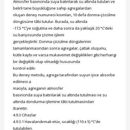
Atmosfer basıncında suya batırılarak su altında tutulan ve
belirli tane büyüklüğüne sahip agregalardan
oluşan deney numunesi kısımları, 10 defa donma-çözülme
döngüsüne tâbi tutulur. Burada, su altında
-17,5 °C’ye soğutma ve daha sonra da yaklaşık 20 °C’deki
su banyosunda çözme işlemi
gerçekleştirilir. Donma-çözülme döngülerinin
tamamlanmasından sonra agregalar, çatlak oluşumu,
kütle kaybı ve varsa mukavemet değişiklikleri gibi herhangi
bir değişiklik olup olmadığı hususunda
kontrol edilir.
Bu deney metodu, agrega tarafından suyun iyice absorbe
edilmesi a
macıyla, agreganın atmosfer
basıncında suya batırılarak su altında tutulması ve su
altında dondurma işlemine tâbi tutulmasından
ibarettir.
4.9.3 Cihazlar
4.9.3.1 Havalandırmalı etüv, sıcaklığı (110 ± 5) °C’de
tutulabilen.