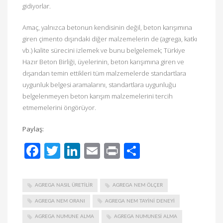
gidiyorlar.
Amaç, yalnızca betonun kendisinin değil, beton karışımına
giren çimento dışındaki diğer malzemelerin de (agrega, katkı
vb.) kalite sürecini izlemek ve bunu belgelemek; Türkiye
Hazır Beton Birliği, üyelerinin, beton karışımına giren ve
dışarıdan temin ettikleri tüm malzemelerde standartlara
uygunluk belgesi aramalarını, standartlara uygunluğu
belgelenmeyen beton karışım malzemelerini tercih
etmemelerini öngörüyor.
Paylaş:
Facebook
Twitter
LinkedIn
Email
Print
Share
AGREGA NASIL ÜRETILIR
AGREGA NEM ÖLÇER
AGREGA NEM ORANI
AGREGA NEM TAYINI DENEYI
AGREGA NUMUNE ALMA
AGREGA NUMUNESI ALMA