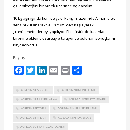
çizilebileceğini bir örnek üzerinde açıklayalım.
10 kg ağırlığında kum ve çakıl karışımı üzerinde Alman elek
serisini kullanarak ve 30 m/m. den başlayarak
granülometri deneyi yapılıyor. Elek üstünde kalanları
birbirine eklemek suretiyle tartıyor ve bulunan sonuçlarını
kaydediyoruz.
Paylaş:
Facebook
Twitter
LinkedIn
Email
Print
Share
AGREGA NEM ORANI
AGREGA NUMUNE ALMA
AGREGA NUMUNESI ALMA
AGREGA SATIŞ SÖZLEŞMESI
AGREGA SEKTÖRÜ
AGREGA SINIFLANDIRILMASI
AGREGA SINIFLARI
AGREGA STANDARTLARI
AGREGA SU MUHTEVASI DENEYI