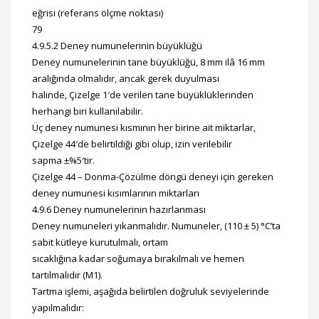
eğrisi (referans ölçme noktası)
79
4.9.5.2 Deney numunelerinin büyüklüğü
Deney numunelerinin tane büyüklüğü, 8 mm ilâ 16 mm
aralığında olmalıdır, ancak gerek duyulması
halinde, Çizelge 1′de verilen tane büyüklüklerinden
herhangi biri kullanılabilir.
Üç deney numunesi kısmının her birine ait miktarlar,
Çizelge 44′de belirtildiği gibi olup, izin verilebilir
sapma ±%5′tir.
Çizelge 44 – Donma-Çözülme döngü deneyi için gereken
deney numunesi kısımlarının miktarları
4.9.6 Deney numunelerinin hazırlanması
Deney numuneleri yıkanmalıdır. Numuneler, (110 ± 5) °C’ta
sabit kütleye kurutulmalı, ortam
sıcaklığına kadar soğumaya bırakılmalı ve hemen
tartılmalıdır (M1).
Tartma işlemi, aşağıda belirtilen doğruluk seviyelerinde
yapılmalıdır: