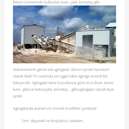
Beton üret
iminde kullanılan kum, çakıl, kırmataş gibi
malzemelerin genel adı agregadır. Beton içinde hacimsel
olarak %60-75 civarında yer işgal eden agrega önemli bir
bileşendir. Agregalar tane boyutlarına göre ince (kum, kırma
kum.. gibi) ve kaba (çakıl, kırmataş… gibi) agregalar olarak ikiye
ayrılır.
Agregalarda aranan en önemli özellikler şunlardır:
·
Sert, dayanıklı ve boşluksuz olmaları,