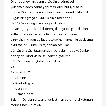
Direnç deneyinin, donma-çözülme döngüsel
yüklemesinden sonra yapılması düşünülüyorsa, bu
deney, lâboratuvar numunesinden elenerek elde edilen
uygun bir agrega büyüklük sınıfı üzerinde TS
EN 1097-2′ye uygun olarak yapılmalıdır.
Bu amaçla, yedek dahil, direnç deneyi için gerekli olan
kütlenin iki katı miktarda lâboratuvar numunesi
alınmalıdır. Alınan bu lâboratuvar numunesi, iki eşit kısma
ayırılmalıdır. Birinci kısım, donma-çözülme
döngüsüne tâbi tutulmaksızın parçalanma ve yoğunluk
deneyleri, ikinci kısım ise, donma-çözülme
döngü deneyleri için kullanılmalıdır.
78
1 – Sıcaklık, °C
2 – Alt Sınır
3 – Kontrol Eğrisi
4 – Üst Sınır
5 – Zaman, saat
Şekil 1 – Dolabın ortasına yerleştirilen dolu metal kutunun
merkezindeki sıcaklık