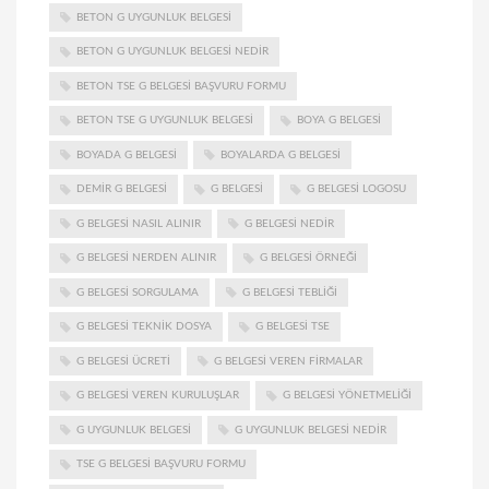
BETON G UYGUNLUK BELGESI
BETON G UYGUNLUK BELGESI NEDIR
BETON TSE G BELGESI BAŞVURU FORMU
BETON TSE G UYGUNLUK BELGESI
BOYA G BELGESI
BOYADA G BELGESI
BOYALARDA G BELGESI
DEMIR G BELGESI
G BELGESI
G BELGESI LOGOSU
G BELGESI NASIL ALINIR
G BELGESI NEDIR
G BELGESI NERDEN ALINIR
G BELGESI ÖRNEĞI
G BELGESI SORGULAMA
G BELGESI TEBLIĞI
G BELGESI TEKNIK DOSYA
G BELGESI TSE
G BELGESI ÜCRETI
G BELGESI VEREN FIRMALAR
G BELGESI VEREN KURULUŞLAR
G BELGESI YÖNETMELIĞI
G UYGUNLUK BELGESI
G UYGUNLUK BELGESI NEDIR
TSE G BELGESI BAŞVURU FORMU