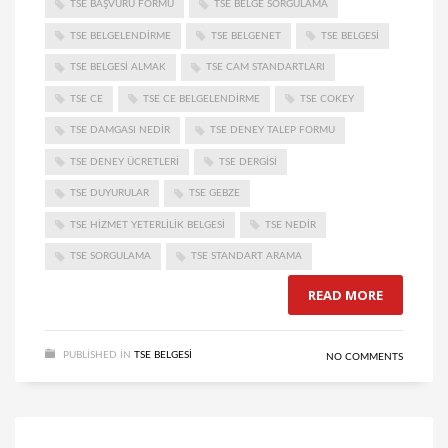
TSE BAŞVURU FORMU
TSE BELGE SORGULAMA
TSE BELGELENDIRME
TSE BELGENET
TSE BELGESI
TSE BELGESI ALMAK
TSE CAM STANDARTLARI
TSE CE
TSE CE BELGELENDIRME
TSE COKEY
TSE DAMGASI NEDIR
TSE DENEY TALEP FORMU
TSE DENEY ÜCRETLERI
TSE DERGISI
TSE DUYURULAR
TSE GEBZE
TSE HIZMET YETERLILIK BELGESI
TSE NEDIR
TSE SORGULAMA
TSE STANDART ARAMA
READ MORE
PUBLISHED IN
TSE BELGESI
NO COMMENTS