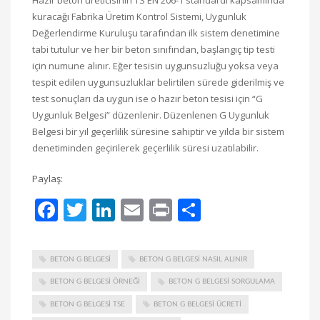
kuracağı Fabrika Üretim Kontrol Sistemi, Uygunluk
Değerlendirme Kuruluşu tarafından ilk sistem denetimine
tabi tutulur ve her bir beton sınıfından, başlangıç tip testi
için numune alınır. Eğer tesisin uygunsuzluğu yoksa veya
tespit edilen uygunsuzluklar belirtilen sürede giderilmiş ve
test sonuçları da uygun ise o hazır beton tesisi için “G
Uygunluk Belgesi” düzenlenir. Düzenlenen G Uygunluk
Belgesi bir yıl geçerlilik süresine sahiptir ve yılda bir sistem
denetiminden geçirilerek geçerlilik süresi uzatılabilir.
Paylaş:
Facebook
Twitter
LinkedIn
Email
Print
Share
BETON G BELGESI
BETON G BELGESI NASIL ALINIR
BETON G BELGESI ÖRNEĞI
BETON G BELGESI SORGULAMA
BETON G BELGESI TSE
BETON G BELGESI ÜCRETI