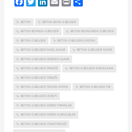
Facebook
Twitter
LinkedIn
Email
Print
Share
BETON
BETON BOYA G BELGESI
BETON BOYADA G BELGESI
BETON BOYALARDA G BELGESI
BETON G BELGESI
BETON G BELGESI LOGOSU
BETON G BELGESI NASIL ALINIR
BETON G BELGESI NEDIR
BETON G BELGESI NERDEN ALINIR
BETON G BELGESI ÖRNEĞI
BETON G BELGESI SORGULAMA
BETON G BELGESI TEBLIĞI
BETON G BELGESI TEKNIK DOSYA
BETON G BELGESI TSE
BETON G BELGESI ÜCRETI
BETON G BELGESI VEREN FIRMALAR
BETON G BELGESI VEREN KURULUŞLAR
BETON G BELGESI YÖNETMELIĞI