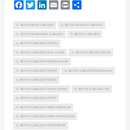
Facebook
Twitter
LinkedIn
Email
Print
Share
BETON BOYA G BELGESI
BETON BOYADA G BELGESI
BETON BOYALARDA G BELGESI
BETON G BELGESI
BETON G BELGESI LOGOSU
BETON G BELGESI NASIL ALINIR
BETON G BELGESI NEDIR
BETON G BELGESI NERDEN ALINIR
BETON G BELGESI ÖRNEĞI
BETON G BELGESI SORGULAMA
BETON G BELGESI TEBLIĞI
BETON G BELGESI TEKNIK DOSYA
BETON G BELGESI TSE
BETON G BELGESI ÜCRETI
BETON G BELGESI VEREN FIRMALAR
BETON G BELGESI VEREN KURULUŞLAR
BETON G BELGESI YÖNETMELIĞI