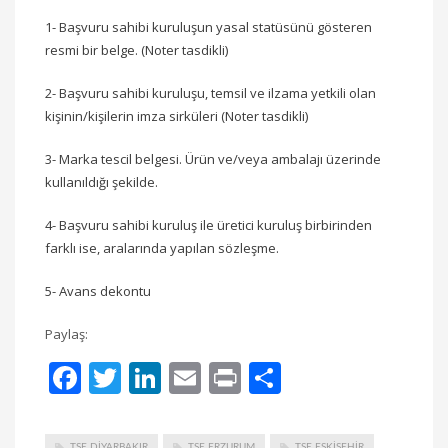
1- Başvuru sahibi kuruluşun yasal statüsünü gösteren
resmi bir belge. (Noter tasdikli)
2- Başvuru sahibi kuruluşu, temsil ve ilzama yetkili olan
kişinin/kişilerin imza sirküleri (Noter tasdikli)
3- Marka tescil belgesi. Ürün ve/veya ambalajı üzerinde
kullanıldığı şekilde.
4- Başvuru sahibi kuruluş ile üretici kuruluş birbirinden
farklı ise, aralarında yapılan sözleşme.
5- Avans dekontu
Paylaş:
Facebook
Twitter
LinkedIn
Email
Print
Share
TSE DIYARBAKIR
TSE ERZURUM
TSE ESKIŞEHIR