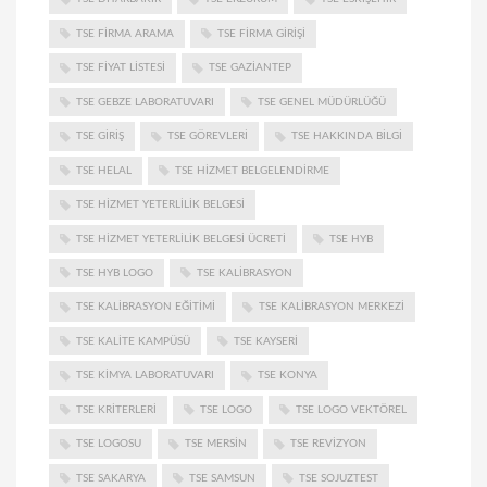
TSE FIRMA ARAMA
TSE FIRMA GIRIŞI
TSE FIYAT LISTESI
TSE GAZIANTEP
TSE GEBZE LABORATUVARI
TSE GENEL MÜDÜRLÜĞÜ
TSE GIRIŞ
TSE GÖREVLERI
TSE HAKKINDA BILGI
TSE HELAL
TSE HIZMET BELGELENDIRME
TSE HIZMET YETERLILIK BELGESI
TSE HIZMET YETERLILIK BELGESI ÜCRETI
TSE HYB
TSE HYB LOGO
TSE KALIBRASYON
TSE KALIBRASYON EĞITIMI
TSE KALIBRASYON MERKEZI
TSE KALITE KAMPÜSÜ
TSE KAYSERI
TSE KIMYA LABORATUVARI
TSE KONYA
TSE KRITERLERI
TSE LOGO
TSE LOGO VEKTÖREL
TSE LOGOSU
TSE MERSIN
TSE REVIZYON
TSE SAKARYA
TSE SAMSUN
TSE SOJUZTEST