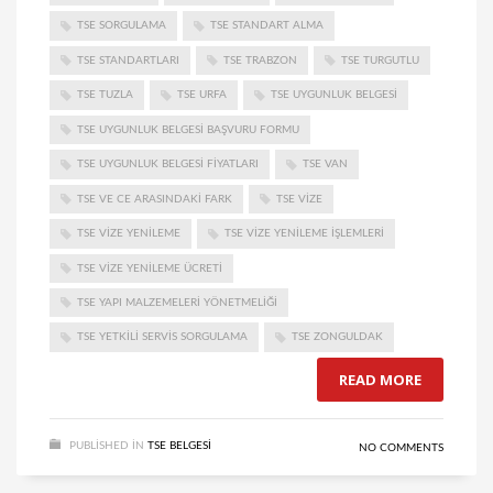
TSE SORGULAMA
TSE STANDART ALMA
TSE STANDARTLARI
TSE TRABZON
TSE TURGUTLU
TSE TUZLA
TSE URFA
TSE UYGUNLUK BELGESI
TSE UYGUNLUK BELGESI BAŞVURU FORMU
TSE UYGUNLUK BELGESI FIYATLARI
TSE VAN
TSE VE CE ARASINDAKI FARK
TSE VIZE
TSE VIZE YENILEME
TSE VIZE YENILEME IŞLEMLERI
TSE VIZE YENILEME ÜCRETI
TSE YAPI MALZEMELERI YÖNETMELIĞI
TSE YETKILI SERVIS SORGULAMA
TSE ZONGULDAK
READ MORE
PUBLISHED IN
TSE BELGESI
NO COMMENTS