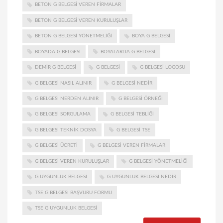
BETON G BELGESI VEREN FIRMALAR
BETON G BELGESI VEREN KURULUŞLAR
BETON G BELGESI YÖNETMELIĞI
BOYA G BELGESI
BOYADA G BELGESI
BOYALARDA G BELGESI
DEMIR G BELGESI
G BELGESI
G BELGESI LOGOSU
G BELGESI NASIL ALINIR
G BELGESI NEDIR
G BELGESI NERDEN ALINIR
G BELGESI ÖRNEĞI
G BELGESI SORGULAMA
G BELGESI TEBLIĞI
G BELGESI TEKNIK DOSYA
G BELGESI TSE
G BELGESI ÜCRETI
G BELGESI VEREN FIRMALAR
G BELGESI VEREN KURULUŞLAR
G BELGESI YÖNETMELIĞI
G UYGUNLUK BELGESI
G UYGUNLUK BELGESI NEDIR
TSE G BELGESI BAŞVURU FORMU
TSE G UYGUNLUK BELGESI