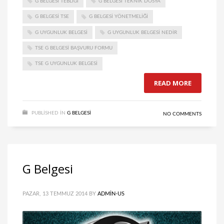
G BELGESI TEBLIĞI
G BELGESI TEKNIK DOSYA
G BELGESI TSE
G BELGESI YÖNETMELIĞI
G UYGUNLUK BELGESI
G UYGUNLUK BELGESI NEDIR
TSE G BELGESI BAŞVURU FORMU
TSE G UYGUNLUK BELGESI
READ MORE
PUBLISHED IN
G BELGESI
NO COMMENTS
G Belgesi
PAZAR, 13 TEMMUZ 2014
BY
ADMIN-US