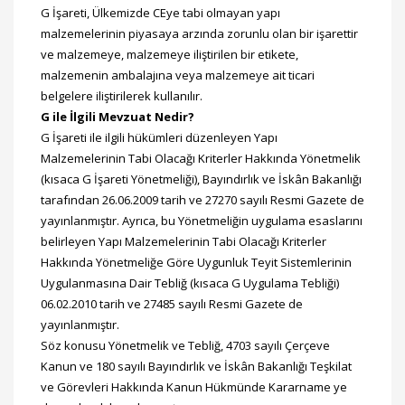
G İşareti, Ülkemizde CEye tabi olmayan yapı
malzemelerinin piyasaya arzında zorunlu olan bir işarettir
ve malzemeye, malzemeye iliştirilen bir etikete,
malzemenin ambalajına veya malzemeye ait ticari
belgelere iliştirilerek kullanılır.
G ile İlgili Mevzuat Nedir?
G İşareti ile ilgili hükümleri düzenleyen Yapı
Malzemelerinin Tabi Olacağı Kriterler Hakkında Yönetmelik
(kısaca G İşareti Yönetmeliği), Bayındırlık ve İskân Bakanlığı
tarafından 26.06.2009 tarih ve 27270 sayılı Resmi Gazete de
yayınlanmıştır. Ayrıca, bu Yönetmeliğin uygulama esaslarını
belirleyen Yapı Malzemelerinin Tabi Olacağı Kriterler
Hakkında Yönetmeliğe Göre Uygunluk Teyit Sistemlerinin
Uygulanmasına Dair Tebliğ (kısaca G Uygulama Tebliği)
06.02.2010 tarih ve 27485 sayılı Resmi Gazete de
yayınlanmıştır.
Söz konusu Yönetmelik ve Tebliğ, 4703 sayılı Çerçeve
Kanun ve 180 sayılı Bayındırlık ve İskân Bakanlığı Teşkilat
ve Görevleri Hakkında Kanun Hükmünde Kararname ye