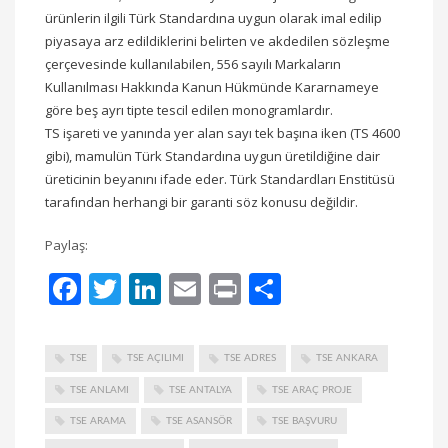
ürünlerin ilgili Türk Standardına uygun olarak imal edilip
piyasaya arz edildiklerini belirten ve akdedilen sözleşme
çerçevesinde kullanılabilen, 556 sayılı Markaların
Kullanılması Hakkında Kanun Hükmünde Kararnameye
göre beş ayrı tipte tescil edilen monogramlardır.
TS işareti ve yanında yer alan sayı tek başına iken (TS 4600
gibi), mamulün Türk Standardına uygun üretildiğine dair
üreticinin beyanını ifade eder. Türk Standardları Enstitüsü
tarafından herhangi bir garanti söz konusu değildir.
Paylaş:
Facebook
Twitter
LinkedIn
Email
Print
Share
TSE
TSE AÇILIMI
TSE ADRES
TSE ANKARA
TSE ANLAMI
TSE ANTALYA
TSE ARAÇ PROJE
TSE ARAMA
TSE ASANSÖR
TSE BAŞVURU