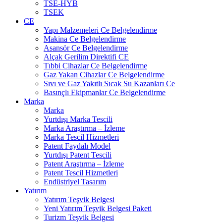
TSE-HYB
TSEK
CE
Yapı Malzemeleri Ce Belgelendirme
Makina Ce Belgelendirme
Asansör Ce Belgelendirme
Alçak Gerilim Direktifi CE
Tıbbi Cihazlar Ce Belgelendirme
Gaz Yakan Cihazlar Ce Belgelendirme
Sıvı ve Gaz Yakıtlı Sıcak Su Kazanları Ce
Basınçlı Ekipmanlar Ce Belgelendirme
Marka
Marka
Yurtdışı Marka Tescili
Marka Araştırma – İzleme
Marka Tescil Hizmetleri
Patent Faydalı Model
Yurtdışı Patent Tescili
Patent Araştırma – İzleme
Patent Tescil Hizmetleri
Endüstriyel Tasarım
Yatırım
Yatırım Teşvik Belgesi
Yeni Yatırım Teşvik Belgesi Paketi
Turizm Teşvik Belgesi