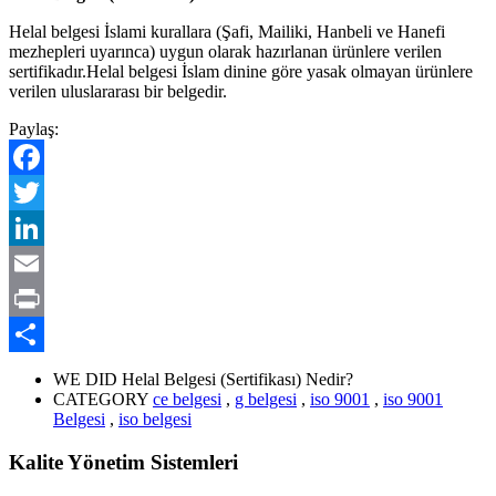
Helal belgesi İslami kurallara (Şafi, Mailiki, Hanbeli ve Hanefi
mezhepleri uyarınca) uygun olarak hazırlanan ürünlere verilen
sertifikadır.Helal belgesi İslam dinine göre yasak olmayan ürünlere
verilen uluslararası bir belgedir.
Paylaş:
Facebook
Twitter
LinkedIn
Email
Print
Share
WE DID
Helal Belgesi (Sertifikası) Nedir?
CATEGORY
ce belgesi
,
g belgesi
,
iso 9001
,
iso 9001
Belgesi
,
iso belgesi
Kalite Yönetim Sistemleri